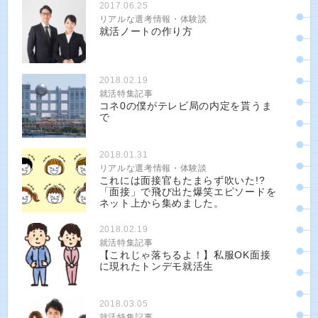
2017.06.25
リアルな選考情報・体験談
就活ノートの作り方
2018.02.19
就活特集記事
コネ0の僕がテレビ局の内定を貰うま
で
2018.01.31
リアルな選考情報・体験談
これには面接官もたまらず吹いた!?
「面接」で飛び出た爆笑エピソードを
ネット上から集めました。
2018.02.19
就活特集記事
【これじゃ落ちるよ！】私服OK面接
に現れたトンデモ就活生
2018.03.05
就活特集記事