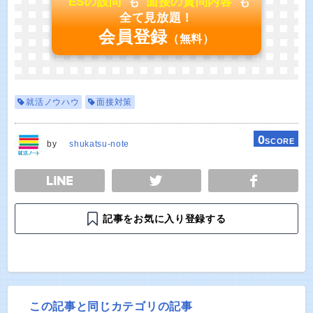
"
ESの設問
"も"
面接の質問内容
"も
全て見放題！
会員登録
（無料）
就活ノウハウ
面接対策
0
SCORE
by
shukatsu-note
E
TWEET
SHARE
記事をお気に入り登録する
この記事と同じカテゴリの記事