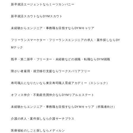
新卒就活エージェントならミーツカンパニー
新卒就活スカウトならDYMスカウト
未経験からエンジニア・事務職を目指すならDYMキャリア
フリーランスマーケター・フリーランスエンジニアの求人・案件探しならDY
Mテック
既卒・第二新卒・フリーター・未経験などの就職・転職ならDYM就職
障がい者雇用・就労移行支援ならワークスバリアフリー
寿司職人になりたいなら東京寿司職人育成アカデミー（スシショク）
オフィス仲介・不動産売買仲介ならDYMリアルエステート
未経験からエンジニア・事務職を目指すならDYMキャリア（求職者向け）
介護の求人・案件探しなら介護サーチプラス
医療福祉のしごと探しならメディルン