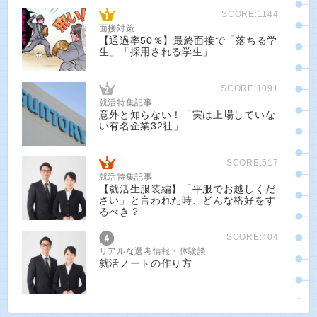
SCORE:1144
面接対策
【通過率50％】最終面接で「落ちる学
生」「採用される学生」
SCORE:1091
就活特集記事
意外と知らない！「実は上場していな
い有名企業32社」
SCORE:517
就活特集記事
【就活生服装編】「平服でお越しくだ
さい」と言われた時、どんな格好をす
るべき？
SCORE:404
リアルな選考情報・体験談
就活ノートの作り方