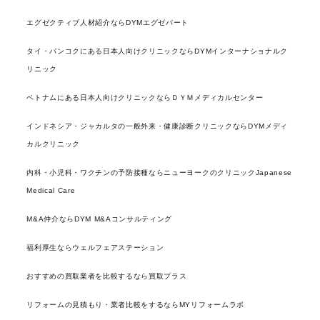
エグゼクティブ人材紹介ならDYMエグゼパート
タイ・バンコクにある日本人向けクリニックならDYMインターナショナルク
リニック
ベトナムにある日本人向けクリニックならＤＹＭメディカルセンター
インドネシア・ジャカルタの一般外来・健康診断クリニックならDYMメディ
カルクリニック
内科・小児科・ワクチンの予防接種ならニューヨークのクリニックJapanese
Medical Care
M&A仲介ならDYM M&Aコンサルティング
福利厚生ならウェルフェアステーション
おすすめの買取業者を比較するなら買取プラス
リフォームの見積もり・業者比較をするならMYリフォームラボ