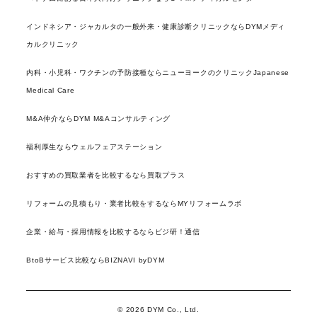
インドネシア・ジャカルタの一般外来・健康診断クリニックならDYMメディ
カルクリニック
内科・小児科・ワクチンの予防接種ならニューヨークのクリニックJapanese
Medical Care
M&A仲介ならDYM M&Aコンサルティング
福利厚生ならウェルフェアステーション
おすすめの買取業者を比較するなら買取プラス
リフォームの見積もり・業者比較をするならMYリフォームラボ
企業・給与・採用情報を比較するならビジ研！通信
BtoBサービス比較ならBIZNAVI byDYM
© 2026 DYM Co., Ltd.