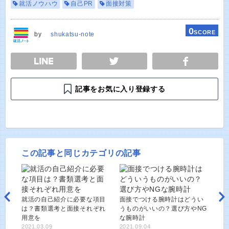
就活ノウハウ
自己PR
面接対策
0
SCORE
by
shukatsu-note
E
TWEET
SHARE
記事をお気に入り登録する
この記事と同じカテゴリの記事
就活の自己紹介に必要な項目
面接でつける腕時計はどうい
は？書類選考と面接それぞれ
うものがいいの？選び方やNG
用意を
な腕時計
2021.03.09
2021.09.04