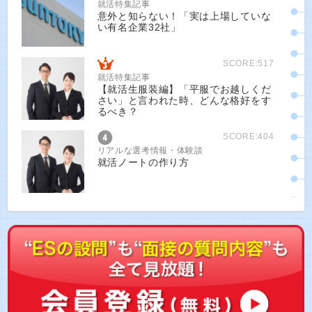
就活特集記事
意外と知らない！「実は上場していな
い有名企業32社」
SCORE:517
就活特集記事
【就活生服装編】「平服でお越しくだ
さい」と言われた時、どんな格好をす
るべき？
SCORE:404
リアルな選考情報・体験談
就活ノートの作り方