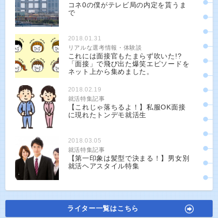
コネ0の僕がテレビ局の内定を貰うま
で
2018.01.31
リアルな選考情報・体験談
これには面接官もたまらず吹いた!?
「面接」で飛び出た爆笑エピソードを
ネット上から集めました。
2018.02.19
就活特集記事
【これじゃ落ちるよ！】私服OK面接
に現れたトンデモ就活生
2018.03.05
就活特集記事
【第一印象は髪型で決まる！】男女別
就活ヘアスタイル特集
ライター一覧はこちら