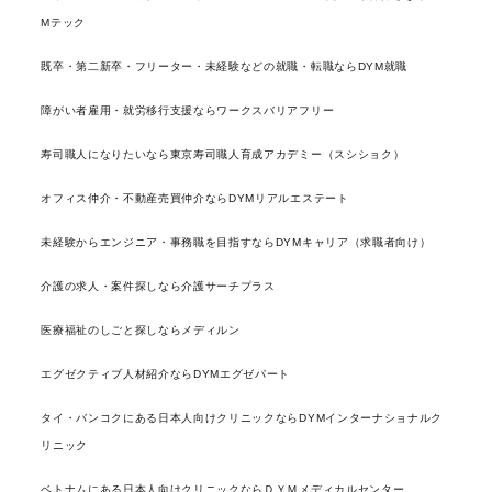
Mテック
既卒・第二新卒・フリーター・未経験などの就職・転職ならDYM就職
障がい者雇用・就労移行支援ならワークスバリアフリー
寿司職人になりたいなら東京寿司職人育成アカデミー（スシショク）
オフィス仲介・不動産売買仲介ならDYMリアルエステート
未経験からエンジニア・事務職を目指すならDYMキャリア（求職者向け）
介護の求人・案件探しなら介護サーチプラス
医療福祉のしごと探しならメディルン
エグゼクティブ人材紹介ならDYMエグゼパート
タイ・バンコクにある日本人向けクリニックならDYMインターナショナルク
リニック
ベトナムにある日本人向けクリニックならＤＹＭメディカルセンター