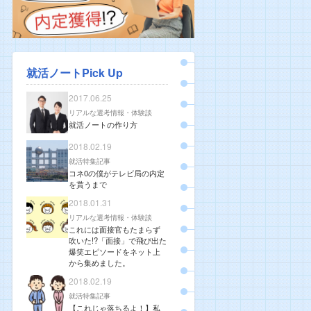
就活ノートPick Up
2017.06.25
リアルな選考情報・体験談
就活ノートの作り方
2018.02.19
就活特集記事
コネ0の僕がテレビ局の内定
を貰うまで
2018.01.31
リアルな選考情報・体験談
これには面接官もたまらず
吹いた!?「面接」で飛び出た
爆笑エピソードをネット上
から集めました。
2018.02.19
就活特集記事
【これじゃ落ちるよ！】私