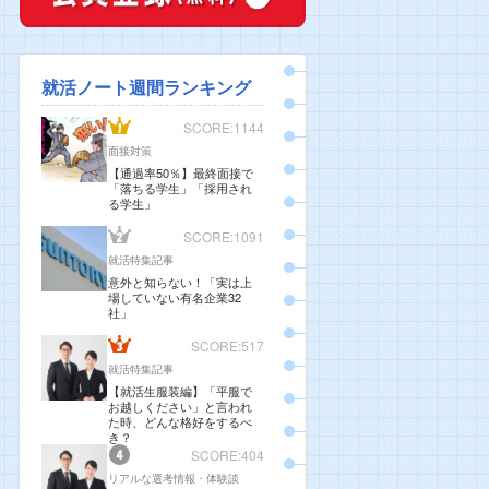
就活ノート週間ランキング
SCORE:1144
面接対策
【通過率50％】最終面接で
「落ちる学生」「採用され
る学生」
SCORE:1091
就活特集記事
意外と知らない！「実は上
場していない有名企業32
社」
SCORE:517
就活特集記事
【就活生服装編】「平服で
お越しください」と言われ
た時、どんな格好をするべ
き？
SCORE:404
リアルな選考情報・体験談