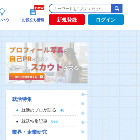
新規登録
ログイン
ウハウ
お役立ち情報
就活特集
就活のプロが語る
40
就活特集記事
633
業界・企業研究