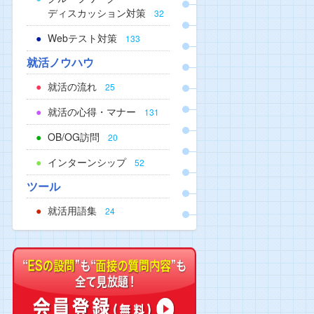
ディスカッション対策
32
Webテスト対策
133
就活ノウハウ
就活の流れ
25
就活の心得・マナー
131
OB/OG訪問
20
インターンシップ
52
ツール
就活用語集
24