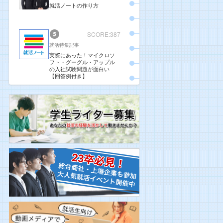
就活ノートの作り方
SCORE:387
就活特集記事
実際にあった！マイクロソ
フト・グーグル・アップル
の入社試験問題が面白い
【回答例付き】