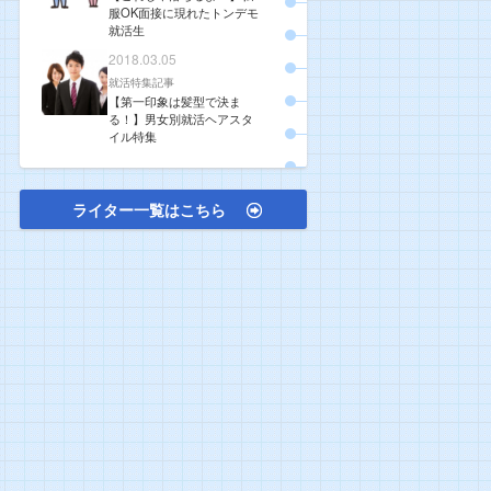
服OK面接に現れたトンデモ
就活生
2018.03.05
就活特集記事
【第一印象は髪型で決ま
る！】男女別就活ヘアスタ
イル特集
ライター一覧はこちら