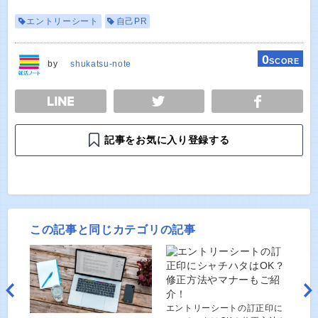
エントリーシート
自己PR
0
SCORE
by
shukatsu-note
E
TWEET
SHARE
記事をお気に入り登録する
この記事と同じカテゴリの記事
エントリーシートの訂正印に