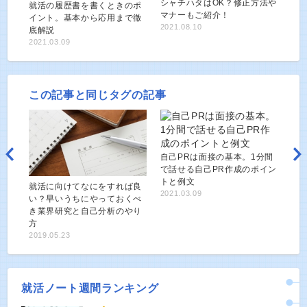
シャチハタはOK？修正方法や
就活の履歴書を書くときのポ
マナーもご紹介！
イント。基本から応用まで徹
2021.08.10
底解説
2021.03.09
この記事と同じタグの記事
自己PRは面接の基本。1分間
で話せる自己PR作成のポイン
トと例文
就活に向けてなにをすれば良
2021.03.09
い？早いうちにやっておくべ
き業界研究と自己分析のやり
方
2019.05.23
就活ノート週間ランキング