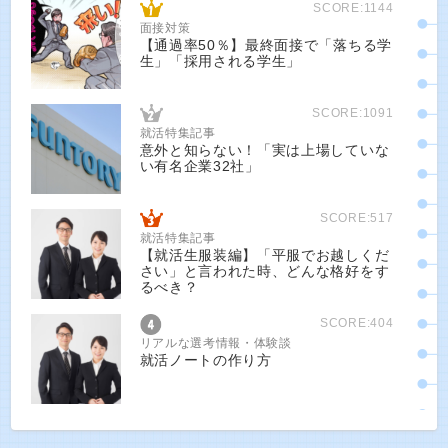
SCORE:1144
面接対策
【通過率50％】最終面接で「落ちる学
生」「採用される学生」
SCORE:1091
就活特集記事
意外と知らない！「実は上場していな
い有名企業32社」
SCORE:517
就活特集記事
【就活生服装編】「平服でお越しくだ
さい」と言われた時、どんな格好をす
るべき？
SCORE:404
リアルな選考情報・体験談
就活ノートの作り方