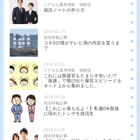
リアルな選考情報・体験談
就活ノートの作り方
2018.02.19
就活特集記事
コネ0の僕がテレビ局の内定を貰うま
で
2018.01.31
リアルな選考情報・体験談
これには面接官もたまらず吹いた!?
「面接」で飛び出た爆笑エピソードを
ネット上から集めました。
2018.02.19
就活特集記事
【これじゃ落ちるよ！】私服OK面接
に現れたトンデモ就活生
2018.03.05
就活特集記事