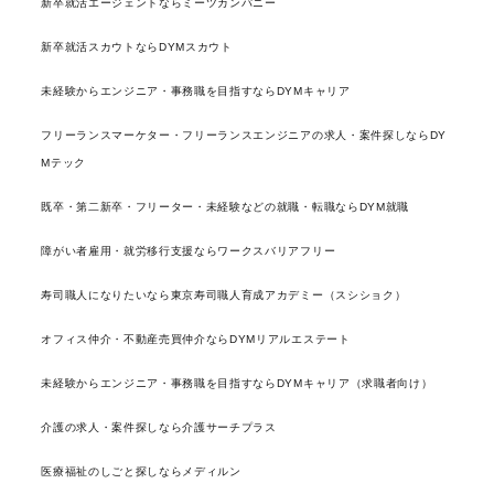
新卒就活エージェントならミーツカンパニー
新卒就活スカウトならDYMスカウト
未経験からエンジニア・事務職を目指すならDYMキャリア
フリーランスマーケター・フリーランスエンジニアの求人・案件探しならDY
Mテック
既卒・第二新卒・フリーター・未経験などの就職・転職ならDYM就職
障がい者雇用・就労移行支援ならワークスバリアフリー
寿司職人になりたいなら東京寿司職人育成アカデミー（スシショク）
オフィス仲介・不動産売買仲介ならDYMリアルエステート
未経験からエンジニア・事務職を目指すならDYMキャリア（求職者向け）
介護の求人・案件探しなら介護サーチプラス
医療福祉のしごと探しならメディルン