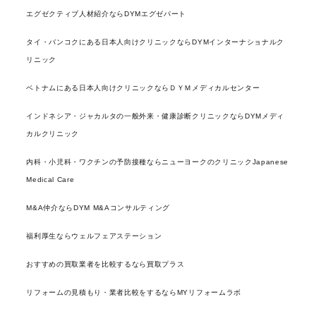
エグゼクティブ人材紹介ならDYMエグゼパート
タイ・バンコクにある日本人向けクリニックならDYMインターナショナルク
リニック
ベトナムにある日本人向けクリニックならＤＹＭメディカルセンター
インドネシア・ジャカルタの一般外来・健康診断クリニックならDYMメディ
カルクリニック
内科・小児科・ワクチンの予防接種ならニューヨークのクリニックJapanese
Medical Care
M&A仲介ならDYM M&Aコンサルティング
福利厚生ならウェルフェアステーション
おすすめの買取業者を比較するなら買取プラス
リフォームの見積もり・業者比較をするならMYリフォームラボ