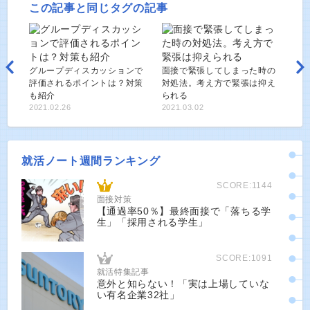
この記事と同じタグの記事
グ‌ルー‌プ‌ディ‌ス‌カッ‌ショ‌ン‌で‌
面接で緊張してしまった時の
評‌価‌さ‌れ‌る‌ポ‌イ‌ン‌ト‌は？‌対‌策‌
対処法。考え方で緊張は抑え
も‌紹‌介‌
られる
2021.02.26
2021.03.02
就活ノート週間ランキング
SCORE:1144
面接対策
【通過率50％】最終面接で「落ちる学
生」「採用される学生」
SCORE:1091
就活特集記事
意外と知らない！「実は上場していな
い有名企業32社」