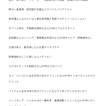
障がい者雇用・就労移行支援ならワークスバリアフリー
寿司職人になりたいなら東京寿司職人育成アカデミー（スシショク）
オフィス仲介・不動産売買仲介ならDYMリアルエステート
未経験からエンジニア・事務職を目指すならDYMキャリア（求職者向け）
介護の求人・案件探しなら介護サーチプラス
医療福祉のしごと探しならメディルン
エグゼクティブ人材紹介ならDYMエグゼパート
タイ・バンコクにある日本人向けクリニックならDYMインターナショナルク
リニック
ベトナムにある日本人向けクリニックならＤＹＭメディカルセンター
インドネシア・ジャカルタの一般外来・健康診断クリニックならDYMメディ