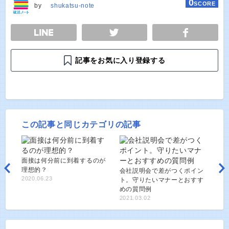
0
SCORE
by
shukatsu-note
E
TWEET
SHARE
記事をお気に入り登録する
この記事と同じカテゴリの記事
面接は何分前に到着するのが
理想的？
会社説明会で差がつくポイン
2020.06.23
ト。守りたいマナーとおすす
めの質問例
2021.03.02