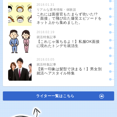
2018.01.31
リアルな選考情報・体験談
これには面接官もたまらず吹いた!?
「面接」で飛び出た爆笑エピソードを
ネット上から集めました。
2018.02.19
就活特集記事
【これじゃ落ちるよ！】私服OK面接
に現れたトンデモ就活生
2018.03.05
就活特集記事
【第一印象は髪型で決まる！】男女別
就活ヘアスタイル特集
ライター一覧はこちら