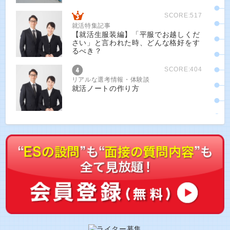
SCORE:517
就活特集記事
【就活生服装編】「平服でお越しくだ
さい」と言われた時、どんな格好をす
るべき？
SCORE:404
リアルな選考情報・体験談
就活ノートの作り方