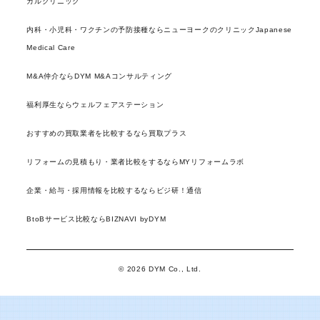
カルクリニック
内科・小児科・ワクチンの予防接種ならニューヨークのクリニックJapanese
Medical Care
M&A仲介ならDYM M&Aコンサルティング
福利厚生ならウェルフェアステーション
おすすめの買取業者を比較するなら買取プラス
リフォームの見積もり・業者比較をするならMYリフォームラボ
企業・給与・採用情報を比較するならビジ研！通信
BtoBサービス比較ならBIZNAVI byDYM
© 2026 DYM Co., Ltd.