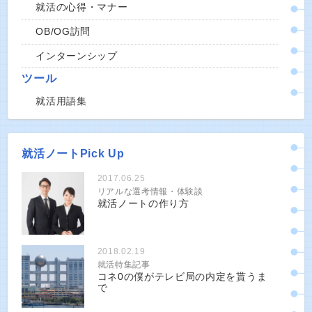
就活の心得・マナー
OB/OG訪問
インターンシップ
ツール
就活用語集
就活ノートPick Up
2017.06.25
リアルな選考情報・体験談
就活ノートの作り方
2018.02.19
就活特集記事
コネ0の僕がテレビ局の内定を貰うま
で