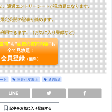
ミ、通過エントリーシートが見放題になります。
員限定公開の記事が読めます。
が利用できます。（お気に入り登録など）
の設問
"も"
面接の質問内容
"も
全て見放題！
会員登録
（無料）
ート
三井住友海上
通過ES
SHARE
記事をお気に入り登録する