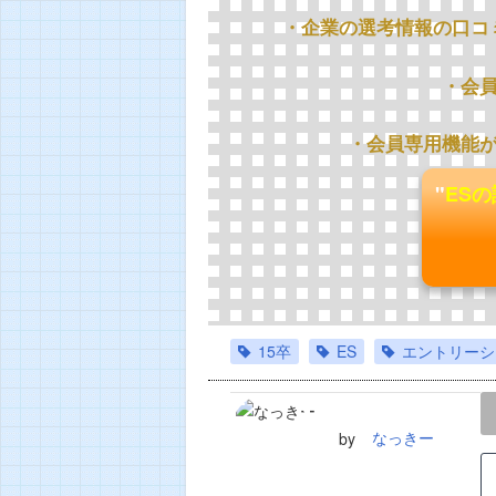
・企業の選考情報の口コ
・会
・会員専用機能
"
ES
15卒
ES
エントリーシ
LINE
TWEET
なっきー
by