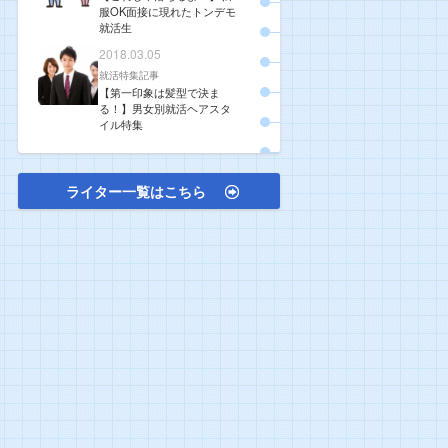
服OK面接に現れたトンデモ
就活生
2018.03.05
就活特集記事
【第一印象は髪型で決ま
る！】男女別就活ヘアスタ
イル特集
ライター一覧はこちら