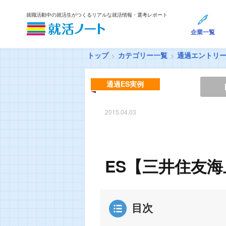
就職活動中の就活生がつくるリアルな就活情報・選考レポート
企業一覧
トップ
カテゴリー一覧
通過エントリ
通過ES実例
2015.04.03
ES【三井住友海
目次