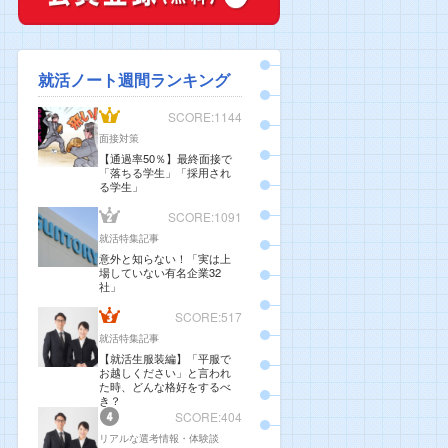
就活ノート週間ランキング
SCORE:1144
面接対策
【通過率50％】最終面接で
「落ちる学生」「採用され
る学生」
SCORE:1091
就活特集記事
意外と知らない！「実は上
場していない有名企業32
社」
SCORE:517
就活特集記事
【就活生服装編】「平服で
お越しください」と言われ
た時、どんな格好をするべ
き？
SCORE:404
リアルな選考情報・体験談