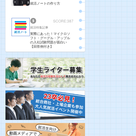
就活ノートの作り方
SCORE:387
就活特集記事
実際にあった！マイクロソ
フト・グーグル・アップル
の入社試験問題が面白い
【回答例付き】