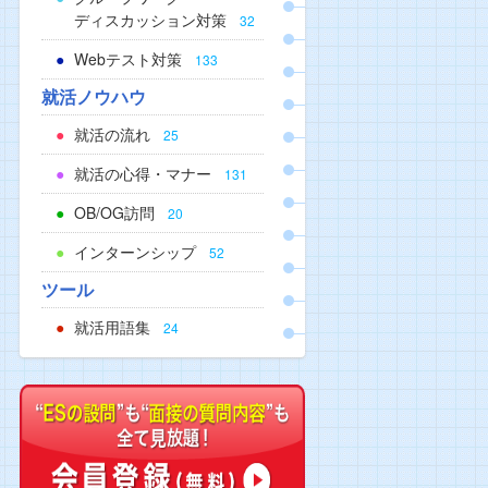
ディスカッション対策
32
Webテスト対策
133
就活ノウハウ
就活の流れ
25
就活の心得・マナー
131
OB/OG訪問
20
インターンシップ
52
ツール
就活用語集
24