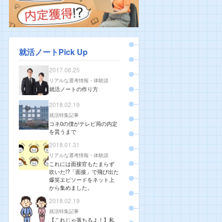
就活ノートPick Up
2017.06.25
リアルな選考情報・体験談
就活ノートの作り方
2018.02.19
就活特集記事
コネ0の僕がテレビ局の内定
を貰うまで
2018.01.31
リアルな選考情報・体験談
これには面接官もたまらず
吹いた!?「面接」で飛び出た
爆笑エピソードをネット上
から集めました。
2018.02.19
就活特集記事
【これじゃ落ちるよ！】私