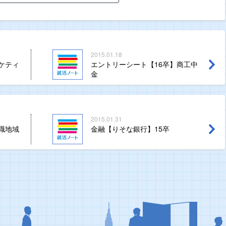
2015.01.18
ケティ
エントリーシート【16卒】商工中
金
2015.01.31
職地域
金融【りそな銀行】15卒