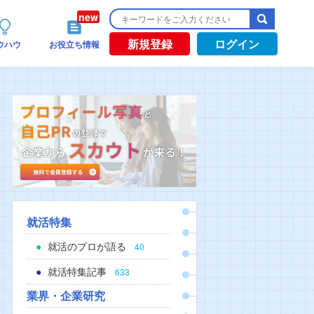
新規登録
ログイン
ウハウ
お役立ち情報
就活特集
就活のプロが語る
40
就活特集記事
633
業界・企業研究