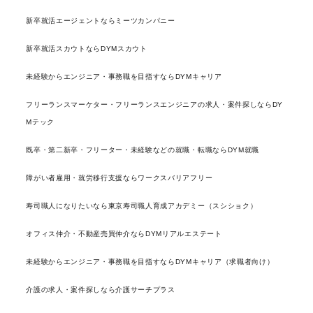
新卒就活エージェントならミーツカンパニー
新卒就活スカウトならDYMスカウト
未経験からエンジニア・事務職を目指すならDYMキャリア
フリーランスマーケター・フリーランスエンジニアの求人・案件探しならDY
Mテック
既卒・第二新卒・フリーター・未経験などの就職・転職ならDYM就職
障がい者雇用・就労移行支援ならワークスバリアフリー
寿司職人になりたいなら東京寿司職人育成アカデミー（スシショク）
オフィス仲介・不動産売買仲介ならDYMリアルエステート
未経験からエンジニア・事務職を目指すならDYMキャリア（求職者向け）
介護の求人・案件探しなら介護サーチプラス