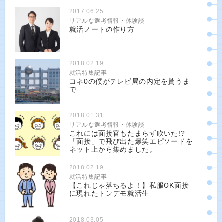
2017.06.25
リアルな選考情報・体験談
就活ノートの作り方
2018.02.19
就活特集記事
コネ0の僕がテレビ局の内定を貰うま
で
2018.01.31
リアルな選考情報・体験談
これには面接官もたまらず吹いた!?
「面接」で飛び出た爆笑エピソードを
ネット上から集めました。
2018.02.19
就活特集記事
【これじゃ落ちるよ！】私服OK面接
に現れたトンデモ就活生
2018.03.05