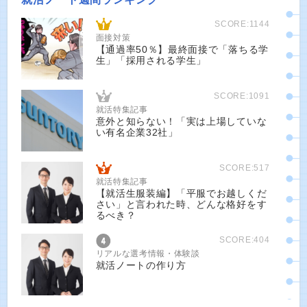
SCORE:1144
面接対策
【通過率50％】最終面接で「落ちる学
生」「採用される学生」
SCORE:1091
就活特集記事
意外と知らない！「実は上場していな
い有名企業32社」
SCORE:517
就活特集記事
【就活生服装編】「平服でお越しくだ
さい」と言われた時、どんな格好をす
るべき？
SCORE:404
リアルな選考情報・体験談
就活ノートの作り方