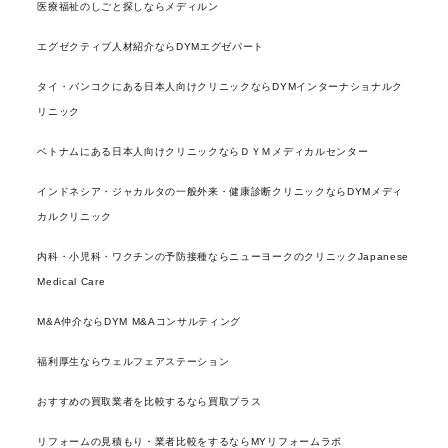
医療福祉のしごと探しならメディルン
エグゼクティブ人材紹介ならDYMエグゼパート
タイ・バンコクにある日本人向けクリニックならDYMインターナショナルク
リニック
ベトナムにある日本人向けクリニックならＤＹＭメディカルセンター
インドネシア・ジャカルタの一般外来・健康診断クリニックならDYMメディ
カルクリニック
内科・小児科・ワクチンの予防接種ならニューヨークのクリニックJapanese
Medical Care
M&A仲介ならDYM M&Aコンサルティング
福利厚生ならウェルフェアステーション
おすすめの買取業者を比較するなら買取プラス
リフォームの見積もり・業者比較をするならMYリフォームラボ