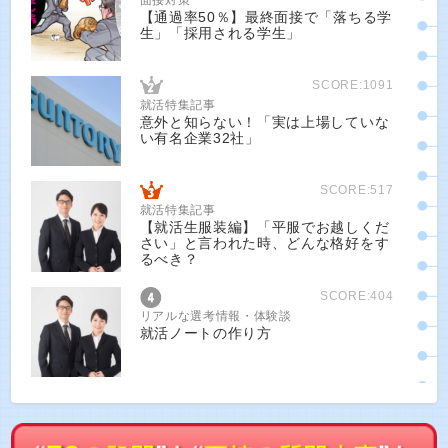
面接対策
【通過率50％】最終面接で「落ちる学
生」「採用される学生」
SCORE:1091
就活特集記事
意外と知らない！「実は上場していな
い有名企業32社」
SCORE:517
就活特集記事
【就活生服装編】「平服でお越しくだ
さい」と言われた時、どんな格好をす
るべき？
SCORE:404
リアルな選考情報・体験談
就活ノートの作り方