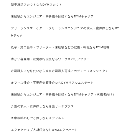
新卒就活スカウトならDYMスカウト
未経験からエンジニア・事務職を目指すならDYMキャリア
フリーランスマーケター・フリーランスエンジニアの求人・案件探しならDY
Mテック
既卒・第二新卒・フリーター・未経験などの就職・転職ならDYM就職
障がい者雇用・就労移行支援ならワークスバリアフリー
寿司職人になりたいなら東京寿司職人育成アカデミー（スシショク）
オフィス仲介・不動産売買仲介ならDYMリアルエステート
未経験からエンジニア・事務職を目指すならDYMキャリア（求職者向け）
介護の求人・案件探しなら介護サーチプラス
医療福祉のしごと探しならメディルン
エグゼクティブ人材紹介ならDYMエグゼパート