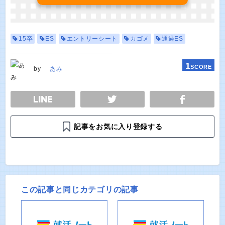
15卒
ES
エントリーシート
カゴメ
通過ES
1
SCORE
by
あみ
E
TWEET
SHARE
記事をお気に入り登録する
この記事と同じカテゴリの記事