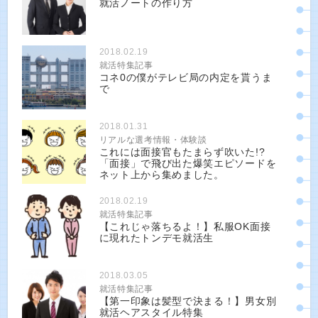
就活ノートの作り方
2018.02.19
就活特集記事
コネ0の僕がテレビ局の内定を貰うま
で
2018.01.31
リアルな選考情報・体験談
これには面接官もたまらず吹いた!?
「面接」で飛び出た爆笑エピソードを
ネット上から集めました。
2018.02.19
就活特集記事
【これじゃ落ちるよ！】私服OK面接
に現れたトンデモ就活生
2018.03.05
就活特集記事
【第一印象は髪型で決まる！】男女別
就活ヘアスタイル特集