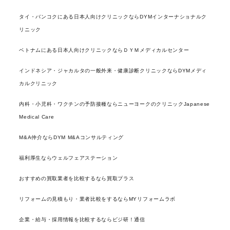
タイ・バンコクにある日本人向けクリニックならDYMインターナショナルク
リニック
ベトナムにある日本人向けクリニックならＤＹＭメディカルセンター
インドネシア・ジャカルタの一般外来・健康診断クリニックならDYMメディ
カルクリニック
内科・小児科・ワクチンの予防接種ならニューヨークのクリニックJapanese
Medical Care
M&A仲介ならDYM M&Aコンサルティング
福利厚生ならウェルフェアステーション
おすすめの買取業者を比較するなら買取プラス
リフォームの見積もり・業者比較をするならMYリフォームラボ
企業・給与・採用情報を比較するならビジ研！通信