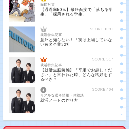
面接対策
【通過率50％】最終面接で「落ちる学
生」「採用される学生」
SCORE:1091
就活特集記事
意外と知らない！「実は上場していな
い有名企業32社」
SCORE:517
就活特集記事
【就活生服装編】「平服でお越しくだ
さい」と言われた時、どんな格好をす
るべき？
SCORE:404
リアルな選考情報・体験談
就活ノートの作り方