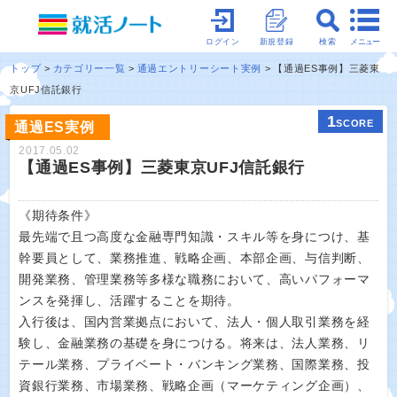
メニュー
ログイン
新規登録
検索
トップ
カテゴリー一覧
通過エントリーシート実例
【通過ES事例】三菱東
京UFJ信託銀行
1
SCORE
通過ES実例
2017.05.02
【通過ES事例】三菱東京UFJ信託銀行
《期待条件》
最先端で且つ高度な金融専門知識・スキル等を身につけ、基
幹要員として、業務推進、戦略企画、本部企画、与信判断、
開発業務、管理業務等多様な職務において、高いパフォーマ
ンスを発揮し、活躍することを期待。
入行後は、国内営業拠点において、法人・個人取引業務を経
験し、金融業務の基礎を身につける。将来は、法人業務、リ
テール業務、プライベート・バンキング業務、国際業務、投
資銀行業務、市場業務、戦略企画（マーケティング企画）、