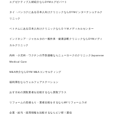
エグゼクティブ人材紹介ならDYMエグゼパート
タイ・バンコクにある日本人向けクリニックならDYMインターナショナルク
リニック
ベトナムにある日本人向けクリニックならＤＹＭメディカルセンター
インドネシア・ジャカルタの一般外来・健康診断クリニックならDYMメディ
カルクリニック
内科・小児科・ワクチンの予防接種ならニューヨークのクリニックJapanese
Medical Care
M&A仲介ならDYM M&Aコンサルティング
福利厚生ならウェルフェアステーション
おすすめの買取業者を比較するなら買取プラス
リフォームの見積もり・業者比較をするならMYリフォームラボ
企業・給与・採用情報を比較するならビジ研！通信