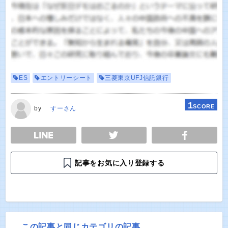
ES
エントリーシート
三菱東京UFJ信託銀行
1
SCORE
by
すーさん
E
TWEET
SHARE
記事をお気に入り登録する
この記事と同じカテゴリの記事