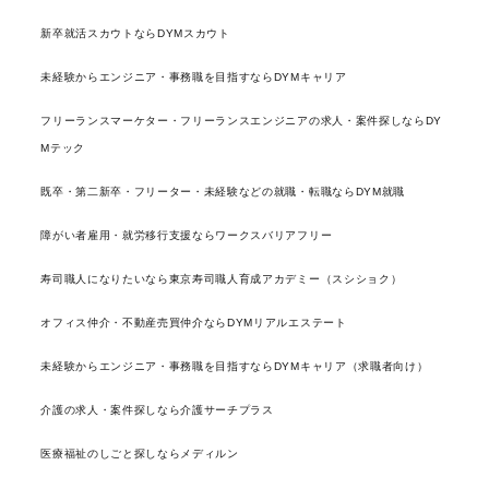
新卒就活スカウトならDYMスカウト
未経験からエンジニア・事務職を目指すならDYMキャリア
フリーランスマーケター・フリーランスエンジニアの求人・案件探しならDY
Mテック
既卒・第二新卒・フリーター・未経験などの就職・転職ならDYM就職
障がい者雇用・就労移行支援ならワークスバリアフリー
寿司職人になりたいなら東京寿司職人育成アカデミー（スシショク）
オフィス仲介・不動産売買仲介ならDYMリアルエステート
未経験からエンジニア・事務職を目指すならDYMキャリア（求職者向け）
介護の求人・案件探しなら介護サーチプラス
医療福祉のしごと探しならメディルン