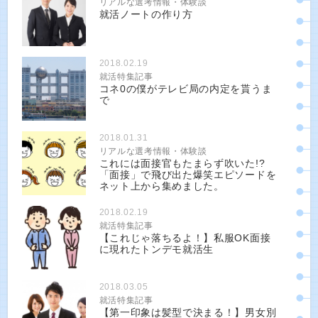
リアルな選考情報・体験談
就活ノートの作り方
2018.02.19
就活特集記事
コネ0の僕がテレビ局の内定を貰うま
で
2018.01.31
リアルな選考情報・体験談
これには面接官もたまらず吹いた!?
「面接」で飛び出た爆笑エピソードを
ネット上から集めました。
2018.02.19
就活特集記事
【これじゃ落ちるよ！】私服OK面接
に現れたトンデモ就活生
2018.03.05
就活特集記事
【第一印象は髪型で決まる！】男女別