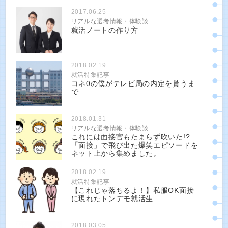
2017.06.25
リアルな選考情報・体験談
就活ノートの作り方
2018.02.19
就活特集記事
コネ0の僕がテレビ局の内定を貰うま
で
2018.01.31
リアルな選考情報・体験談
これには面接官もたまらず吹いた!?
「面接」で飛び出た爆笑エピソードを
ネット上から集めました。
2018.02.19
就活特集記事
【これじゃ落ちるよ！】私服OK面接
に現れたトンデモ就活生
2018.03.05