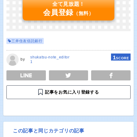
全て見放題！
会員登録
（無料）
三井住友信託銀行
1
shukatsu-note_editor
SCORE
by
1
E
TWEET
SHARE
記事をお気に入り登録する
この記事と同じカテゴリの記事