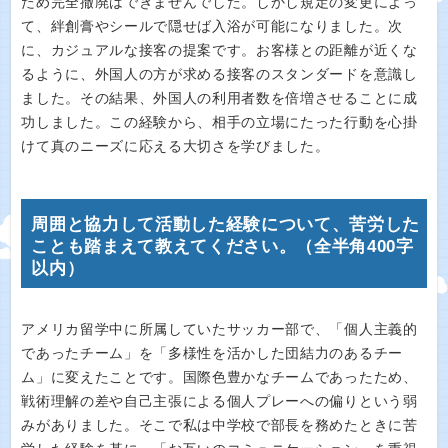
ため完全撤廃はできませんでした。しかし規定の変更によっ
て、絆創膏やシールで隠せば入浴が可能になりました。次
に、カジュアルな接客の提案です。お客様との距離が近くな
るように、外国人の方が求める接客のスタンダードを意識し
ました。その結果、外国人の利用者数を倍増させることに成
功しました。この経験から、相手の立場にたった行動を心掛
けて真のニーズに応える大切さを学びました。
周囲と協力して活動した経験について、苦労した
ことも踏まえて教えてください。（全半角400字
以内）
アメリカ留学中に所属していたサッカー部で、「個人主義的
であったチーム」を「多様性を活かした団結力のあるチー
ム」に変えたことです。国際色豊かなチームであったため、
戦術理解の差や自己主張による個人プレーへの偏りという弱
みがありました。そこで私は中学校で部長を務めたときに苦