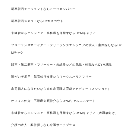
新卒就活エージェントならミーツカンパニー
新卒就活スカウトならDYMスカウト
未経験からエンジニア・事務職を目指すならDYMキャリア
フリーランスマーケター・フリーランスエンジニアの求人・案件探しならDY
Mテック
既卒・第二新卒・フリーター・未経験などの就職・転職ならDYM就職
障がい者雇用・就労移行支援ならワークスバリアフリー
寿司職人になりたいなら東京寿司職人育成アカデミー（スシショク）
オフィス仲介・不動産売買仲介ならDYMリアルエステート
未経験からエンジニア・事務職を目指すならDYMキャリア（求職者向け）
介護の求人・案件探しなら介護サーチプラス