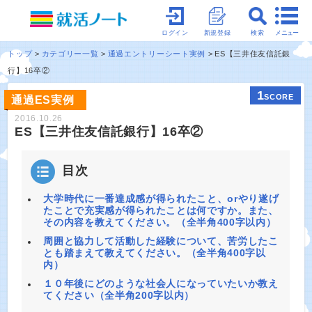
メニュー
ログイン
新規登録
検索
トップ
カテゴリー一覧
通過エントリーシート実例
ES【三井住友信託銀
行】16卒②
1
SCORE
通過ES実例
2016.10.26
ES【三井住友信託銀行】16卒②
目次
大学時代に一番達成感が得られたこと、orやり遂げ
たことで充実感が得られたことは何ですか。また、
その内容を教えてください。（全半角400字以内）
周囲と協力して活動した経験について、苦労したこ
とも踏まえて教えてください。（全半角400字以
内）
１０年後にどのような社会人になっていたいか教え
てください（全半角200字以内）