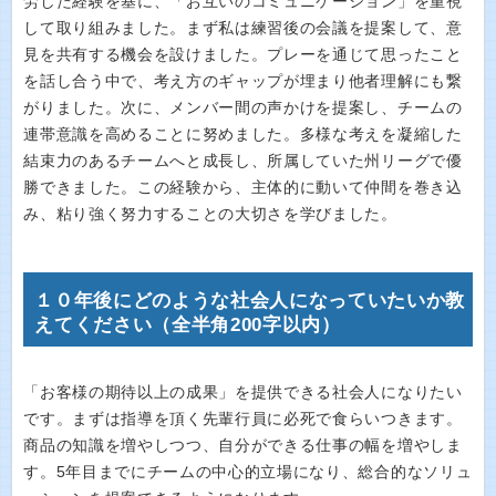
労した経験を基に、「お互いのコミュニケーション」を重視
して取り組みました。まず私は練習後の会議を提案して、意
見を共有する機会を設けました。プレーを通じて思ったこと
を話し合う中で、考え方のギャップが埋まり他者理解にも繋
がりました。次に、メンバー間の声かけを提案し、チームの
連帯意識を高めることに努めました。多様な考えを凝縮した
結束力のあるチームへと成長し、所属していた州リーグで優
勝できました。この経験から、主体的に動いて仲間を巻き込
み、粘り強く努力することの大切さを学びました。
１０年後にどのような社会人になっていたいか教
えてください（全半角200字以内）
「お客様の期待以上の成果」を提供できる社会人になりたい
です。まずは指導を頂く先輩行員に必死で食らいつきます。
商品の知識を増やしつつ、自分ができる仕事の幅を増やしま
す。5年目までにチームの中心的立場になり、総合的なソリュ