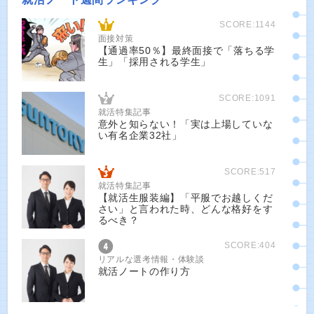
SCORE:1144
面接対策
【通過率50％】最終面接で「落ちる学
生」「採用される学生」
SCORE:1091
就活特集記事
意外と知らない！「実は上場していな
い有名企業32社」
SCORE:517
就活特集記事
【就活生服装編】「平服でお越しくだ
さい」と言われた時、どんな格好をす
るべき？
SCORE:404
リアルな選考情報・体験談
就活ノートの作り方