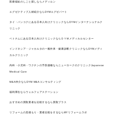
医療福祉のしごと探しならメディルン
エグゼクティブ人材紹介ならDYMエグゼパート
タイ・バンコクにある日本人向けクリニックならDYMインターナショナルク
リニック
ベトナムにある日本人向けクリニックならＤＹＭメディカルセンター
インドネシア・ジャカルタの一般外来・健康診断クリニックならDYMメディ
カルクリニック
内科・小児科・ワクチンの予防接種ならニューヨークのクリニックJapanese
Medical Care
M&A仲介ならDYM M&Aコンサルティング
福利厚生ならウェルフェアステーション
おすすめの買取業者を比較するなら買取プラス
リフォームの見積もり・業者比較をするならMYリフォームラボ