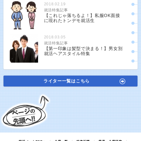
2018.02.19
就活特集記事
【これじゃ落ちるよ！】私服OK面接
に現れたトンデモ就活生
2018.03.05
就活特集記事
【第一印象は髪型で決まる！】男女別
就活ヘアスタイル特集
ライター一覧はこちら