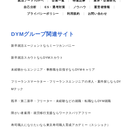
就活ノートTOPへ
企業一覧
特集記事
業界・企業研究
自己分析
ES・選考対策
ノウハウ
運営者情報
プライバシーポリシー
利用規約
お問い合わせ
DYMグループ関連サイト
新卒就活エージェントならミーツカンパニー
新卒就活スカウトならDYMスカウト
未経験からエンジニア・事務職を目指すならDYMキャリア
フリーランスマーケター・フリーランスエンジニアの求人・案件探しならDY
Mテック
既卒・第二新卒・フリーター・未経験などの就職・転職ならDYM就職
障がい者雇用・就労移行支援ならワークスバリアフリー
寿司職人になりたいなら東京寿司職人育成アカデミー（スシショク）