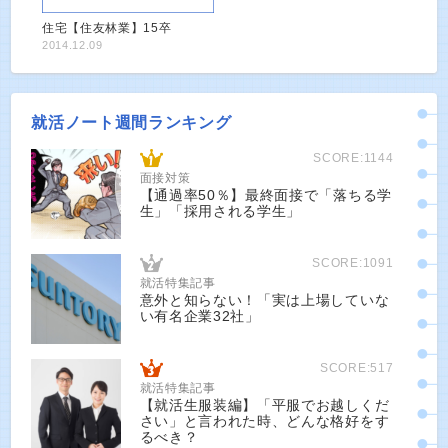
住宅【住友林業】15卒
2014.12.09
就活ノート週間ランキング
SCORE:1144
面接対策
【通過率50％】最終面接で「落ちる学
生」「採用される学生」
SCORE:1091
就活特集記事
意外と知らない！「実は上場していな
い有名企業32社」
SCORE:517
就活特集記事
【就活生服装編】「平服でお越しくだ
さい」と言われた時、どんな格好をす
るべき？