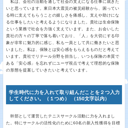
私は、会社の活動を通して社会の支えになる仕事に就きた
いと思っています。東日本大震災の被災経験から、困ってい
る時に支えてもらうことの嬉しさを痛感し、支えや助けにな
る仕事をしたいと考えるようになりました。貴社は生命保険
という業務で社会を力強く支えています。また、お会いした
貴社の方々の丁寧で落ち着いており、「人」を大切にする印
象が非常に魅力的に感じ、私も一員として共に働きたいと思
いました。私は、保険とは安心感をもらえるものだと考えて
います。貴社でリテール分野を担当し、いつも保険の本質で
ある「安心感」を忘れずにユーザ視点で考えて理想的な保険
の形態を提案していきたいと考えています。
学生時代に力を入れて取り組んだことを２つ入力
してください。（１つめ） （150文字以内）
幹部として運営したテニスサークル活動に力を入れまし
た。特にサークルの活性化のために60名の新入性獲得を目標