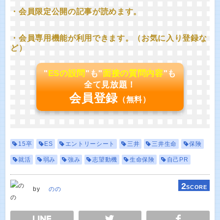
・会員限定公開の記事が読めます。
・会員専用機能が利用できます。（お気に入り登録な
ど）
"
ESの設問
"も"
面接の質問内容
"も
全て見放題！
会員登録
（無料）
15卒
ES
エントリーシート
三井
三井生命
保険
就活
弱み
強み
志望動機
生命保険
自己PR
2
SCORE
by
のの
E
TWEET
SHARE