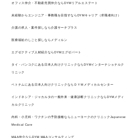
オフィス仲介・不動産売買仲介ならDYMリアルエステート
未経験からエンジニア・事務職を目指すならDYMキャリア（求職者向け）
介護の求人・案件探しなら介護サーチプラス
医療福祉のしごと探しならメディルン
エグゼクティブ人材紹介ならDYMエグゼパート
タイ・バンコクにある日本人向けクリニックならDYMインターナショナルク
リニック
ベトナムにある日本人向けクリニックならＤＹＭメディカルセンター
インドネシア・ジャカルタの一般外来・健康診断クリニックならDYMメディ
カルクリニック
内科・小児科・ワクチンの予防接種ならニューヨークのクリニックJapanese
Medical Care
M&A仲介ならDYM M&Aコンサルティング