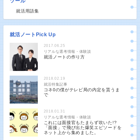
ツール
就活用語集
就活ノートPick Up
2017.06.25
リアルな選考情報・体験談
就活ノートの作り方
2018.02.19
就活特集記事
コネ0の僕がテレビ局の内定を貰うま
で
2018.01.31
リアルな選考情報・体験談
これには面接官もたまらず吹いた!?
「面接」で飛び出た爆笑エピソードを
ネット上から集めました。