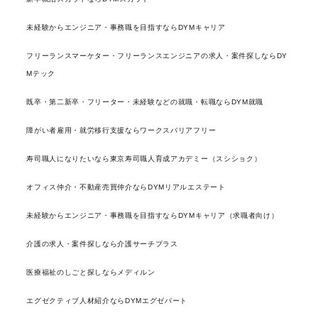
未経験からエンジニア・事務職を目指すならDYMキャリア
フリーランスマーケター・フリーランスエンジニアの求人・案件探しならDY
Mテック
既卒・第二新卒・フリーター・未経験などの就職・転職ならDYM就職
障がい者雇用・就労移行支援ならワークスバリアフリー
寿司職人になりたいなら東京寿司職人育成アカデミー（スシショク）
オフィス仲介・不動産売買仲介ならDYMリアルエステート
未経験からエンジニア・事務職を目指すならDYMキャリア（求職者向け）
介護の求人・案件探しなら介護サーチプラス
医療福祉のしごと探しならメディルン
エグゼクティブ人材紹介ならDYMエグゼパート