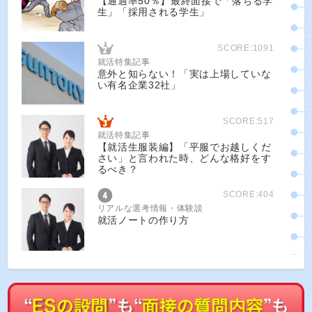
【通過率50％】最終面接で「落ちる学
生」「採用される学生」
SCORE:1091
就活特集記事
意外と知らない！「実は上場していな
い有名企業32社」
SCORE:517
就活特集記事
【就活生服装編】「平服でお越しくだ
さい」と言われた時、どんな格好をす
るべき？
SCORE:404
リアルな選考情報・体験談
就活ノートの作り方