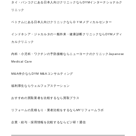
タイ・バンコクにある日本人向けクリニックならDYMインターナショナルク
リニック
ベトナムにある日本人向けクリニックならＤＹＭメディカルセンター
インドネシア・ジャカルタの一般外来・健康診断クリニックならDYMメディ
カルクリニック
内科・小児科・ワクチンの予防接種ならニューヨークのクリニックJapanese
Medical Care
M&A仲介ならDYM M&Aコンサルティング
福利厚生ならウェルフェアステーション
おすすめの買取業者を比較するなら買取プラス
リフォームの見積もり・業者比較をするならMYリフォームラボ
企業・給与・採用情報を比較するならビジ研！通信