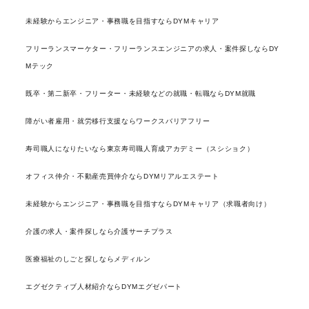
未経験からエンジニア・事務職を目指すならDYMキャリア
フリーランスマーケター・フリーランスエンジニアの求人・案件探しならDY
Mテック
既卒・第二新卒・フリーター・未経験などの就職・転職ならDYM就職
障がい者雇用・就労移行支援ならワークスバリアフリー
寿司職人になりたいなら東京寿司職人育成アカデミー（スシショク）
オフィス仲介・不動産売買仲介ならDYMリアルエステート
未経験からエンジニア・事務職を目指すならDYMキャリア（求職者向け）
介護の求人・案件探しなら介護サーチプラス
医療福祉のしごと探しならメディルン
エグゼクティブ人材紹介ならDYMエグゼパート