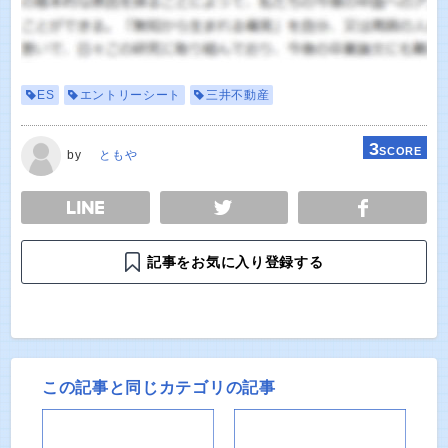
ES
エントリーシート
三井不動産
3
SCORE
by
ともや
E
TWEET
SHARE
記事をお気に入り登録する
この記事と同じカテゴリの記事