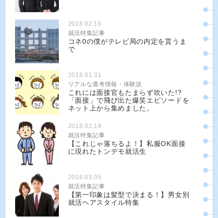
2018.02.19
就活特集記事
コネ0の僕がテレビ局の内定を貰うま
で
2018.01.31
リアルな選考情報・体験談
これには面接官もたまらず吹いた!?
「面接」で飛び出た爆笑エピソードを
ネット上から集めました。
2018.02.19
就活特集記事
【これじゃ落ちるよ！】私服OK面接
に現れたトンデモ就活生
2018.03.05
就活特集記事
【第一印象は髪型で決まる！】男女別
就活ヘアスタイル特集