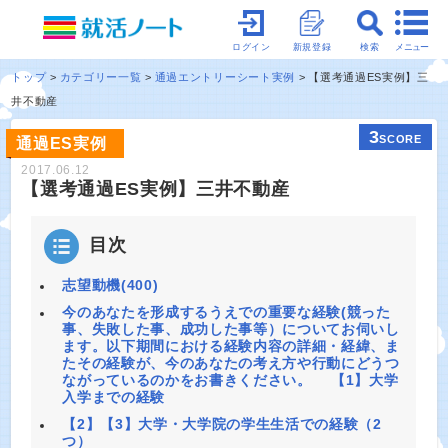
メニュー
ログイン
新規登録
検索
トップ
カテゴリー一覧
通過エントリーシート実例
【選考通過ES実例】三
井不動産
3
SCORE
通過ES実例
2017.06.12
【選考通過ES実例】三井不動産
目次
志望動機(400)
今のあなたを形成するうえでの重要な経験(競った
事、失敗した事、成功した事等）についてお伺いし
ます。以下期間における経験内容の詳細・経緯、ま
たその経験が、今のあなたの考え方や行動にどうつ
ながっているのかをお書きください。 【1】大学
入学までの経験
【2】【3】大学・大学院の学生生活での経験（2
つ）