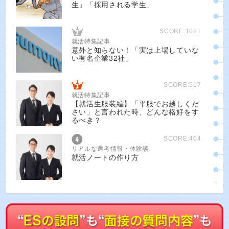
生」「採用される学生」
SCORE:1091
就活特集記事
意外と知らない！「実は上場していな
い有名企業32社」
SCORE:517
就活特集記事
【就活生服装編】「平服でお越しくだ
さい」と言われた時、どんな格好をす
るべき？
SCORE:404
リアルな選考情報・体験談
就活ノートの作り方