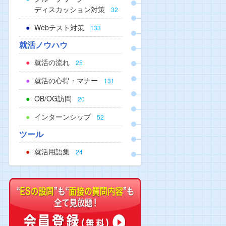
ディスカッション対策
32
Webテスト対策
133
就活ノウハウ
就活の流れ
25
就活の心得・マナー
131
OB/OG訪問
20
インターンシップ
52
ツール
就活用語集
24