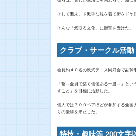
そして週末、ド派手な服を着て街をドヤ
そんな「気取る文化」に衝撃を受けた。
クラブ・サークル活動 
会員約４０名の軟式テニス同好会で副幹
「繋～全員で築く価値ある一勝～」とい
すこと」を目標に活動した。
個人では７００ペアほどが参加する全国
りの優勝を果たした。
特技・趣味等 200文字