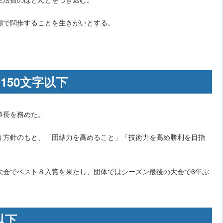
顔で闊歩することを生きがいとする。
150文字以下
事長を務めた。
う方針のもと、「団結力を高めること」「技術力を高め勝利を目指
大会でベスト８入賞を果たし、団体ではシーズン最後の大会で6年ぶ
以下