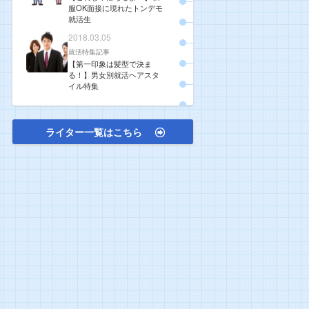
服OK面接に現れたトンデモ
就活生
2018.03.05
就活特集記事
【第一印象は髪型で決ま
る！】男女別就活ヘアスタ
イル特集
ライター一覧はこちら