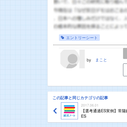
エントリーシート
LINE
TWEET
まこと
by
この記事と同じカテゴリの記事
2017.06.01
【選考通過ES実例】常陽
ES