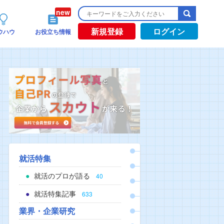
新規登録
ログイン
ウハウ
お役立ち情報
就活特集
就活のプロが語る
40
就活特集記事
633
業界・企業研究