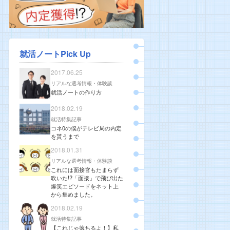
就活ノートPick Up
2017.06.25
リアルな選考情報・体験談
就活ノートの作り方
2018.02.19
就活特集記事
コネ0の僕がテレビ局の内定
を貰うまで
2018.01.31
リアルな選考情報・体験談
これには面接官もたまらず
吹いた!?「面接」で飛び出た
爆笑エピソードをネット上
から集めました。
2018.02.19
就活特集記事
【これじゃ落ちるよ！】私