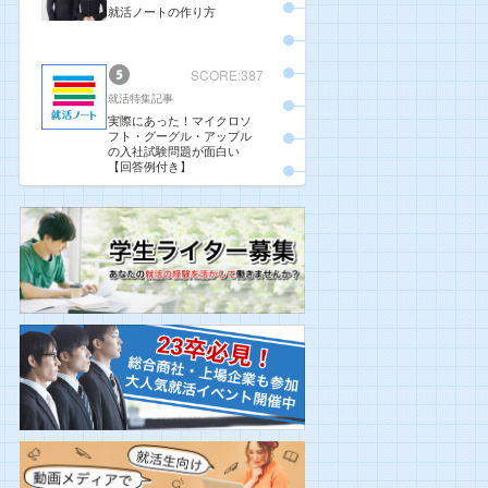
就活ノートの作り方
SCORE:387
就活特集記事
実際にあった！マイクロソ
フト・グーグル・アップル
の入社試験問題が面白い
【回答例付き】