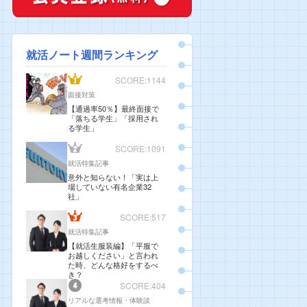
就活ノート週間ランキング
SCORE:1144
面接対策
【通過率50％】最終面接で
「落ちる学生」「採用され
る学生」
SCORE:1091
就活特集記事
意外と知らない！「実は上
場していない有名企業32
社」
SCORE:517
就活特集記事
【就活生服装編】「平服で
お越しください」と言われ
た時、どんな格好をするべ
き？
SCORE:404
リアルな選考情報・体験談