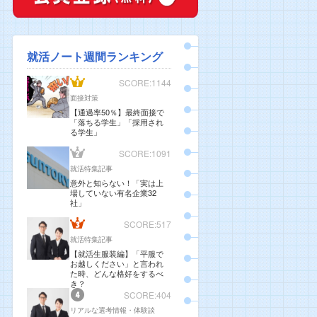
就活ノート週間ランキング
SCORE:1144
面接対策
【通過率50％】最終面接で
「落ちる学生」「採用され
る学生」
SCORE:1091
就活特集記事
意外と知らない！「実は上
場していない有名企業32
社」
SCORE:517
就活特集記事
【就活生服装編】「平服で
お越しください」と言われ
た時、どんな格好をするべ
き？
SCORE:404
リアルな選考情報・体験談