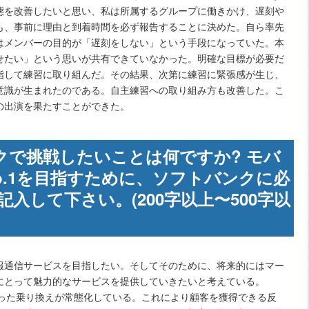
態を改善したいと思い、私は所属するグループに働きかけ、遅刻や
も、事前に理由と到着時間を必ず報告することに決めた。自ら率先
はメンバーの目的が「遅刻をしない」という手段になっていた。本
せたい」という思いが共有できていなかった。明確な目標が必要だ
指して練習に取り組んだ。その結果、次第に練習に緊張感が生じ、
意識が生まれたのである。自主練習への取り組み方も改善した。こ
の出演を果たすことができた。
クで挑戦したいことは何ですか? モバ
o.1を目指すために、ソフトバンクに必
入して下さい。(200字以上〜500字以
通信サービスを目指したい。そしてそのために、将来的にはマー
にとって魅力的なサービスを提供していきたいと考えている。
使った乗り換えが常態化している。これにより顧客を獲得できる反