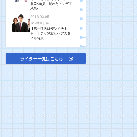
服OK面接に現れたトンデモ
就活生
2018.03.05
就活特集記事
【第一印象は髪型で決ま
る！】男女別就活ヘアスタ
イル特集
ライター一覧はこちら