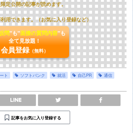
員限定公開の記事が読めます。
が利用できます。（お気に入り登録など）
の設問
"も"
面接の質問内容
"も
全て見放題！
会員登録
（無料）
ート
ソフトバンク
就活
自己PR
通信
SHARE
記事をお気に入り登録する