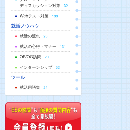
ディスカッション対策
32
Webテスト対策
133
就活ノウハウ
就活の流れ
25
就活の心得・マナー
131
OB/OG訪問
20
インターンシップ
52
ツール
就活用語集
24