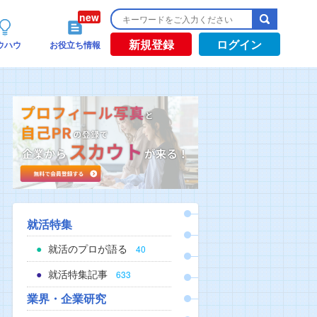
新規登録
ログイン
ウハウ
お役立ち情報
就活特集
就活のプロが語る
40
就活特集記事
633
業界・企業研究