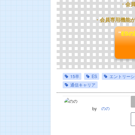
・会
・会員専用機能
"
ES
15卒
ES
エントリーシ
通信キャリア
LINE
TWEET
のの
by