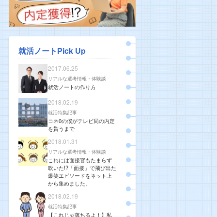
就活ノートPick Up
2017.06.25
リアルな選考情報・体験談
就活ノートの作り方
2018.02.19
就活特集記事
コネ0の僕がテレビ局の内定
を貰うまで
2018.01.31
リアルな選考情報・体験談
これには面接官もたまらず
吹いた!?「面接」で飛び出た
爆笑エピソードをネット上
から集めました。
2018.02.19
就活特集記事
【これじゃ落ちるよ！】私