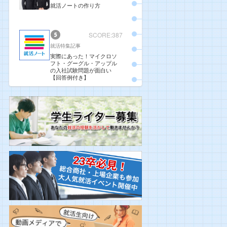
就活ノートの作り方
SCORE:387
就活特集記事
実際にあった！マイクロソ
フト・グーグル・アップル
の入社試験問題が面白い
【回答例付き】