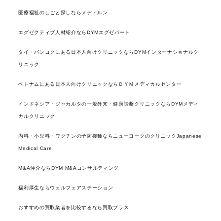
医療福祉のしごと探しならメディルン
エグゼクティブ人材紹介ならDYMエグゼパート
タイ・バンコクにある日本人向けクリニックならDYMインターナショナルク
リニック
ベトナムにある日本人向けクリニックならＤＹＭメディカルセンター
インドネシア・ジャカルタの一般外来・健康診断クリニックならDYMメディ
カルクリニック
内科・小児科・ワクチンの予防接種ならニューヨークのクリニックJapanese
Medical Care
M&A仲介ならDYM M&Aコンサルティング
福利厚生ならウェルフェアステーション
おすすめの買取業者を比較するなら買取プラス