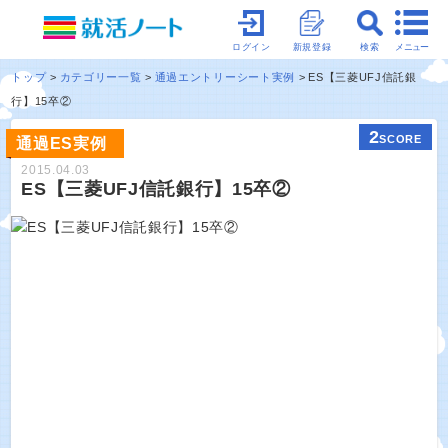
メニュー
ログイン
新規登録
検索
トップ
カテゴリー一覧
通過エントリーシート実例
ES【三菱UFJ信託銀
行】15卒②
2
SCORE
通過ES実例
2015.04.03
ES【三菱UFJ信託銀行】15卒②