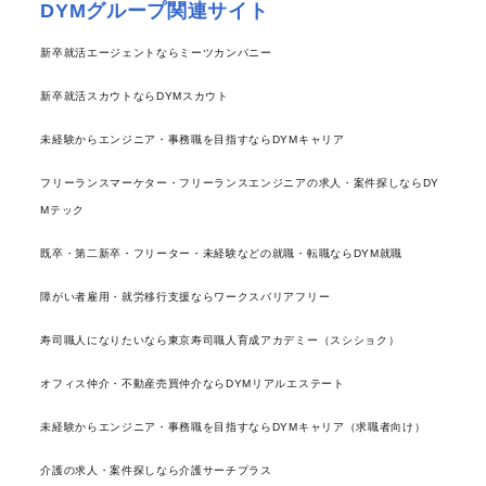
DYMグループ関連サイト
新卒就活エージェントならミーツカンパニー
新卒就活スカウトならDYMスカウト
未経験からエンジニア・事務職を目指すならDYMキャリア
フリーランスマーケター・フリーランスエンジニアの求人・案件探しならDY
Mテック
既卒・第二新卒・フリーター・未経験などの就職・転職ならDYM就職
障がい者雇用・就労移行支援ならワークスバリアフリー
寿司職人になりたいなら東京寿司職人育成アカデミー（スシショク）
オフィス仲介・不動産売買仲介ならDYMリアルエステート
未経験からエンジニア・事務職を目指すならDYMキャリア（求職者向け）
介護の求人・案件探しなら介護サーチプラス