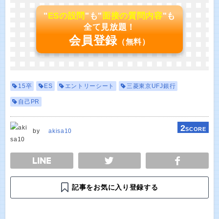
"
ESの設問
"も"
面接の質問内容
"も
全て見放題！
会員登録
（無料）
15卒
ES
エントリーシート
三菱東京UFJ銀行
自己PR
2
SCORE
by
akisa10
E
TWEET
SHARE
記事をお気に入り登録する