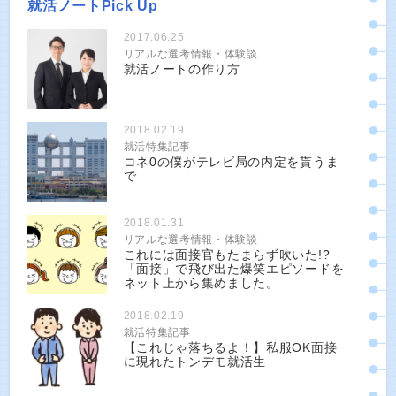
就活ノートPick Up
2017.06.25
リアルな選考情報・体験談
就活ノートの作り方
2018.02.19
就活特集記事
コネ0の僕がテレビ局の内定を貰うま
で
2018.01.31
リアルな選考情報・体験談
これには面接官もたまらず吹いた!?
「面接」で飛び出た爆笑エピソードを
ネット上から集めました。
2018.02.19
就活特集記事
【これじゃ落ちるよ！】私服OK面接
に現れたトンデモ就活生