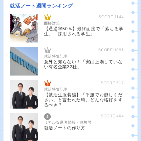
就活ノート週間ランキング
SCORE:1144
面接対策
【通過率50％】最終面接で「落ちる学
生」「採用される学生」
SCORE:1091
就活特集記事
意外と知らない！「実は上場していな
い有名企業32社」
SCORE:517
就活特集記事
【就活生服装編】「平服でお越しくだ
さい」と言われた時、どんな格好をす
るべき？
SCORE:404
リアルな選考情報・体験談
就活ノートの作り方