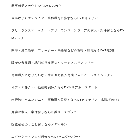
新卒就活スカウトならDYMスカウト
未経験からエンジニア・事務職を目指すならDYMキャリア
フリーランスマーケター・フリーランスエンジニアの求人・案件探しならDY
Mテック
既卒・第二新卒・フリーター・未経験などの就職・転職ならDYM就職
障がい者雇用・就労移行支援ならワークスバリアフリー
寿司職人になりたいなら東京寿司職人育成アカデミー（スシショク）
オフィス仲介・不動産売買仲介ならDYMリアルエステート
未経験からエンジニア・事務職を目指すならDYMキャリア（求職者向け）
介護の求人・案件探しなら介護サーチプラス
医療福祉のしごと探しならメディルン
エグゼクティブ人材紹介ならDYMエグゼパート