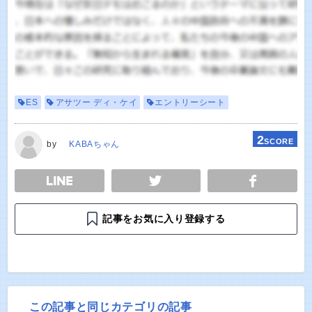
ES
アサツー ディ・ケイ
エントリーシート
2
SCORE
by
KABAちゃん
E
TWEET
SHARE
記事をお気に入り登録する
この記事と同じカテゴリの記事