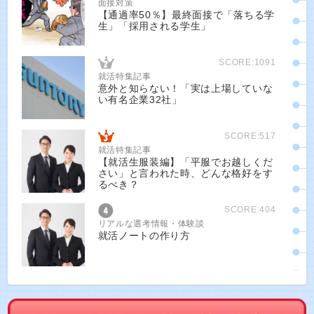
面接対策
【通過率50％】最終面接で「落ちる学
生」「採用される学生」
SCORE:1091
就活特集記事
意外と知らない！「実は上場していな
い有名企業32社」
SCORE:517
就活特集記事
【就活生服装編】「平服でお越しくだ
さい」と言われた時、どんな格好をす
るべき？
SCORE:404
リアルな選考情報・体験談
就活ノートの作り方