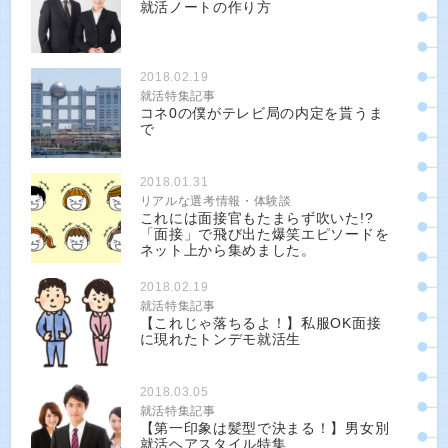
就活ノートの作り方
2018.02.19
就活特集記事
コネ0の僕がテレビ局の内定を貰うま
で
2018.01.31
リアルな選考情報・体験談
これには面接官もたまらず吹いた!?
「面接」で飛び出た爆笑エピソードを
ネット上から集めました。
2018.02.19
就活特集記事
【これじゃ落ちるよ！】私服OK面接
に現れたトンデモ就活生
2018.03.05
就活特集記事
【第一印象は髪型で決まる！】男女別
就活ヘアスタイル特集