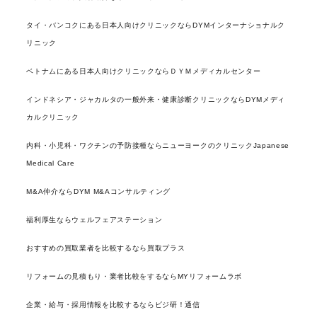
タイ・バンコクにある日本人向けクリニックならDYMインターナショナルク
リニック
ベトナムにある日本人向けクリニックならＤＹＭメディカルセンター
インドネシア・ジャカルタの一般外来・健康診断クリニックならDYMメディ
カルクリニック
内科・小児科・ワクチンの予防接種ならニューヨークのクリニックJapanese
Medical Care
M&A仲介ならDYM M&Aコンサルティング
福利厚生ならウェルフェアステーション
おすすめの買取業者を比較するなら買取プラス
リフォームの見積もり・業者比較をするならMYリフォームラボ
企業・給与・採用情報を比較するならビジ研！通信