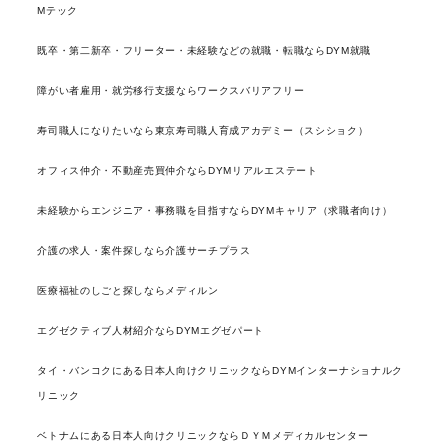
Mテック
既卒・第二新卒・フリーター・未経験などの就職・転職ならDYM就職
障がい者雇用・就労移行支援ならワークスバリアフリー
寿司職人になりたいなら東京寿司職人育成アカデミー（スシショク）
オフィス仲介・不動産売買仲介ならDYMリアルエステート
未経験からエンジニア・事務職を目指すならDYMキャリア（求職者向け）
介護の求人・案件探しなら介護サーチプラス
医療福祉のしごと探しならメディルン
エグゼクティブ人材紹介ならDYMエグゼパート
タイ・バンコクにある日本人向けクリニックならDYMインターナショナルク
リニック
ベトナムにある日本人向けクリニックならＤＹＭメディカルセンター