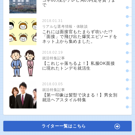
コネ0の僕がテレビ局の内定を貰うま
で
2018.01.31
リアルな選考情報・体験談
これには面接官もたまらず吹いた!?
「面接」で飛び出た爆笑エピソードを
ネット上から集めました。
2018.02.19
就活特集記事
【これじゃ落ちるよ！】私服OK面接
に現れたトンデモ就活生
2018.03.05
就活特集記事
【第一印象は髪型で決まる！】男女別
就活ヘアスタイル特集
ライター一覧はこちら