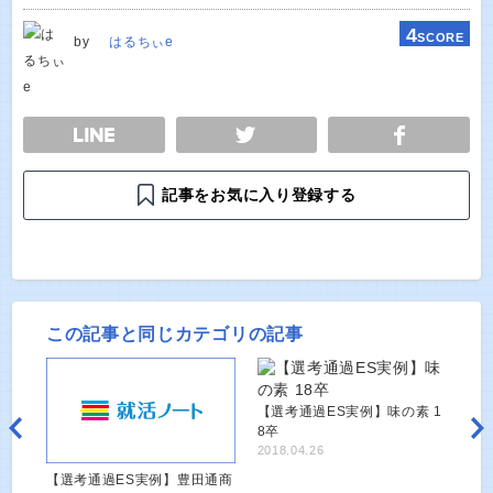
4
SCORE
by
はるちぃe
E
TWEET
SHARE
記事をお気に入り登録する
この記事と同じカテゴリの記事
【選考通過ES実例】味の素 1
8卒
2018.04.26
【選考通過ES実例】豊田通商