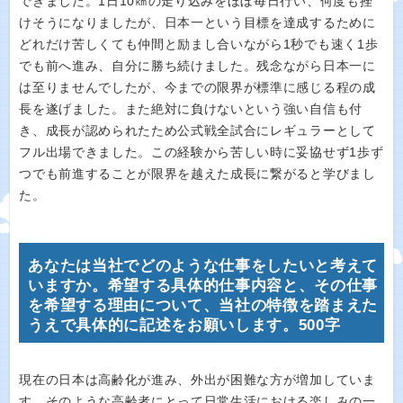
できました。1日10㎞の走り込みをほぼ毎日行い、何度も挫
けそうになりましたが、日本一という目標を達成するために
どれだけ苦しくても仲間と励まし合いながら1秒でも速く1歩
でも前へ進み、自分に勝ち続けました。残念ながら日本一に
は至りませんでしたが、今までの限界が標準に感じる程の成
長を遂げました。また絶対に負けないという強い自信も付
き、成長が認められたため公式戦全試合にレギュラーとして
フル出場できました。この経験から苦しい時に妥協せず1歩ず
つでも前進することが限界を越えた成長に繋がると学びまし
た。
あなたは当社でどのような仕事をしたいと考えて
いますか。希望する具体的仕事内容と、その仕事
を希望する理由について、当社の特徴を踏まえた
うえで具体的に記述をお願いします。500字
現在の日本は高齢化が進み、外出が困難な方が増加していま
す。そのような高齢者にとって日常生活における楽しみの一