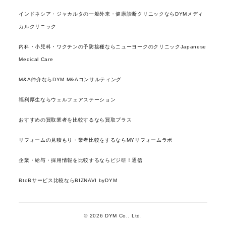
インドネシア・ジャカルタの一般外来・健康診断クリニックならDYMメディ
カルクリニック
内科・小児科・ワクチンの予防接種ならニューヨークのクリニックJapanese
Medical Care
M&A仲介ならDYM M&Aコンサルティング
福利厚生ならウェルフェアステーション
おすすめの買取業者を比較するなら買取プラス
リフォームの見積もり・業者比較をするならMYリフォームラボ
企業・給与・採用情報を比較するならビジ研！通信
BtoBサービス比較ならBIZNAVI byDYM
© 2026 DYM Co., Ltd.