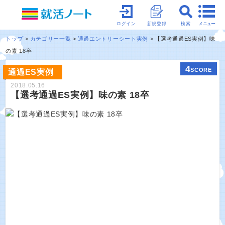
メニュー
ログイン
新規登録
検索
トップ
カテゴリー一覧
通過エントリーシート実例
【選考通過ES実例】味
の素 18卒
4
SCORE
通過ES実例
2018.05.16
【選考通過ES実例】味の素 18卒