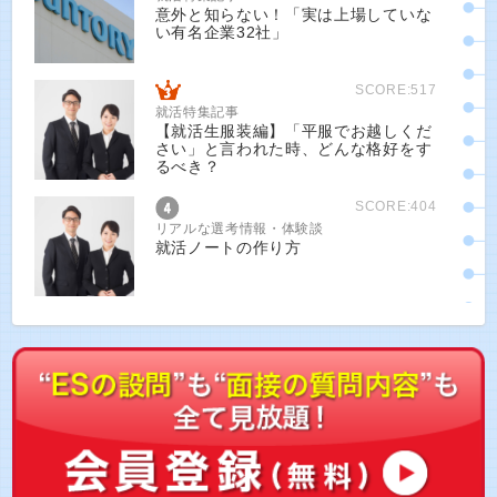
意外と知らない！「実は上場していな
い有名企業32社」
SCORE:517
就活特集記事
【就活生服装編】「平服でお越しくだ
さい」と言われた時、どんな格好をす
るべき？
SCORE:404
リアルな選考情報・体験談
就活ノートの作り方