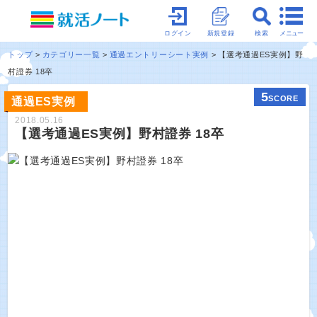
メニュー
ログイン
新規登録
検索
トップ
カテゴリー一覧
通過エントリーシート実例
【選考通過ES実例】野
村證券 18卒
5
SCORE
通過ES実例
2018.05.16
【選考通過ES実例】野村證券 18卒