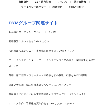
自己分析
ES・選考対策
ノウハウ
運営者情報
プライバシーポリシー
利用規約
お問い合わせ
DYMグループ関連サイト
新卒就活エージェントならミーツカンパニー
新卒就活スカウトならDYMスカウト
未経験からエンジニア・事務職を目指すならDYMキャリア
フリーランスマーケター・フリーランスエンジニアの求人・案件探しならDY
Mテック
既卒・第二新卒・フリーター・未経験などの就職・転職ならDYM就職
障がい者雇用・就労移行支援ならワークスバリアフリー
寿司職人になりたいなら東京寿司職人育成アカデミー（スシショク）
オフィス仲介・不動産売買仲介ならDYMリアルエステート