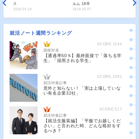
ス
ルム 18卒
2018.04.16
2018.05.07
就活ノート週間ランキング
SCORE:1144
面接対策
【通過率50％】最終面接で「落ちる学
生」「採用される学生」
SCORE:1091
就活特集記事
意外と知らない！「実は上場していな
い有名企業32社」
SCORE:517
就活特集記事
【就活生服装編】「平服でお越しくだ
さい」と言われた時、どんな格好をす
るべき？