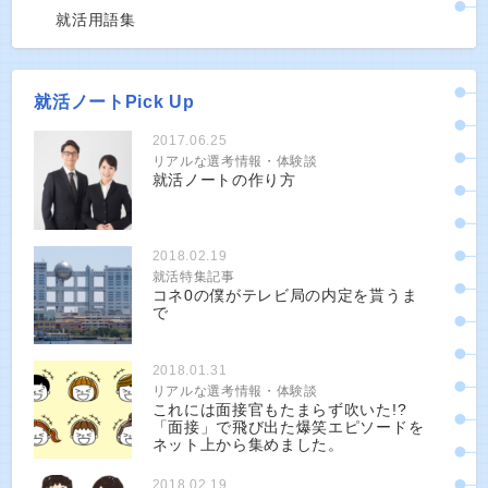
就活用語集
就活ノートPick Up
2017.06.25
リアルな選考情報・体験談
就活ノートの作り方
2018.02.19
就活特集記事
コネ0の僕がテレビ局の内定を貰うま
で
2018.01.31
リアルな選考情報・体験談
これには面接官もたまらず吹いた!?
「面接」で飛び出た爆笑エピソードを
ネット上から集めました。
2018.02.19