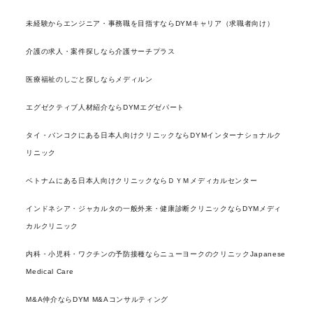
未経験からエンジニア・事務職を目指すならDYMキャリア（求職者向け）
介護の求人・案件探しなら介護サーチプラス
医療福祉のしごと探しならメディルン
エグゼクティブ人材紹介ならDYMエグゼパート
タイ・バンコクにある日本人向けクリニックならDYMインターナショナルク
リニック
ベトナムにある日本人向けクリニックならＤＹＭメディカルセンター
インドネシア・ジャカルタの一般外来・健康診断クリニックならDYMメディ
カルクリニック
内科・小児科・ワクチンの予防接種ならニューヨークのクリニックJapanese
Medical Care
M&A仲介ならDYM M&Aコンサルティング