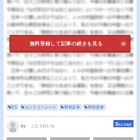
無料登録して記事の続きを見る
ES
エントリーシート
野村証券
野村證券
5
SCORE
by
ごとうだいち
E
TWEET
SHARE