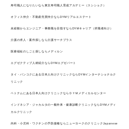
寿司職人になりたいなら東京寿司職人育成アカデミー（スシショク）
オフィス仲介・不動産売買仲介ならDYMリアルエステート
未経験からエンジニア・事務職を目指すならDYMキャリア（求職者向け）
介護の求人・案件探しなら介護サーチプラス
医療福祉のしごと探しならメディルン
エグゼクティブ人材紹介ならDYMエグゼパート
タイ・バンコクにある日本人向けクリニックならDYMインターナショナルク
リニック
ベトナムにある日本人向けクリニックならＤＹＭメディカルセンター
インドネシア・ジャカルタの一般外来・健康診断クリニックならDYMメディ
カルクリニック
内科・小児科・ワクチンの予防接種ならニューヨークのクリニックJapanese