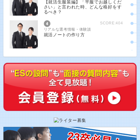
【就活生服装編】「平服でお越しくだ
さい」と言われた時、どんな格好をす
るべき？
SCORE:404
リアルな選考情報・体験談
就活ノートの作り方