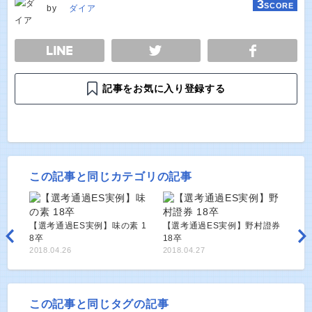
3
SCORE
by
ダイア
E
TWEET
SHARE
記事をお気に入り登録する
この記事と同じカテゴリの記事
【選考通過ES実例】味の素 1
【選考通過ES実例】野村證券
8卒
18卒
2018.04.26
2018.04.27
この記事と同じタグの記事