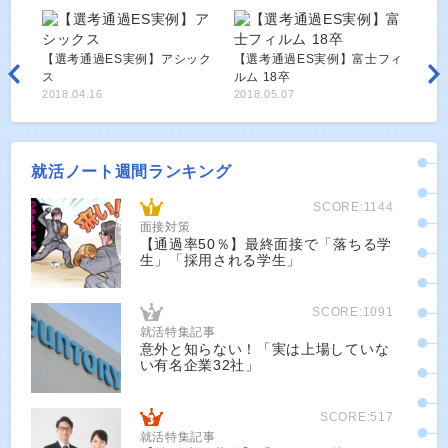
【選考通過ES実例】アシック
【選考通過ES実例】富士フィ
ス
ルム 18卒
2018.04.16
2018.05.07
就活ノート週間ランキング
SCORE:1144
面接対策
【通過率50％】最終面接で「落ちる学
生」「採用される学生」
SCORE:1091
就活特集記事
意外と知らない！「実は上場していな
い有名企業32社」
SCORE:517
就活特集記事