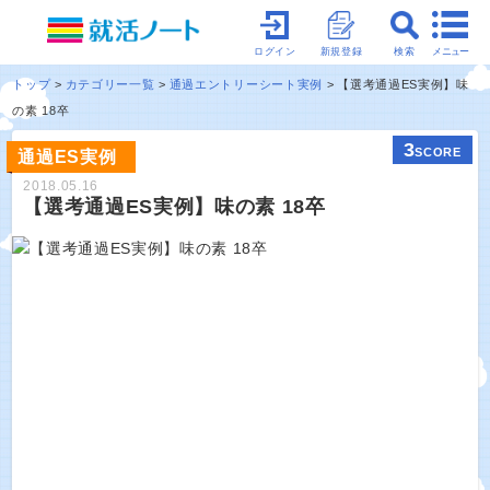
メニュー
ログイン
新規登録
検索
トップ
カテゴリー一覧
通過エントリーシート実例
【選考通過ES実例】味
の素 18卒
3
SCORE
通過ES実例
2018.05.16
【選考通過ES実例】味の素 18卒