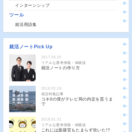
インターンシップ
ツール
就活用語集
就活ノートPick Up
2017.06.25
リアルな選考情報・体験談
就活ノートの作り方
2018.02.19
就活特集記事
コネ0の僕がテレビ局の内定を貰うま
で
2018.01.31
リアルな選考情報・体験談
これには面接官もたまらず吹いた!?