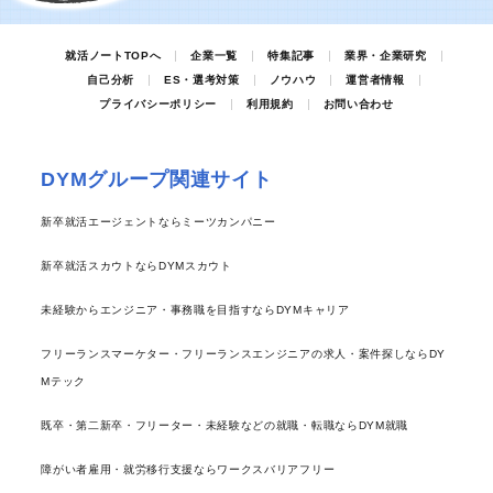
就活ノートTOPへ
企業一覧
特集記事
業界・企業研究
自己分析
ES・選考対策
ノウハウ
運営者情報
プライバシーポリシー
利用規約
お問い合わせ
DYMグループ関連サイト
新卒就活エージェントならミーツカンパニー
新卒就活スカウトならDYMスカウト
未経験からエンジニア・事務職を目指すならDYMキャリア
フリーランスマーケター・フリーランスエンジニアの求人・案件探しならDY
Mテック
既卒・第二新卒・フリーター・未経験などの就職・転職ならDYM就職
障がい者雇用・就労移行支援ならワークスバリアフリー