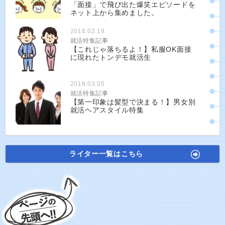
「面接」で飛び出た爆笑エピソードを
ネット上から集めました。
2018.02.19
就活特集記事
【これじゃ落ちるよ！】私服OK面接
に現れたトンデモ就活生
2018.03.05
就活特集記事
【第一印象は髪型で決まる！】男女別
就活ヘアスタイル特集
ライター一覧はこちら