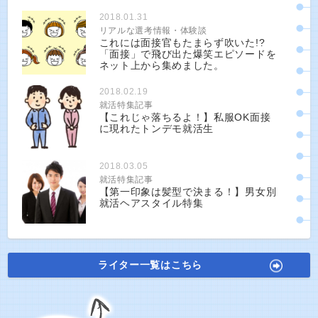
2018.01.31
リアルな選考情報・体験談
これには面接官もたまらず吹いた!?
「面接」で飛び出た爆笑エピソードを
ネット上から集めました。
2018.02.19
就活特集記事
【これじゃ落ちるよ！】私服OK面接
に現れたトンデモ就活生
2018.03.05
就活特集記事
【第一印象は髪型で決まる！】男女別
就活ヘアスタイル特集
ライター一覧はこちら