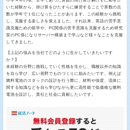
小学４年の頃、苦手であった算数の掛け算が解けずに恥をか
いた経験から、掛け算をひたすらに練習することで算数の点
数が学年で１位になったことがあります。この経験から挑戦
し、克服する楽しさを覚えました。それ以来、英語の苦手意
識克服ための留学や、PC関係の苦手意識を克服するため研究
室のPC係になりサーバー構築まで学ぶなど様々なことを克服
してきました。
【上記の強みを当社でどのように生かしていきたいです
か？】
未経験の分野に挑戦していく性格を生かし、職種以外の知識
を自ら学び、広い視野でものづくりに励みたいです。例えば
燃料電池のスタックの設計を行う際に、材料や強度、流体に
関する知識などを自ら学びながら更に高性能で低価格な燃料
電池を設計し、貴社と社会に貢献したいです。