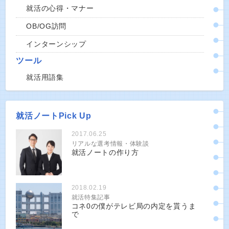
就活の心得・マナー
OB/OG訪問
インターンシップ
ツール
就活用語集
就活ノートPick Up
2017.06.25
リアルな選考情報・体験談
就活ノートの作り方
2018.02.19
就活特集記事
コネ0の僕がテレビ局の内定を貰うま
で