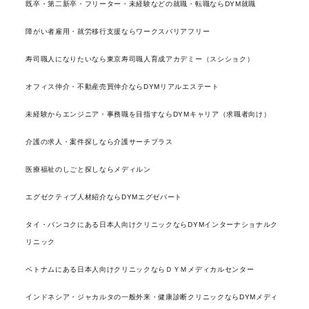
既卒・第二新卒・フリーター・未経験などの就職・転職ならDYM就職
障がい者雇用・就労移行支援ならワークスバリアフリー
寿司職人になりたいなら東京寿司職人育成アカデミー（スシショク）
オフィス仲介・不動産売買仲介ならDYMリアルエステート
未経験からエンジニア・事務職を目指すならDYMキャリア（求職者向け）
介護の求人・案件探しなら介護サーチプラス
医療福祉のしごと探しならメディルン
エグゼクティブ人材紹介ならDYMエグゼパート
タイ・バンコクにある日本人向けクリニックならDYMインターナショナルク
リニック
ベトナムにある日本人向けクリニックならＤＹＭメディカルセンター
インドネシア・ジャカルタの一般外来・健康診断クリニックならDYMメディ