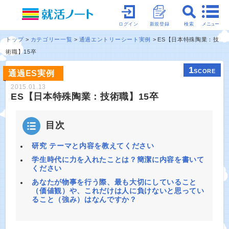
メニュー
ログイン
新規登録
検索
トップ
カテゴリー一覧
通過エントリーシート実例
ES【日本特殊陶業：技
術職】15卒
1
SCORE
通過ES実例
2015.01.13
ES【日本特殊陶業：技術職】15卒
目次
研究 テーマと内容を教えてください
学生時代に力を入れたことは？簡潔に内容を書いて
ください
あなたが物事を行う際、最も大切にしていること
（価値観）や、これだけは人に負けないと思ってい
ること（強み）はなんですか？