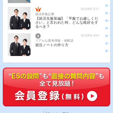
SCORE:517
就活特集記事
【就活生服装編】「平服でお越しくだ
さい」と言われた時、どんな格好をす
るべき？
SCORE:404
リアルな選考情報・体験談
就活ノートの作り方