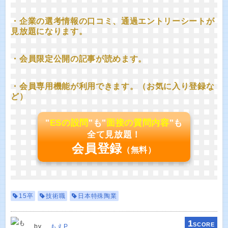
・企業の選考情報の口コミ、通過エントリーシートが
見放題になります。
・会員限定公開の記事が読めます。
・会員専用機能が利用できます。（お気に入り登録な
ど）
"
ESの設問
"も"
面接の質問内容
"も
全て見放題！
会員登録
（無料）
15卒
技術職
日本特殊陶業
1
SCORE
by
もえP