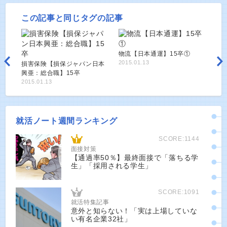
この記事と同じタグの記事
物流【日本通運】15卒①
2015.01.13
損害保険【損保ジャパン日本
興亜：総合職】15卒
2015.01.13
就活ノート週間ランキング
SCORE:1144
面接対策
【通過率50％】最終面接で「落ちる学
生」「採用される学生」
SCORE:1091
就活特集記事
意外と知らない！「実は上場していな
い有名企業32社」