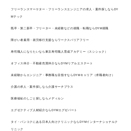
フリーランスマーケター・フリーランスエンジニアの求人・案件探しならDY
Mテック
既卒・第二新卒・フリーター・未経験などの就職・転職ならDYM就職
障がい者雇用・就労移行支援ならワークスバリアフリー
寿司職人になりたいなら東京寿司職人育成アカデミー（スシショク）
オフィス仲介・不動産売買仲介ならDYMリアルエステート
未経験からエンジニア・事務職を目指すならDYMキャリア（求職者向け）
介護の求人・案件探しなら介護サーチプラス
医療福祉のしごと探しならメディルン
エグゼクティブ人材紹介ならDYMエグゼパート
タイ・バンコクにある日本人向けクリニックならDYMインターナショナルク
リニック