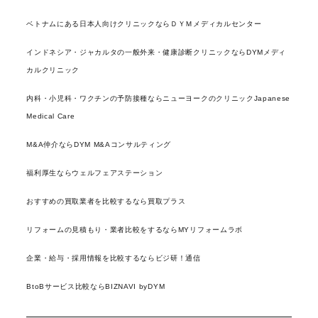
ベトナムにある日本人向けクリニックならＤＹＭメディカルセンター
インドネシア・ジャカルタの一般外来・健康診断クリニックならDYMメディ
カルクリニック
内科・小児科・ワクチンの予防接種ならニューヨークのクリニックJapanese
Medical Care
M&A仲介ならDYM M&Aコンサルティング
福利厚生ならウェルフェアステーション
おすすめの買取業者を比較するなら買取プラス
リフォームの見積もり・業者比較をするならMYリフォームラボ
企業・給与・採用情報を比較するならビジ研！通信
BtoBサービス比較ならBIZNAVI byDYM