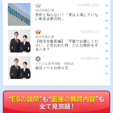
SCORE:1091
就活特集記事
意外と知らない！「実は上場していな
い有名企業32社」
SCORE:517
就活特集記事
【就活生服装編】「平服でお越しくだ
さい」と言われた時、どんな格好をす
るべき？
SCORE:404
リアルな選考情報・体験談
就活ノートの作り方