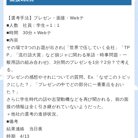
【選考手法】プレゼン・面接・Webテ
■人数 社員：学生＝1：1
■時間 30分＋Webテ
■内容
その場で3つのお題が出され(「世界で伍していく会社」「TP
P」「流行語大賞」など損ジャに関わる単語・時事問題・一
般用語の組み合わせ)、3分間のプレゼンを1分？2分？で考え
る。
プレゼンの感想やそれについての質問。Ex.「なぜこのトピッ
クにした？」「プレゼンの中でどの部分に一番重点をおい
た？」
さらに学生時代の話や志望動機などを再び聞かれる。前の面
接の情報は全く引き継がれていないようだった。
＋他社の選考の進捗状況。
■備考
結果連絡 当日夜
時期 4/13