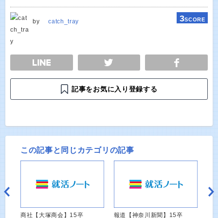
3
SCORE
by
catch_tray
E
TWEET
SHARE
記事をお気に入り登録する
この記事と同じカテゴリの記事
商社【大塚商会】15卒
報道【神奈川新聞】15卒