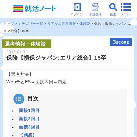
メニュー
ログイン
新規登録
検索
トップ
カテゴリー一覧
リアルな選考情報・体験談
保険【損保ジャパン:エ
リア総合】15卒
3
SCORE
選考情報・体験談
2015.01.31
保険【損保ジャパン:エリア総合】15卒
【選考方法】
WebテとES→面接３回→内定
目次
面接1回目
面接2回目
面接3回目
【感想】