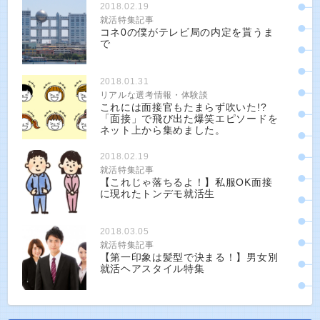
2018.02.19
就活特集記事
コネ0の僕がテレビ局の内定を貰うま
で
2018.01.31
リアルな選考情報・体験談
これには面接官もたまらず吹いた!?
「面接」で飛び出た爆笑エピソードを
ネット上から集めました。
2018.02.19
就活特集記事
【これじゃ落ちるよ！】私服OK面接
に現れたトンデモ就活生
2018.03.05
就活特集記事
【第一印象は髪型で決まる！】男女別
就活ヘアスタイル特集