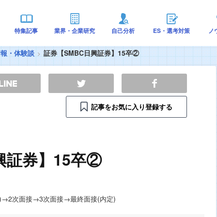
特集記事
業界・企業研究
自己分析
ES・選考対策
ノ
情報・体験談
証券【SMBC日興証券】15卒②
記事をお気に入り登録する
興証券】15卒②
除)→2次面接→3次面接→最終面接(内定)