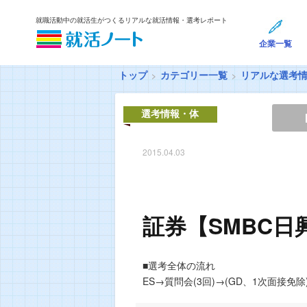
就職活動中の就活生がつくるリアルな就活情報・選考レポート
企業一覧
トップ
カテゴリー一覧
リアルな選考
選考情報・体
験談
2015.04.03
証券【SMBC日
■選考全体の流れ
ES→質問会(3回)→(GD、1次面接免