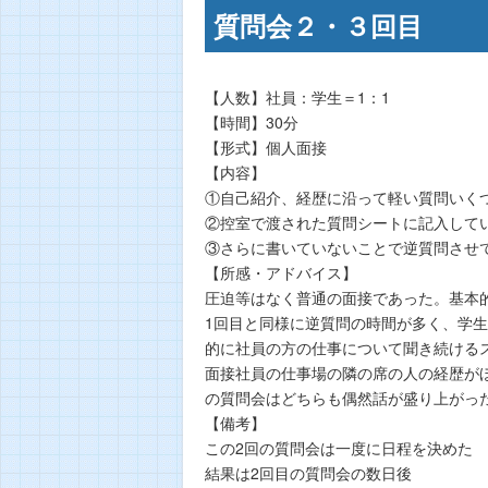
質問会２・３回目
【人数】社員：学生＝1：1
【時間】30分
【形式】個人面接
【内容】
①自己紹介、経歴に沿って軽い質問いくつ
②控室で渡された質問シートに記入して
③さらに書いていないことで逆質問させ
【所感・アドバイス】
圧迫等はなく普通の面接であった。基本
1回目と同様に逆質問の時間が多く、学
的に社員の方の仕事について聞き続ける
面接社員の仕事場の隣の席の人の経歴が
の質問会はどちらも偶然話が盛り上がっ
【備考】
この2回の質問会は一度に日程を決めた
結果は2回目の質問会の数日後