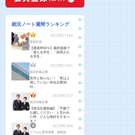
就活ノート週間ランキング
SCORE:1144
面接対策
【通過率50％】最終面接で
「落ちる学生」「採用され
る学生」
SCORE:1091
就活特集記事
意外と知らない！「実は上
場していない有名企業32
社」
SCORE:517
就活特集記事
【就活生服装編】「平服で
お越しください」と言われ
た時、どんな格好をするべ
き？
SCORE:404
リアルな選考情報・体験談