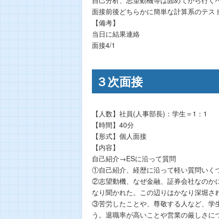
面接前後どちらかに簡単な計算系のテス
【備考】
当日に結果連絡
面接4/1
３次面接
【人数】社員(人事部長)：学生＝1：1
【時間】40分
【形式】個人面接
【内容】
自己紹介→ESに沿って質問
①自己紹介、経歴に沿って軽い質問いくつ
②志望動機、なぜ金融、証券会社なのか
なり聞かれた。この辺りはかなり深堀さ
③苦労したことや、尊敬する人など、学
う。退職率が高いことや営業の厳しさに