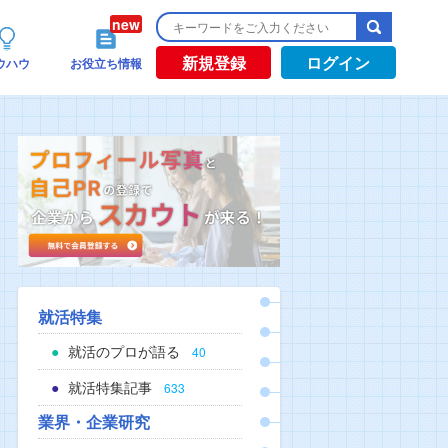
新規登録
ログイン
ウハウ
お役立ち情報
就活特集
就活のプロが語る
40
就活特集記事
633
業界・企業研究