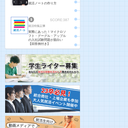
就活ノートの作り方
SCORE:387
就活特集記事
実際にあった！マイクロソ
フト・グーグル・アップル
の入社試験問題が面白い
【回答例付き】