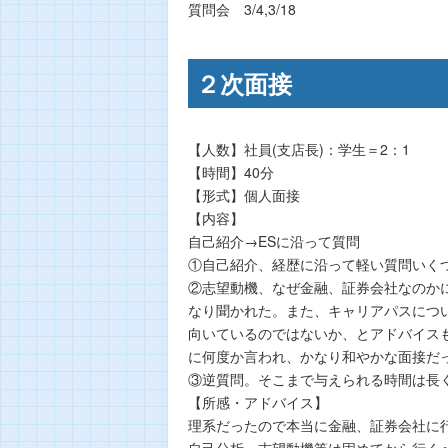
質問会 3/4,3/18
２次面接
【人数】社員(支店長)：学生＝2：1
【時間】40分
【形式】個人面接
【内容】
自己紹介→ESに沿って質問
①自己紹介、経歴に沿って軽い質問いくつ
②志望動機、なぜ金融、証券会社なのか
なり聞かれた。また、キャリアパスについ
向いているのではないか、とアドバイス
に何度か言われ、かなり和やかな面接だ
③逆質問。そこまで与えられる時間は長
【所感・アドバイス】
理系だったので本当に金融、証券会社に
自己分析、志望動機等は固めてから行く