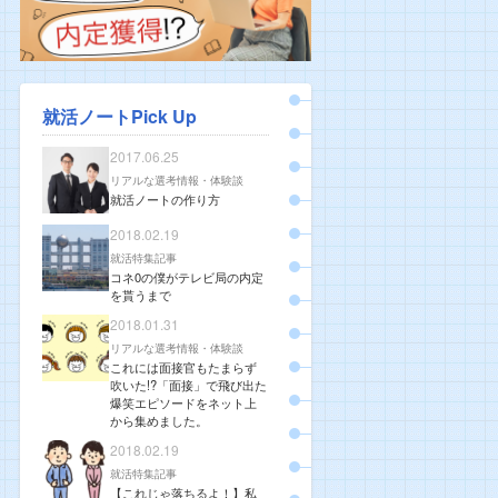
就活ノートPick Up
2017.06.25
リアルな選考情報・体験談
就活ノートの作り方
2018.02.19
就活特集記事
コネ0の僕がテレビ局の内定
を貰うまで
2018.01.31
リアルな選考情報・体験談
これには面接官もたまらず
吹いた!?「面接」で飛び出た
爆笑エピソードをネット上
から集めました。
2018.02.19
就活特集記事
【これじゃ落ちるよ！】私