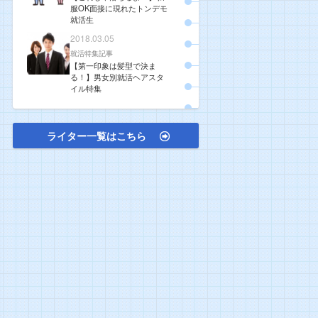
服OK面接に現れたトンデモ
就活生
2018.03.05
就活特集記事
【第一印象は髪型で決ま
る！】男女別就活ヘアスタ
イル特集
ライター一覧はこちら