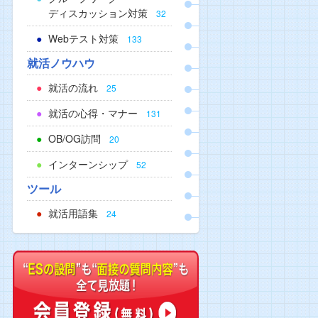
ディスカッション対策
32
Webテスト対策
133
就活ノウハウ
就活の流れ
25
就活の心得・マナー
131
OB/OG訪問
20
インターンシップ
52
ツール
就活用語集
24