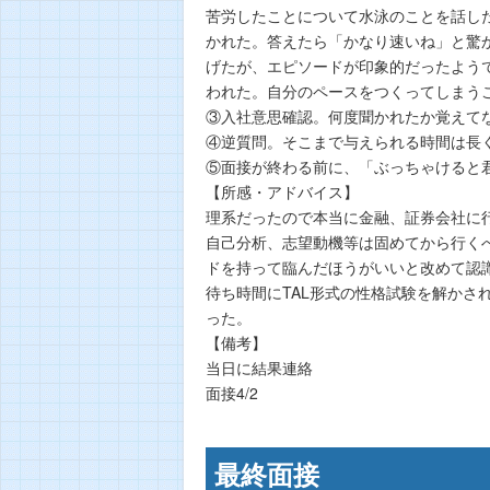
苦労したことについて水泳のことを話し
かれた。答えたら「かなり速いね」と驚
げたが、エピソードが印象的だったよう
われた。自分のペースをつくってしまう
③入社意思確認。何度聞かれたか覚えて
④逆質問。そこまで与えられる時間は長
⑤面接が終わる前に、「ぶっちゃけると
【所感・アドバイス】
理系だったので本当に金融、証券会社に
自己分析、志望動機等は固めてから行く
ドを持って臨んだほうがいいと改めて認
待ち時間にTAL形式の性格試験を解かさ
った。
【備考】
当日に結果連絡
面接4/2
最終面接