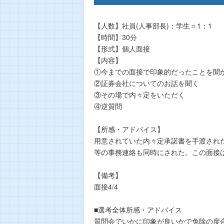
【人数】社員(人事部長)：学生＝1：1
【時間】30分
【形式】個人面接
【内容】
①今までの面接で印象的だったことを聞
②証券会社についてのお話を聞く
③その場で内々定をいただく
④逆質問
【所感・アドバイス】
用意されていた内々定承諾書を手渡され
等の事務連絡も同時にされた。この面接
【備考】
面接4/4
■選考全体所感・アドバイス
質問会でいかに印象が良いかで免除の度