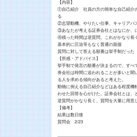
【内容】
①自己紹介 社員の方の簡単な自己紹介
る
②志望動機、やりたい仕事、キャリアパ
③あなたが考える証券会社とはなにか、
④残った時間は逆質問。これがかなり長
基本的に圧迫等もなく普通の面接
質問に対して答える順番は挙手制だった
【所感・アドバイス】
挙手制で発言の順番が決まるので、すべ
券会社は時間に追われることが多いと聞
る人を求める傾向があると考えた。
動物に例える自己紹介などはある程度機
わせた回答を心がけた。証券会社とは、
逆質問がかなり長く、質問を大量に用意
【備考】
結果は数日後
質問会 2/23