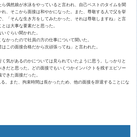
たら偶然娘が水泳をやっていると言われ、自己ベストのタイムを聞
かれ、そこから面接は和やかになった。また、尊敬する人で父を挙
で、「そんな生き方をしてみたかった、それは尊敬しますね」と言
ことは大事な要素だと思った。
ないぐらい聞かれた。
くなかったので社員の方の仕事について聞いた。
君はこの面接合格だから次頑張ってね」と言われた。
行く気があるのかについては見られていたように思う。しっかりと
べきだと思った。どの面接でもいくつかインパクトを残すエピソー
識できた面接だった。
れる。また、拘束時間は長かったため、他の面接を辞退することにな