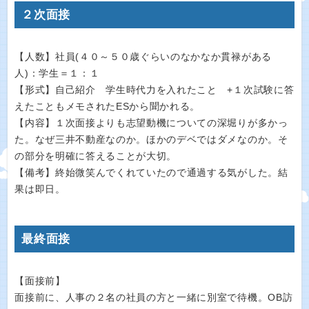
２次面接
【人数】社員(４０～５０歳ぐらいのなかなか貫禄がある
人)：学生＝１：１
【形式】自己紹介 学生時代力を入れたこと +１次試験に答
えたこともメモされたESから聞かれる。
【内容】１次面接よりも志望動機についての深堀りが多かっ
た。なぜ三井不動産なのか。ほかのデベではダメなのか。そ
の部分を明確に答えることが大切。
【備考】終始微笑んでくれていたので通過する気がした。結
果は即日。
最終面接
【面接前】
面接前に、人事の２名の社員の方と一緒に別室で待機。OB訪