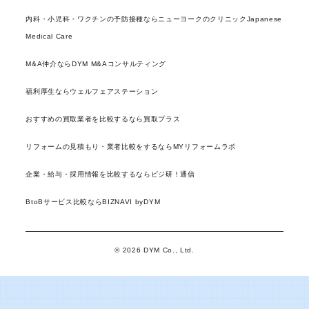
内科・小児科・ワクチンの予防接種ならニューヨークのクリニックJapanese
Medical Care
M&A仲介ならDYM M&Aコンサルティング
福利厚生ならウェルフェアステーション
おすすめの買取業者を比較するなら買取プラス
リフォームの見積もり・業者比較をするならMYリフォームラボ
企業・給与・採用情報を比較するならビジ研！通信
BtoBサービス比較ならBIZNAVI byDYM
© 2026 DYM Co., Ltd.