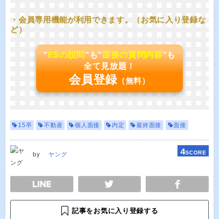
・会員専用機能が利用できます。（お気に入り登録な
ど）
"
ESの設問
"も"
面接の質問内容
"も
全て見放題！
会員登録
（無料）
15卒
不動産
個人面接
内定
最終面接
面接
4
SCORE
by
ヤング
E
TWEET
SHARE
記事をお気に入り登録する