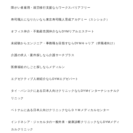
障がい者雇用・就労移行支援ならワークスバリアフリー
寿司職人になりたいなら東京寿司職人育成アカデミー（スシショク）
オフィス仲介・不動産売買仲介ならDYMリアルエステート
未経験からエンジニア・事務職を目指すならDYMキャリア（求職者向け）
介護の求人・案件探しなら介護サーチプラス
医療福祉のしごと探しならメディルン
エグゼクティブ人材紹介ならDYMエグゼパート
タイ・バンコクにある日本人向けクリニックならDYMインターナショナルク
リニック
ベトナムにある日本人向けクリニックならＤＹＭメディカルセンター
インドネシア・ジャカルタの一般外来・健康診断クリニックならDYMメディ
カルクリニック