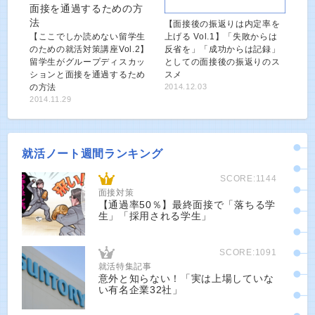
【面接後の振返りは内定率を
【ここでしか読めない留学生
上げる Vol.1】「失敗からは
のための就活対策講座Vol.2】
反省を」「成功からは記録」
留学生がグループディスカッ
としての面接後の振返りのス
ションと面接を通過するため
スメ
の方法
2014.12.03
2014.11.29
就活ノート週間ランキング
SCORE:1144
面接対策
【通過率50％】最終面接で「落ちる学
生」「採用される学生」
SCORE:1091
就活特集記事
意外と知らない！「実は上場していな
い有名企業32社」