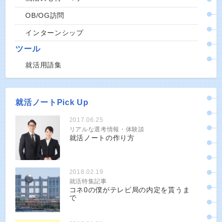
OB/OG訪問
インターンシップ
ツール
就活用語集
就活ノートPick Up
2017.06.25
リアルな選考情報・体験談
就活ノートの作り方
2018.02.19
就活特集記事
コネ0の僕がテレビ局の内定を貰うま
で