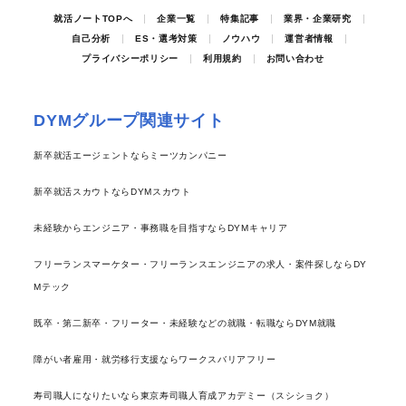
就活ノートTOPへ
企業一覧
特集記事
業界・企業研究
自己分析
ES・選考対策
ノウハウ
運営者情報
プライバシーポリシー
利用規約
お問い合わせ
DYMグループ関連サイト
新卒就活エージェントならミーツカンパニー
新卒就活スカウトならDYMスカウト
未経験からエンジニア・事務職を目指すならDYMキャリア
フリーランスマーケター・フリーランスエンジニアの求人・案件探しならDY
Mテック
既卒・第二新卒・フリーター・未経験などの就職・転職ならDYM就職
障がい者雇用・就労移行支援ならワークスバリアフリー
寿司職人になりたいなら東京寿司職人育成アカデミー（スシショク）