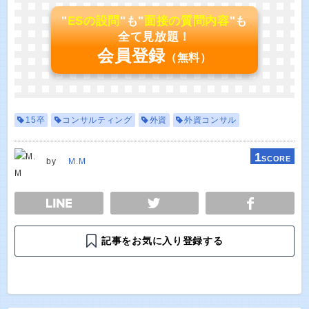
"
ESの設問
"も"
面接の質問内容
"も
全て見放題！
会員登録
（無料）
15卒
コンサルティング
外資
外資コンサル
1
SCORE
by
M.M
E
TWEET
SHARE
記事をお気に入り登録する