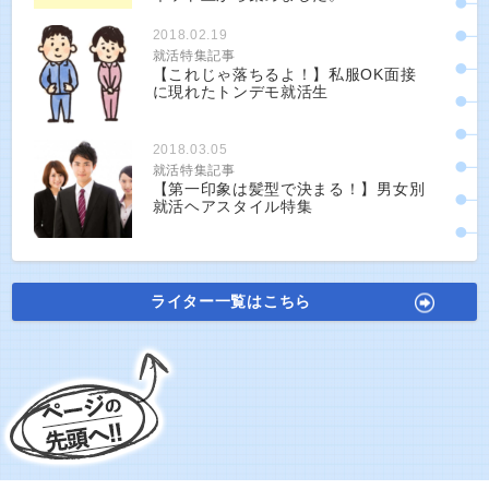
2018.02.19
就活特集記事
【これじゃ落ちるよ！】私服OK面接
に現れたトンデモ就活生
2018.03.05
就活特集記事
【第一印象は髪型で決まる！】男女別
就活ヘアスタイル特集
ライター一覧はこちら