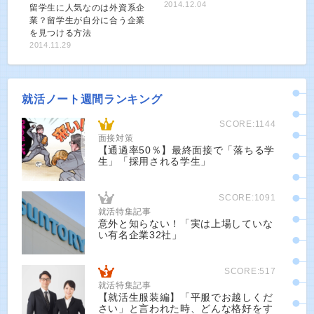
2014.12.04
留学生に人気なのは外資系企
業？留学生が自分に合う企業
を見つける方法
2014.11.29
就活ノート週間ランキング
SCORE:1144
面接対策
【通過率50％】最終面接で「落ちる学
生」「採用される学生」
SCORE:1091
就活特集記事
意外と知らない！「実は上場していな
い有名企業32社」
SCORE:517
就活特集記事
【就活生服装編】「平服でお越しくだ
さい」と言われた時、どんな格好をす