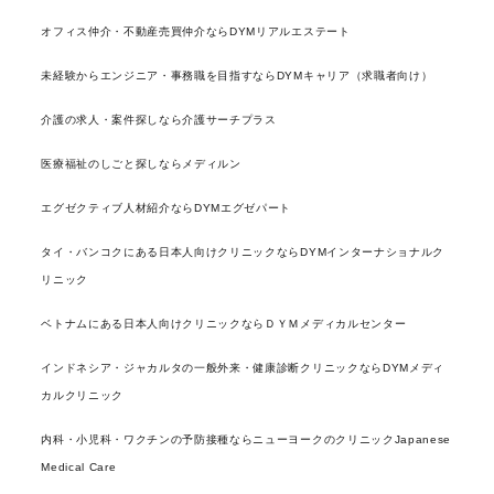
オフィス仲介・不動産売買仲介ならDYMリアルエステート
未経験からエンジニア・事務職を目指すならDYMキャリア（求職者向け）
介護の求人・案件探しなら介護サーチプラス
医療福祉のしごと探しならメディルン
エグゼクティブ人材紹介ならDYMエグゼパート
タイ・バンコクにある日本人向けクリニックならDYMインターナショナルク
リニック
ベトナムにある日本人向けクリニックならＤＹＭメディカルセンター
インドネシア・ジャカルタの一般外来・健康診断クリニックならDYMメディ
カルクリニック
内科・小児科・ワクチンの予防接種ならニューヨークのクリニックJapanese
Medical Care