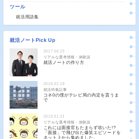
ツール
就活用語集
就活ノートPick Up
2017.06.25
リアルな選考情報・体験談
就活ノートの作り方
2018.02.19
就活特集記事
コネ0の僕がテレビ局の内定を貰うま
で
2018.01.31
リアルな選考情報・体験談
これには面接官もたまらず吹いた!?
「面接」で飛び出た爆笑エピソードを
ネット上から集めました。