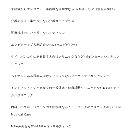
未経験からエンジニア・事務職を目指すならDYMキャリア（求職者向け）
介護の求人・案件探しなら介護サーチプラス
医療福祉のしごと探しならメディルン
エグゼクティブ人材紹介ならDYMエグゼパート
タイ・バンコクにある日本人向けクリニックならDYMインターナショナルク
リニック
ベトナムにある日本人向けクリニックならＤＹＭメディカルセンター
インドネシア・ジャカルタの一般外来・健康診断クリニックならDYMメディ
カルクリニック
内科・小児科・ワクチンの予防接種ならニューヨークのクリニックJapanese
Medical Care
M&A仲介ならDYM M&Aコンサルティング