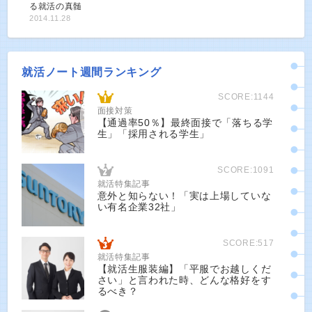
る就活の真髄
2014.11.28
就活ノート週間ランキング
SCORE:1144
面接対策
【通過率50％】最終面接で「落ちる学
生」「採用される学生」
SCORE:1091
就活特集記事
意外と知らない！「実は上場していな
い有名企業32社」
SCORE:517
就活特集記事
【就活生服装編】「平服でお越しくだ
さい」と言われた時、どんな格好をす
るべき？