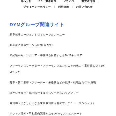
自己分析
ES・選考対策
ノウハウ
運営者情報
プライバシーポリシー
利用規約
お問い合わせ
DYMグループ関連サイト
新卒就活エージェントならミーツカンパニー
新卒就活スカウトならDYMスカウト
未経験からエンジニア・事務職を目指すならDYMキャリア
フリーランスマーケター・フリーランスエンジニアの求人・案件探しならDY
Mテック
既卒・第二新卒・フリーター・未経験などの就職・転職ならDYM就職
障がい者雇用・就労移行支援ならワークスバリアフリー
寿司職人になりたいなら東京寿司職人育成アカデミー（スシショク）
オフィス仲介・不動産売買仲介ならDYMリアルエステート