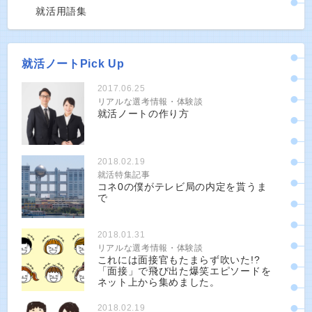
就活用語集
就活ノートPick Up
2017.06.25
リアルな選考情報・体験談
就活ノートの作り方
2018.02.19
就活特集記事
コネ0の僕がテレビ局の内定を貰うま
で
2018.01.31
リアルな選考情報・体験談
これには面接官もたまらず吹いた!?
「面接」で飛び出た爆笑エピソードを
ネット上から集めました。
2018.02.19