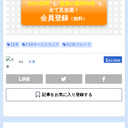
"
ESの設問
"も"
面接の質問内容
"も
全て見放題！
会員登録
（無料）
15卒
CSKサービスウェア
SCSKグループ
1
SCORE
by
大東
E
TWEET
SHARE
記事をお気に入り登録する