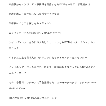
未経験からエンジニア・事務職を目指すならDYMキャリア（求職者向け）
介護の求人・案件探しなら介護サーチプラス
医療福祉のしごと探しならメディルン
エグゼクティブ人材紹介ならDYMエグゼパート
タイ・バンコクにある日本人向けクリニックならDYMインターナショナルク
リニック
ベトナムにある日本人向けクリニックならＤＹＭメディカルセンター
インドネシア・ジャカルタの一般外来・健康診断クリニックならDYMメディ
カルクリニック
内科・小児科・ワクチンの予防接種ならニューヨークのクリニックJapanese
Medical Care
M&A仲介ならDYM M&Aコンサルティング