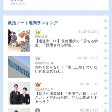
2014.12.04
就活ノート週間ランキング
SCORE:1144
面接対策
【通過率50％】最終面接で「落ちる学
生」「採用される学生」
SCORE:1091
就活特集記事
意外と知らない！「実は上場していな
い有名企業32社」
SCORE:517
就活特集記事
【就活生服装編】「平服でお越しくだ
さい」と言われた時、どんな格好をす
るべき？
SCORE:404