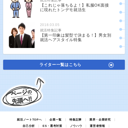
就活特集記事
【これじゃ落ちるよ！】私服OK面接
に現れたトンデモ就活生
2018.03.05
就活特集記事
【第一印象は髪型で決まる！】男女別
就活ヘアスタイル特集
ライター一覧はこちら
就活ノートTOPへ
企業一覧
特集記事
業界・企業研究
自己分析
ES・選考対策
ノウハウ
運営者情報