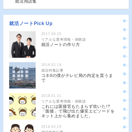
就活用語集
就活ノートPick Up
2017.06.25
リアルな選考情報・体験談
就活ノートの作り方
2018.02.19
就活特集記事
コネ0の僕がテレビ局の内定を貰うま
で
2018.01.31
リアルな選考情報・体験談
これには面接官もたまらず吹いた!?
「面接」で飛び出た爆笑エピソードを
ネット上から集めました。
2018.02.19