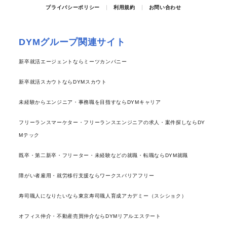
プライバシーポリシー
利用規約
お問い合わせ
DYMグループ関連サイト
新卒就活エージェントならミーツカンパニー
新卒就活スカウトならDYMスカウト
未経験からエンジニア・事務職を目指すならDYMキャリア
フリーランスマーケター・フリーランスエンジニアの求人・案件探しならDY
Mテック
既卒・第二新卒・フリーター・未経験などの就職・転職ならDYM就職
障がい者雇用・就労移行支援ならワークスバリアフリー
寿司職人になりたいなら東京寿司職人育成アカデミー（スシショク）
オフィス仲介・不動産売買仲介ならDYMリアルエステート