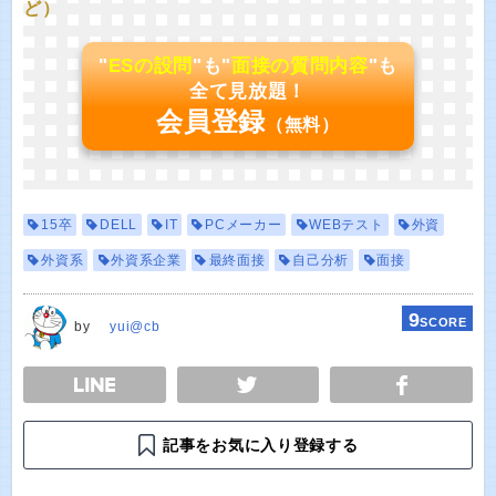
ど）
"
ESの設問
"も"
面接の質問内容
"も
全て見放題！
会員登録
（無料）
15卒
DELL
IT
PCメーカー
WEBテスト
外資
外資系
外資系企業
最終面接
自己分析
面接
9
SCORE
by
yui@cb
E
TWEET
SHARE
記事をお気に入り登録する