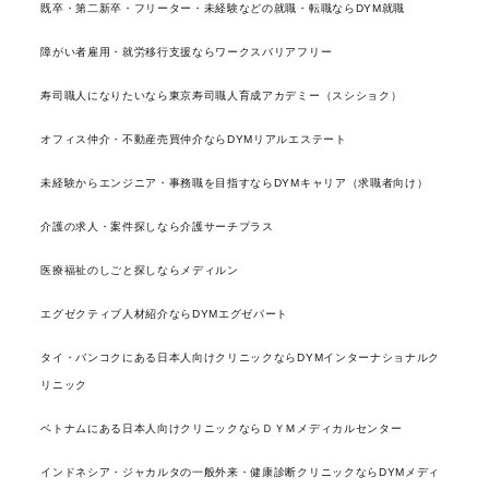
既卒・第二新卒・フリーター・未経験などの就職・転職ならDYM就職
障がい者雇用・就労移行支援ならワークスバリアフリー
寿司職人になりたいなら東京寿司職人育成アカデミー（スシショク）
オフィス仲介・不動産売買仲介ならDYMリアルエステート
未経験からエンジニア・事務職を目指すならDYMキャリア（求職者向け）
介護の求人・案件探しなら介護サーチプラス
医療福祉のしごと探しならメディルン
エグゼクティブ人材紹介ならDYMエグゼパート
タイ・バンコクにある日本人向けクリニックならDYMインターナショナルク
リニック
ベトナムにある日本人向けクリニックならＤＹＭメディカルセンター
インドネシア・ジャカルタの一般外来・健康診断クリニックならDYMメディ