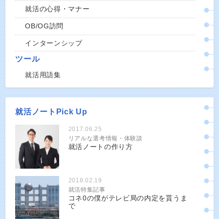
就活の心得・マナー
OB/OG訪問
インターンシップ
ツール
就活用語集
就活ノートPick Up
2017.06.25
リアルな選考情報・体験談
就活ノートの作り方
2018.02.19
就活特集記事
コネ0の僕がテレビ局の内定を貰うま
で