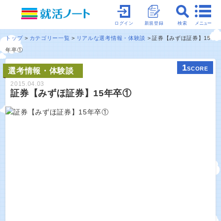
メニュー
ログイン
新規登録
検索
トップ
カテゴリー一覧
リアルな選考情報・体験談
証券【みずほ証券】15
年卒①
1
SCORE
選考情報・体験談
2015.04.03
証券【みずほ証券】15年卒①