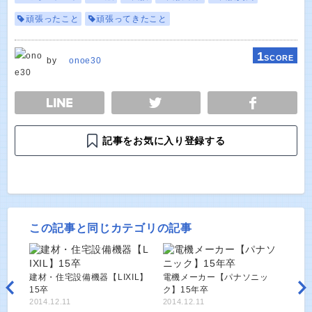
頑張ったこと
頑張ってきたこと
1
SCORE
by
onoe30
E
TWEET
SHARE
記事をお気に入り登録する
この記事と同じカテゴリの記事
建材・住宅設備機器【LIXIL】
電機メーカー【パナソニッ
15卒
ク】15年卒
2014.12.11
2014.12.11