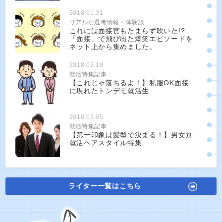
2018.01.31
リアルな選考情報・体験談
これには面接官もたまらず吹いた!?
「面接」で飛び出た爆笑エピソードを
ネット上から集めました。
2018.02.19
就活特集記事
【これじゃ落ちるよ！】私服OK面接
に現れたトンデモ就活生
2018.03.05
就活特集記事
【第一印象は髪型で決まる！】男女別
就活ヘアスタイル特集
ライター一覧はこちら