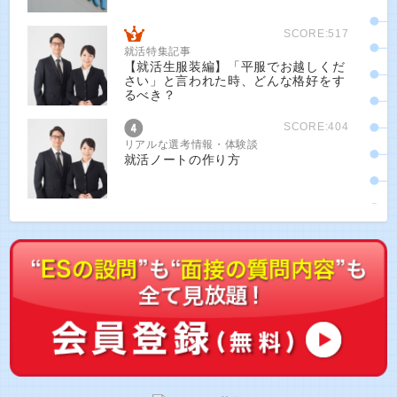
SCORE:517
就活特集記事
【就活生服装編】「平服でお越しくだ
さい」と言われた時、どんな格好をす
るべき？
SCORE:404
リアルな選考情報・体験談
就活ノートの作り方