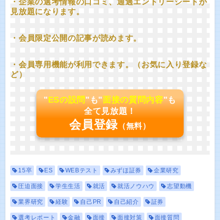
・企業の選考情報の口コミ、通過エントリーシートが
見放題になります。
・会員限定公開の記事が読めます。
・会員専用機能が利用できます。（お気に入り登録な
ど）
"
ESの設問
"も"
面接の質問内容
"も
全て見放題！
会員登録
（無料）
15卒
ES
WEBテスト
みずほ証券
企業研究
圧迫面接
学生生活
就活
就活ノウハウ
志望動機
業界研究
経験
自己PR
自己紹介
証券
選考レポート
金融
面接
面接対策
面接質問