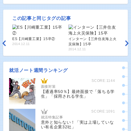
この記事と同じタグの記事
ES【川崎重工業】15卒②
インターン【三井住友海上火
2014.12.11
災保険】15卒
2014.12.11
就活ノート週間ランキング
SCORE:1144
面接対策
【通過率50％】最終面接で「落ちる学
生」「採用される学生」
SCORE:1091
就活特集記事
意外と知らない！「実は上場していな
い有名企業32社」