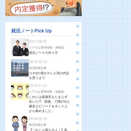
就活ノートPick Up
2017.06.25
リアルな選考情報・体験談
就活ノートの作り方
2018.02.19
就活特集記事
コネ0の僕がテレビ局の内定
を貰うまで
2018.01.31
リアルな選考情報・体験談
これには面接官もたまらず
吹いた!?「面接」で飛び出た
爆笑エピソードをネット上
から集めました。
2018.02.19
就活特集記事
【これじゃ落ちるよ！】私