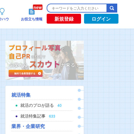
新規登録
ログイン
ウハウ
お役立ち情報
就活特集
就活のプロが語る
40
就活特集記事
633
業界・企業研究