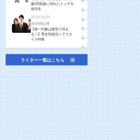
服OK面接に現れたトンデモ
就活生
2018.03.05
就活特集記事
【第一印象は髪型で決ま
る！】男女別就活ヘアスタ
イル特集
ライター一覧はこちら