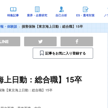
特集記事
業界・企業研究
自己分析
ES・選考対策
ノ
情報・体験談
損害保険【東京海上日動：総合職】15卒
記事をお気に入り登録する
海上日動：総合職】15卒
→四次面接→最終面接→内定