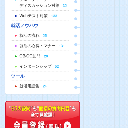
ディスカッション対策
32
Webテスト対策
133
就活ノウハウ
就活の流れ
25
就活の心得・マナー
131
OB/OG訪問
20
インターンシップ
52
ツール
就活用語集
24