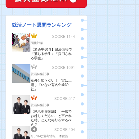
就活ノート週間ランキング
SCORE:1144
面接対策
【通過率50％】最終面接で
「落ちる学生」「採用され
る学生」
SCORE:1091
就活特集記事
意外と知らない！「実は上
場していない有名企業32
社」
SCORE:517
就活特集記事
【就活生服装編】「平服で
お越しください」と言われ
た時、どんな格好をするべ
き？
SCORE:404
リアルな選考情報・体験談