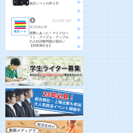
就活ノートの作り方
SCORE:387
就活特集記事
実際にあった！マイクロソ
フト・グーグル・アップル
の入社試験問題が面白い
【回答例付き】