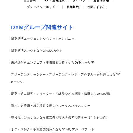
自己分析
ES・選考対策
ノウハウ
運営者情報
プライバシーポリシー
利用規約
お問い合わせ
DYMグループ関連サイト
新卒就活エージェントならミーツカンパニー
新卒就活スカウトならDYMスカウト
未経験からエンジニア・事務職を目指すならDYMキャリア
フリーランスマーケター・フリーランスエンジニアの求人・案件探しならDY
Mテック
既卒・第二新卒・フリーター・未経験などの就職・転職ならDYM就職
障がい者雇用・就労移行支援ならワークスバリアフリー
寿司職人になりたいなら東京寿司職人育成アカデミー（スシショク）
オフィス仲介・不動産売買仲介ならDYMリアルエステート