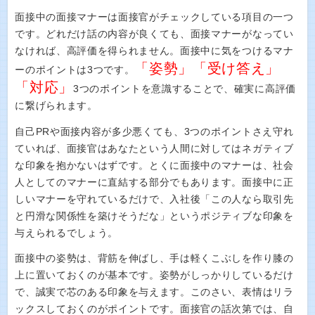
面接中の面接マナーは面接官がチェックしている項目の一つ
です。どれだけ話の内容が良くても、面接マナーがなってい
なければ、高評価を得られません。面接中に気をつけるマナ
「姿勢」「受け答え」
ーのポイントは3つです。
「対応」
3つのポイントを意識することで、確実に高評価
に繋げられます。
自己PRや面接内容が多少悪くても、3つのポイントさえ守れ
ていれば、面接官はあなたという人間に対してはネガティブ
な印象を抱かないはずです。とくに面接中のマナーは、社会
人としてのマナーに直結する部分でもあります。面接中に正
しいマナーを守れているだけで、入社後「この人なら取引先
と円滑な関係性を築けそうだな」というポジティブな印象を
与えられるでしょう。
面接中の姿勢は、背筋を伸ばし、手は軽くこぶしを作り膝の
上に置いておくのが基本です。姿勢がしっかりしているだけ
で、誠実で芯のある印象を与えます。このさい、表情はリラ
ックスしておくのがポイントです。面接官の話次第では、自