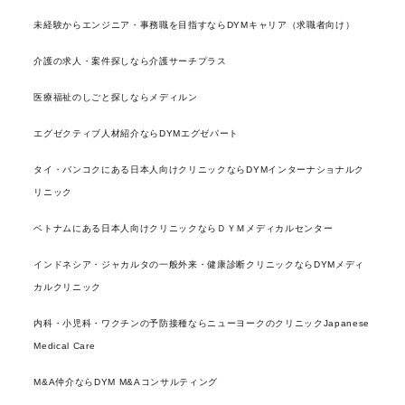
未経験からエンジニア・事務職を目指すならDYMキャリア（求職者向け）
介護の求人・案件探しなら介護サーチプラス
医療福祉のしごと探しならメディルン
エグゼクティブ人材紹介ならDYMエグゼパート
タイ・バンコクにある日本人向けクリニックならDYMインターナショナルク
リニック
ベトナムにある日本人向けクリニックならＤＹＭメディカルセンター
インドネシア・ジャカルタの一般外来・健康診断クリニックならDYMメディ
カルクリニック
内科・小児科・ワクチンの予防接種ならニューヨークのクリニックJapanese
Medical Care
M&A仲介ならDYM M&Aコンサルティング