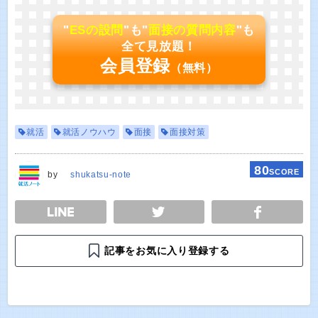
"
ESの設問
"も"
面接の質問内容
"も
全て見放題！
会員登録
（無料）
就活
就活ノウハウ
面接
面接対策
80
SCORE
by
shukatsu-note
E
TWEET
SHARE
記事をお気に入り登録する