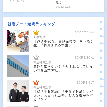
2018.03.14
意点
2021.02.26
就活ノート週間ランキング
SCORE:1144
面接対策
【通過率50％】最終面接で「落ちる学
生」「採用される学生」
SCORE:1091
就活特集記事
意外と知らない！「実は上場していな
い有名企業32社」
SCORE:517
就活特集記事
【就活生服装編】「平服でお越しくだ
さい」と言われた時、どんな格好をす
るべき？