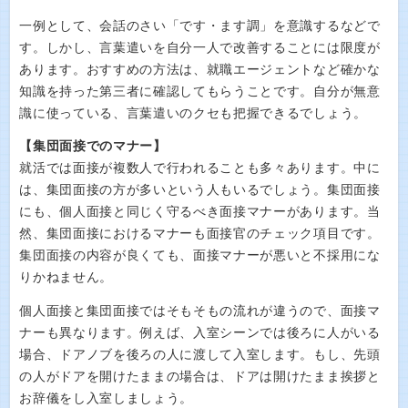
一例として、会話のさい「です・ます調」を意識するなどで
す。しかし、言葉遣いを自分一人で改善することには限度が
あります。おすすめの方法は、就職エージェントなど確かな
知識を持った第三者に確認してもらうことです。自分が無意
識に使っている、言葉遣いのクセも把握できるでしょう。
【集団面接でのマナー】
就活では面接が複数人で行われることも多々あります。中に
は、集団面接の方が多いという人もいるでしょう。集団面接
にも、個人面接と同じく守るべき面接マナーがあります。当
然、集団面接におけるマナーも面接官のチェック項目です。
集団面接の内容が良くても、面接マナーが悪いと不採用にな
りかねません。
個人面接と集団面接ではそもそもの流れが違うので、面接マ
ナーも異なります。例えば、入室シーンでは後ろに人がいる
場合、ドアノブを後ろの人に渡して入室します。もし、先頭
の人がドアを開けたままの場合は、ドアは開けたまま挨拶と
お辞儀をし入室しましょう。