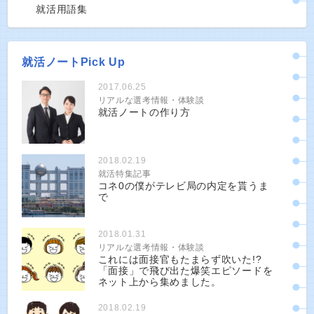
就活用語集
就活ノートPick Up
2017.06.25
リアルな選考情報・体験談
就活ノートの作り方
2018.02.19
就活特集記事
コネ0の僕がテレビ局の内定を貰うま
で
2018.01.31
リアルな選考情報・体験談
これには面接官もたまらず吹いた!?
「面接」で飛び出た爆笑エピソードを
ネット上から集めました。
2018.02.19