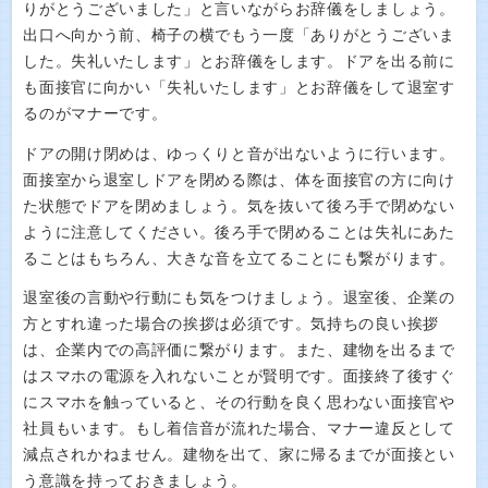
りがとうございました」と言いながらお辞儀をしましょう。
出口へ向かう前、椅子の横でもう一度「ありがとうございま
した。失礼いたします」とお辞儀をします。ドアを出る前に
も面接官に向かい「失礼いたします」とお辞儀をして退室す
るのがマナーです。
ドアの開け閉めは、ゆっくりと音が出ないように行います。
面接室から退室しドアを閉める際は、体を面接官の方に向け
た状態でドアを閉めましょう。気を抜いて後ろ手で閉めない
ように注意してください。後ろ手で閉めることは失礼にあた
ることはもちろん、大きな音を立てることにも繋がります。
退室後の言動や行動にも気をつけましょう。退室後、企業の
方とすれ違った場合の挨拶は必須です。気持ちの良い挨拶
は、企業内での高評価に繋がります。また、建物を出るまで
はスマホの電源を入れないことが賢明です。面接終了後すぐ
にスマホを触っていると、その行動を良く思わない面接官や
社員もいます。もし着信音が流れた場合、マナー違反として
減点されかねません。建物を出て、家に帰るまでが面接とい
う意識を持っておきましょう。