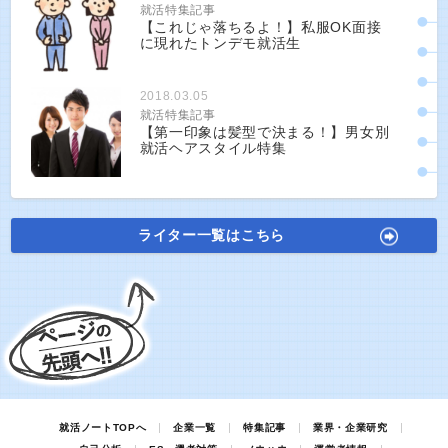
就活特集記事
【これじゃ落ちるよ！】私服OK面接
に現れたトンデモ就活生
2018.03.05
就活特集記事
【第一印象は髪型で決まる！】男女別
就活ヘアスタイル特集
ライター一覧はこちら
就活ノートTOPへ
企業一覧
特集記事
業界・企業研究