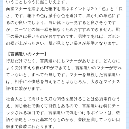
いうこともゆうに起こりえます。
面接マナーを踏まえた靴下を選ぶポイントは2つ「色」と「長
さ」です。靴下の色は派手な色を避けて、黒か紺の単色にす
るのが良いでしょう。白い靴下も一見すると良さそうです
が、スーツとの統一感を損なうためおすすめできません。靴
下の長さは長いものがおすすめです。男性であれば、ズボン
の裾が上がったさい、肌が見えない長さが基準となります。
【言葉遣いのマナー】
行動だけでなく、言葉遣いにもマナーがあります。どんなに
よく受け答えや自己PRができても、言葉遣いのマナーが守れ
ていないと、すべて台無しです。マナーを無視した言葉遣い
は、相手に不快感を与えることはもちろん、大きなマイナス
評価に繋がります。
社会人として周りと良好な関係を築けることは必須条件なう
え、同じ会社で働く可能性もあるので、言葉遣いは特にチェ
ックされる項目です。言葉遣いで気をつけるポイントは、敬
語や語尾といった基本的なものから、普段意識していない口
癖まで多岐にわたります。