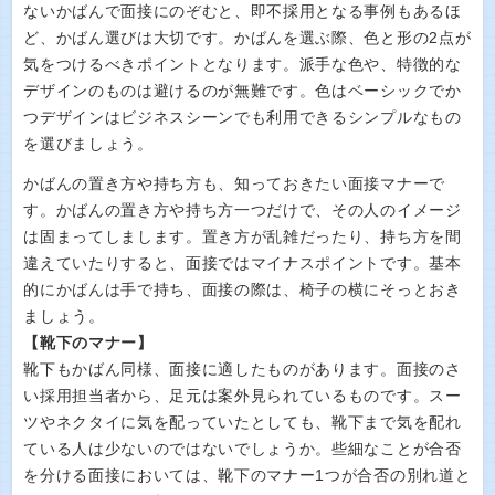
ないかばんで面接にのぞむと、即不採用となる事例もあるほ
ど、かばん選びは大切です。かばんを選ぶ際、色と形の2点が
気をつけるべきポイントとなります。派手な色や、特徴的な
デザインのものは避けるのが無難です。色はベーシックでか
つデザインはビジネスシーンでも利用できるシンプルなもの
を選びましょう。
かばんの置き方や持ち方も、知っておきたい面接マナーで
す。かばんの置き方や持ち方一つだけで、その人のイメージ
は固まってしまします。置き方が乱雑だったり、持ち方を間
違えていたりすると、面接ではマイナスポイントです。基本
的にかばんは手で持ち、面接の際は、椅子の横にそっとおき
ましょう。
【靴下のマナー】
靴下もかばん同様、面接に適したものがあります。面接のさ
い採用担当者から、足元は案外見られているものです。スー
ツやネクタイに気を配っていたとしても、靴下まで気を配れ
ている人は少ないのではないでしょうか。些細なことが合否
を分ける面接においては、靴下のマナー1つが合否の別れ道と