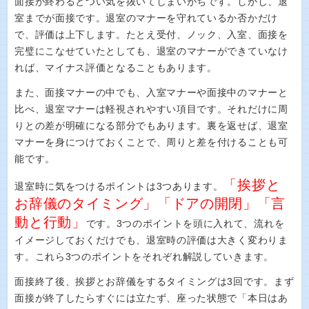
面接が終わるとつい気を抜いてしまいがちです。しかし、退
室までが面接です。退室のマナーを守れているか否かだけ
で、評価は上下します。たとえ受付、ノック、入室、面接を
完璧にこなせていたとしても、退室のマナーができていなけ
れば、マイナス評価となることもあります。
また、面接マナーの中でも、入室マナーや面接中のマナーと
比べ、退室マナーは軽視されやすい項目です。それだけに周
りとの差が明確になる部分でもあります。裏を返せば、退室
マナーを身につけておくことで、周りと差を付けることも可
能です。
「挨拶と
退室時に気をつけるポイントは3つあります。
お辞儀のタイミング」「ドアの開閉」「言
動と行動」
です。3つのポイントを頭に入れて、流れを
イメージしておくだけでも、退室時の評価は大きく変わりま
す。これら3つのポイントをそれぞれ解説していきます。
面接終了後、挨拶とお辞儀をするタイミングは3回です。まず
面接が終了したらすぐには立たず、座った状態で「本日はあ