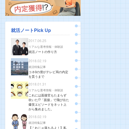
就活ノートPick Up
2017.06.25
リアルな選考情報・体験談
就活ノートの作り方
2018.02.19
就活特集記事
コネ0の僕がテレビ局の内定
を貰うまで
2018.01.31
リアルな選考情報・体験談
これには面接官もたまらず
吹いた!?「面接」で飛び出た
爆笑エピソードをネット上
から集めました。
2018.02.19
就活特集記事
【これじゃ落ちるよ！】私