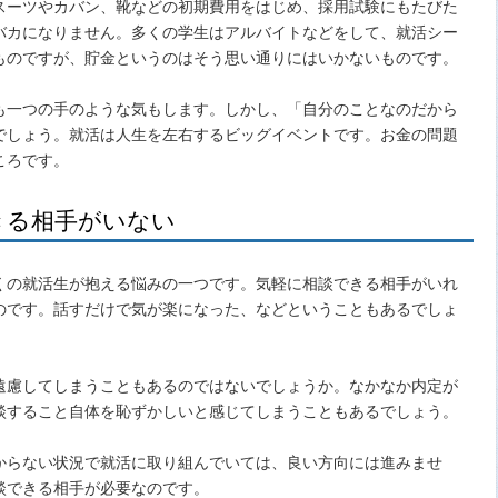
スーツやカバン、靴などの初期費用をはじめ、採用試験にもたびた
バカになりません。多くの学生はアルバイトなどをして、就活シー
ものですが、貯金というのはそう思い通りにはいかないものです。
も一つの手のような気もします。しかし、「自分のことなのだから
でしょう。就活は人生を左右するビッグイベントです。お金の問題
ころです。
きる相手がいない
くの就活生が抱える悩みの一つです。気軽に相談できる相手がいれ
のです。話すだけで気が楽になった、などということもあるでしょ
遠慮してしまうこともあるのではないでしょうか。なかなか内定が
談すること自体を恥ずかしいと感じてしまうこともあるでしょう。
からない状況で就活に取り組んでいては、良い方向には進みませ
談できる相手が必要なのです。