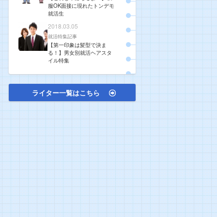
服OK面接に現れたトンデモ
就活生
2018.03.05
就活特集記事
【第一印象は髪型で決ま
る！】男女別就活ヘアスタ
イル特集
ライター一覧はこちら