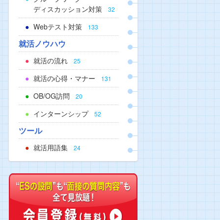
ディスカッション対策
32
Webテスト対策
133
就活ノウハウ
就活の流れ
25
就活の心得・マナー
131
OB/OG訪問
20
インターンシップ
52
ツール
就活用語集
24