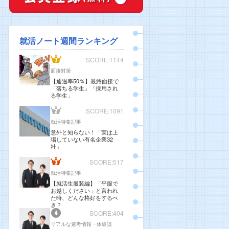
就活ノート週間ランキング
SCORE:1144
面接対策
【通過率50％】最終面接で
「落ちる学生」「採用され
る学生」
SCORE:1091
就活特集記事
意外と知らない！「実は上
場していない有名企業32
社」
SCORE:517
就活特集記事
【就活生服装編】「平服で
お越しください」と言われ
た時、どんな格好をするべ
き？
SCORE:404
リアルな選考情報・体験談