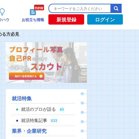
新規登録
ログイン
ウハウ
お役立ち情報
める方必見
就活特集
就活のプロが語る
40
就活特集記事
633
業界・企業研究