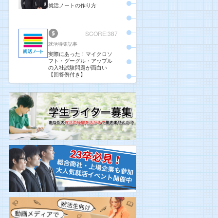
就活ノートの作り方
SCORE:387
就活特集記事
実際にあった！マイクロソ
フト・グーグル・アップル
の入社試験問題が面白い
【回答例付き】