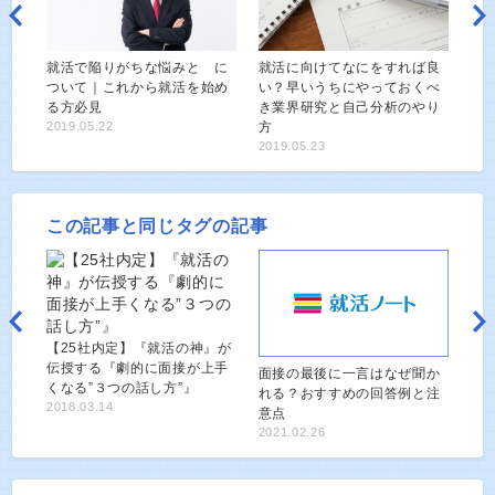
就活で陥りがちな悩みと に
就活に向けてなにをすれば良
ついて｜これから就活を始め
い？早いうちにやっておくべ
る方必見
き業界研究と自己分析のやり
2019.05.22
方
2019.05.23
この記事と同じタグの記事
【25社内定】『就活の神』が
伝授する『劇的に面接が上手
面接の最後に一言はなぜ聞か
くなる”３つの話し方”』
れる？おすすめの回答例と注
2018.03.14
意点
2021.02.26