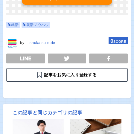
就活
就活ノウハウ
0
SCORE
by
shukatsu-note
E
TWEET
SHARE
記事をお気に入り登録する
この記事と同じカテゴリの記事