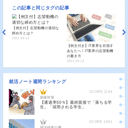
この記事と同じタグの記事
【例文付】志望動機の適切な
締め方とは？
2021.09.13
【例文付き】IT業界を目指す
あなたへ！IT業界の志望動機
の書き方
2021.09.13
就活ノート週間ランキング
SCORE:1144
面接対策
【通過率50％】最終面接で「落ちる学
生」「採用される学生」
SCORE:1091
就活特集記事