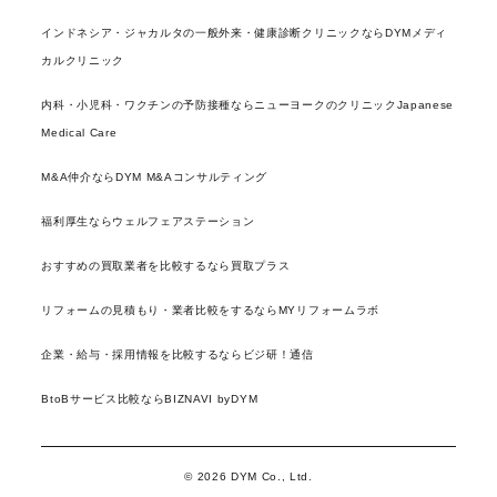
インドネシア・ジャカルタの一般外来・健康診断クリニックならDYMメディ
カルクリニック
内科・小児科・ワクチンの予防接種ならニューヨークのクリニックJapanese
Medical Care
M&A仲介ならDYM M&Aコンサルティング
福利厚生ならウェルフェアステーション
おすすめの買取業者を比較するなら買取プラス
リフォームの見積もり・業者比較をするならMYリフォームラボ
企業・給与・採用情報を比較するならビジ研！通信
BtoBサービス比較ならBIZNAVI byDYM
© 2026 DYM Co., Ltd.