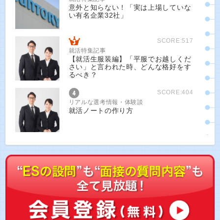
意外と知らない！「実は上場していな
い有名企業32社」
SCORE:517
就活特集記事
【就活生服装編】「平服でお越しくだ
さい」と言われた時、どんな格好をす
るべき？
SCORE:404
リアルな選考情報・体験談
就活ノートの作り方