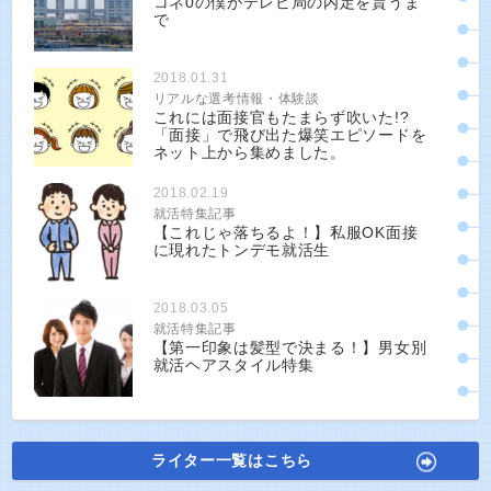
コネ0の僕がテレビ局の内定を貰うま
で
2018.01.31
リアルな選考情報・体験談
これには面接官もたまらず吹いた!?
「面接」で飛び出た爆笑エピソードを
ネット上から集めました。
2018.02.19
就活特集記事
【これじゃ落ちるよ！】私服OK面接
に現れたトンデモ就活生
2018.03.05
就活特集記事
【第一印象は髪型で決まる！】男女別
就活ヘアスタイル特集
ライター一覧はこちら