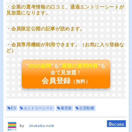
・企業の選考情報の口コミ、通過エントリーシートが
見放題になります。
・会員限定公開の記事が読めます。
・会員専用機能が利用できます。（お気に入り登録な
ど）
"
ESの設問
"も"
面接の質問内容
"も
全て見放題！
会員登録
（無料）
ES
エントリーシート
履歴書
志望動機
0
SCORE
by
shukatsu-note