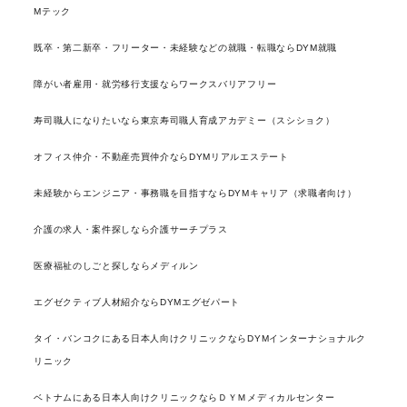
Mテック
既卒・第二新卒・フリーター・未経験などの就職・転職ならDYM就職
障がい者雇用・就労移行支援ならワークスバリアフリー
寿司職人になりたいなら東京寿司職人育成アカデミー（スシショク）
オフィス仲介・不動産売買仲介ならDYMリアルエステート
未経験からエンジニア・事務職を目指すならDYMキャリア（求職者向け）
介護の求人・案件探しなら介護サーチプラス
医療福祉のしごと探しならメディルン
エグゼクティブ人材紹介ならDYMエグゼパート
タイ・バンコクにある日本人向けクリニックならDYMインターナショナルク
リニック
ベトナムにある日本人向けクリニックならＤＹＭメディカルセンター