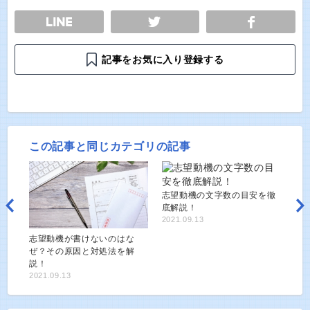
E
TWEET
SHARE
記事をお気に入り登録する
この記事と同じカテゴリの記事
志望動機の文字数の目安を徹
底解説！
2021.09.13
志望動機が書けないのはな
ぜ？その原因と対処法を解
説！
2021.09.13