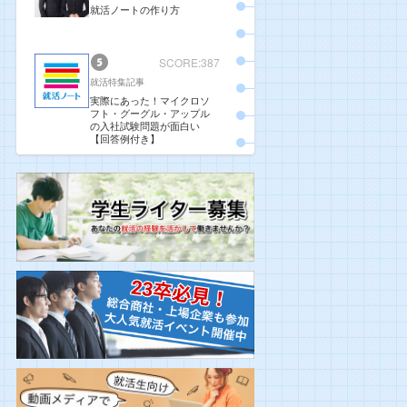
就活ノートの作り方
SCORE:387
就活特集記事
実際にあった！マイクロソ
フト・グーグル・アップル
の入社試験問題が面白い
【回答例付き】