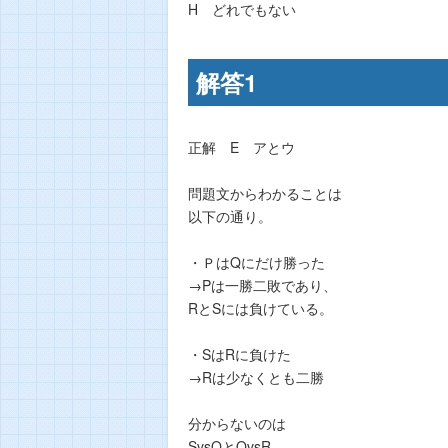
H どれでもない
解答1
正解 E アとウ
問題文からわかることは
以下の通り。
・ＰはQにだけ勝った
→Pは一勝二敗であり、
RとSには負けている。
・SはRに負けた
→Rは少なくとも二勝
分からないのは
SvsQとQvsR