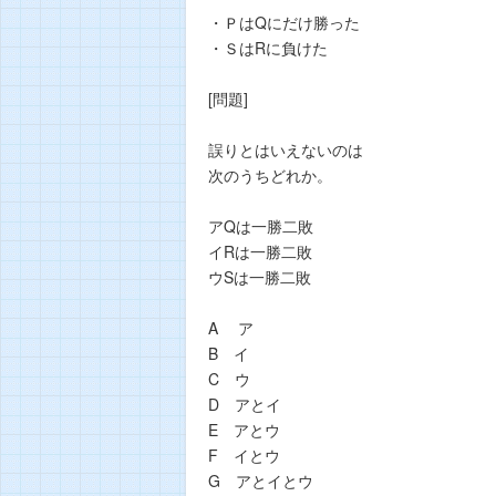
・ＰはQにだけ勝った
・ＳはRに負けた
[問題]
誤りとはいえないのは
次のうちどれか。
アQは一勝二敗
イRは一勝二敗
ウSは一勝二敗
A ア
B イ
C ウ
D アとイ
E アとウ
F イとウ
G アとイとウ