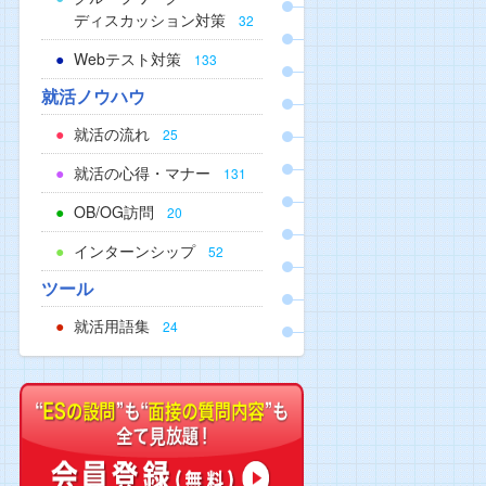
ディスカッション対策
32
Webテスト対策
133
就活ノウハウ
就活の流れ
25
就活の心得・マナー
131
OB/OG訪問
20
インターンシップ
52
ツール
就活用語集
24