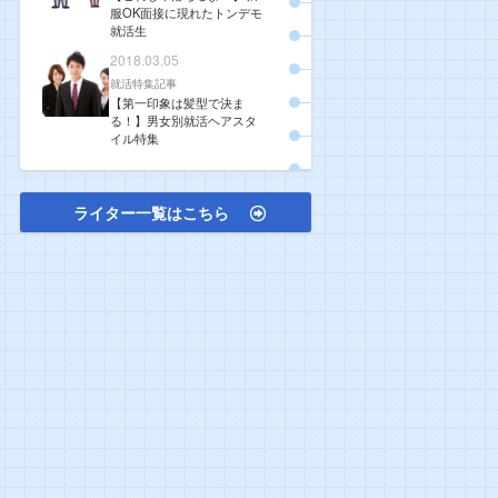
服OK面接に現れたトンデモ
就活生
2018.03.05
就活特集記事
【第一印象は髪型で決ま
る！】男女別就活ヘアスタ
イル特集
ライター一覧はこちら