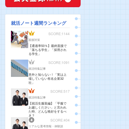
就活ノート週間ランキング
SCORE:1144
面接対策
【通過率50％】最終面接で
「落ちる学生」「採用され
る学生」
SCORE:1091
就活特集記事
意外と知らない！「実は上
場していない有名企業32
社」
SCORE:517
就活特集記事
【就活生服装編】「平服で
お越しください」と言われ
た時、どんな格好をするべ
き？
SCORE:404
リアルな選考情報・体験談