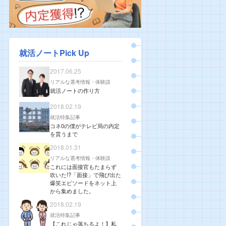
就活ノートPick Up
2017.06.25
リアルな選考情報・体験談
就活ノートの作り方
2018.02.19
就活特集記事
コネ0の僕がテレビ局の内定
を貰うまで
2018.01.31
リアルな選考情報・体験談
これには面接官もたまらず
吹いた!?「面接」で飛び出た
爆笑エピソードをネット上
から集めました。
2018.02.19
就活特集記事
【これじゃ落ちるよ！】私