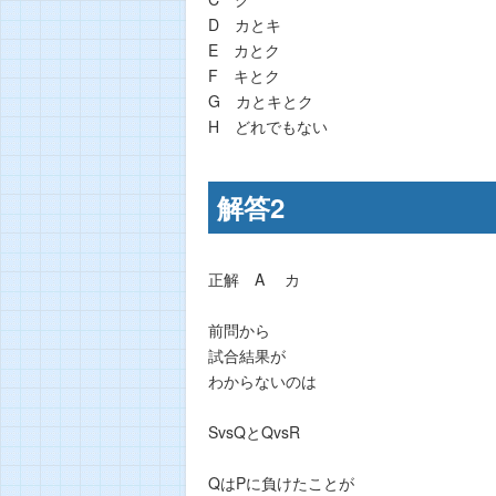
D カとキ
E カとク
F キとク
G カとキとク
H どれでもない
解答2
正解 A カ
前問から
試合結果が
わからないのは
SvsQとQvsR
QはPに負けたことが