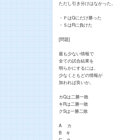
ただし引き分けはなかった。
・ＰはQにだけ勝った
・ＳはRに負けた
[問題]
最も少ない情報で
全ての試合結果を
明らかにするには、
少なくともどの情報が
加われば良いか。
カQは二勝一敗
キRは二勝一敗
クSは一勝二敗
A カ
B キ
C ク