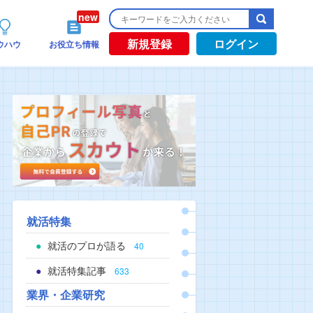
新規登録
ログイン
ウハウ
お役立ち情報
就活特集
就活のプロが語る
40
就活特集記事
633
業界・企業研究