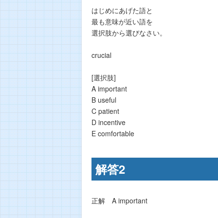
はじめにあげた語と
最も意味が近い語を
選択肢から選びなさい。
crucial
[選択肢]
A important
B useful
C patient
D incentive
E comfortable
解答2
正解 A important