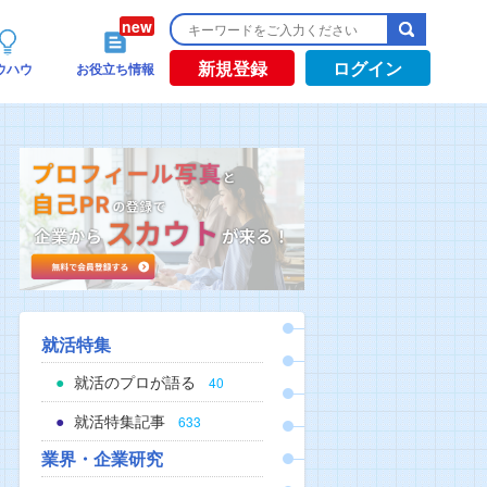
新規登録
ログイン
ウハウ
お役立ち情報
就活特集
就活のプロが語る
40
就活特集記事
633
業界・企業研究