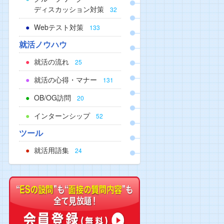
ディスカッション対策
32
Webテスト対策
133
就活ノウハウ
就活の流れ
25
就活の心得・マナー
131
OB/OG訪問
20
インターンシップ
52
ツール
就活用語集
24