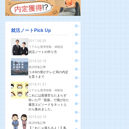
就活ノートPick Up
2017.06.25
リアルな選考情報・体験談
就活ノートの作り方
2018.02.19
就活特集記事
コネ0の僕がテレビ局の内定
を貰うまで
2018.01.31
リアルな選考情報・体験談
これには面接官もたまらず
吹いた!?「面接」で飛び出た
爆笑エピソードをネット上
から集めました。
2018.02.19
就活特集記事
【これじゃ落ちるよ！】私