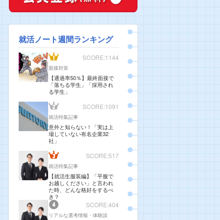
就活ノート週間ランキング
SCORE:1144
面接対策
【通過率50％】最終面接で
「落ちる学生」「採用され
る学生」
SCORE:1091
就活特集記事
意外と知らない！「実は上
場していない有名企業32
社」
SCORE:517
就活特集記事
【就活生服装編】「平服で
お越しください」と言われ
た時、どんな格好をするべ
き？
SCORE:404
リアルな選考情報・体験談