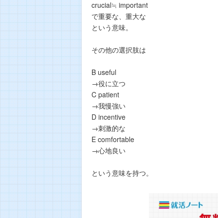
crucial≒ important
で重要な、重大な
という意味。
その他の選択肢は
B useful
→役に立つ
C patient
→我慢強い
D incentive
→刺激的な
E comfortable
→心地良い
という意味を持つ。