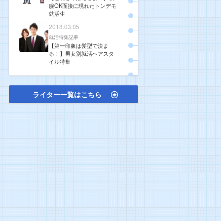
服OK面接に現れたトンデモ
就活生
2018.03.05
就活特集記事
【第一印象は髪型で決ま
る！】男女別就活ヘアスタ
イル特集
ライター一覧はこちら