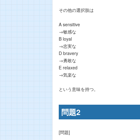
その他の選択肢は
A sensitive
→敏感な
B loyal
→忠実な
D bravery
→勇敢な
E relaxed
→気楽な
という意味を持つ。
問題2
[問題]