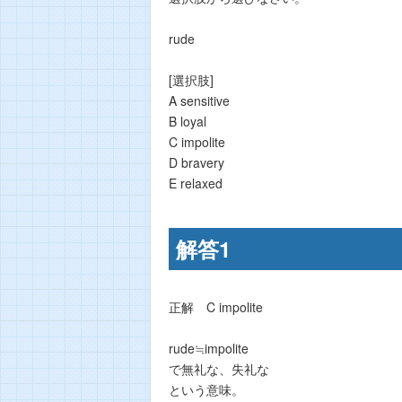
rude
[選択肢]
A sensitive
B loyal
C impolite
D bravery
E relaxed
解答1
正解 C impolite
rude≒impolite
で無礼な、失礼な
という意味。