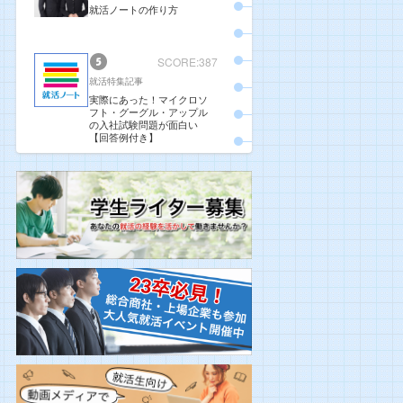
就活ノートの作り方
SCORE:387
就活特集記事
実際にあった！マイクロソ
フト・グーグル・アップル
の入社試験問題が面白い
【回答例付き】