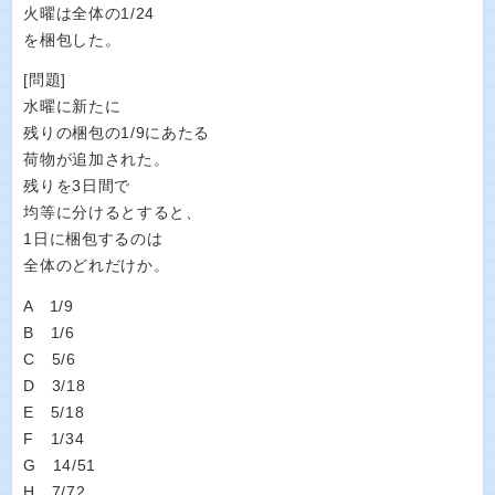
火曜は全体の1/24
を梱包した。
[問題]
水曜に新たに
残りの梱包の1/9にあたる
荷物が追加された。
残りを3日間で
均等に分けるとすると、
1日に梱包するのは
全体のどれだけか。
A 1/9
B 1/6
C 5/6
D 3/18
E 5/18
F 1/34
G 14/51
H 7/72