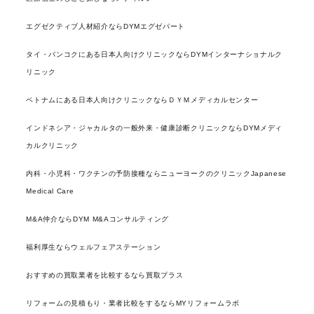
エグゼクティブ人材紹介ならDYMエグゼパート
タイ・バンコクにある日本人向けクリニックならDYMインターナショナルク
リニック
ベトナムにある日本人向けクリニックならＤＹＭメディカルセンター
インドネシア・ジャカルタの一般外来・健康診断クリニックならDYMメディ
カルクリニック
内科・小児科・ワクチンの予防接種ならニューヨークのクリニックJapanese
Medical Care
M&A仲介ならDYM M&Aコンサルティング
福利厚生ならウェルフェアステーション
おすすめの買取業者を比較するなら買取プラス
リフォームの見積もり・業者比較をするならMYリフォームラボ