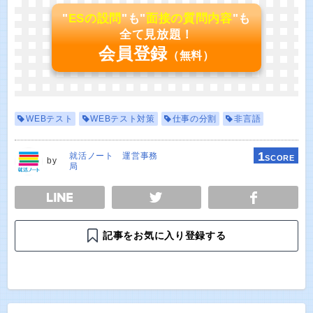
"
ESの設問
"も"
面接の質問内容
"も
全て見放題！
会員登録
（無料）
WEBテスト
WEBテスト対策
仕事の分割
非言語
1
就活ノート 運営事務
SCORE
by
局
E
TWEET
SHARE
記事をお気に入り登録する