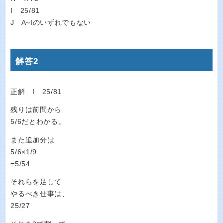
I 25/81
J A~Iのいずれでもない
解答2
正解 I 25/81
残りは前問から
5/6だとわかる。
また追加分は
5/6×1/9
=5/54
それらを足して
やるべき仕事は、
25/27