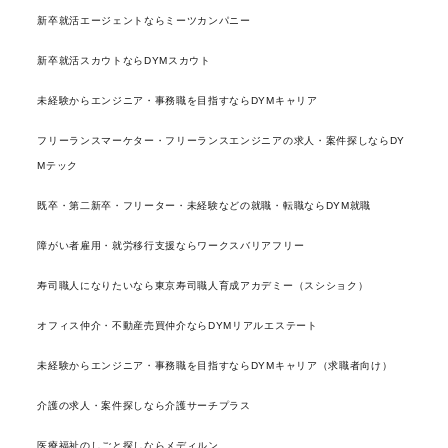
新卒就活エージェントならミーツカンパニー
新卒就活スカウトならDYMスカウト
未経験からエンジニア・事務職を目指すならDYMキャリア
フリーランスマーケター・フリーランスエンジニアの求人・案件探しならDY
Mテック
既卒・第二新卒・フリーター・未経験などの就職・転職ならDYM就職
障がい者雇用・就労移行支援ならワークスバリアフリー
寿司職人になりたいなら東京寿司職人育成アカデミー（スシショク）
オフィス仲介・不動産売買仲介ならDYMリアルエステート
未経験からエンジニア・事務職を目指すならDYMキャリア（求職者向け）
介護の求人・案件探しなら介護サーチプラス
医療福祉のしごと探しならメディルン