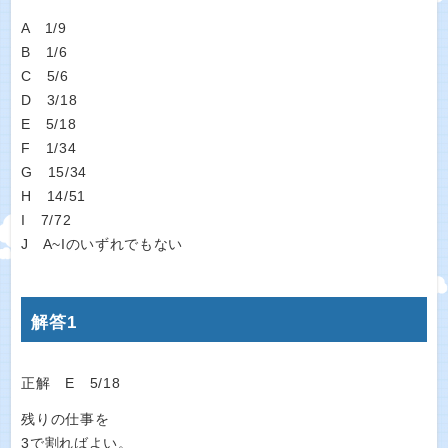
A 1/9
B 1/6
C 5/6
D 3/18
E 5/18
F 1/34
G 15/34
H 14/51
I 7/72
J A~Iのいずれでもない
解答1
正解 E 5/18
残りの仕事を
3で割ればよい。