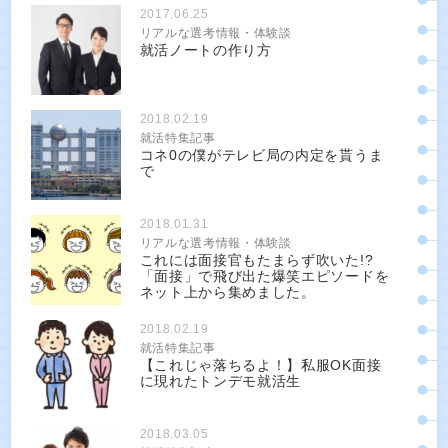
2017.06.25
リアルな選考情報・体験談
就活ノートの作り方
2018.02.19
就活特集記事
コネ0の僕がテレビ局の内定を貰うま
で
2018.01.31
リアルな選考情報・体験談
これには面接官もたまらず吹いた!?
「面接」で飛び出た爆笑エピソードを
ネット上から集めました。
2018.02.19
就活特集記事
【これじゃ落ちるよ！】私服OK面接
に現れたトンデモ就活生
2018.03.05