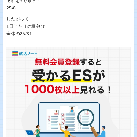
それを3で割って
25/81
したがって
1日当たりの梱包は
全体の25/81