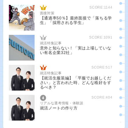
SCORE:1144
面接対策
【通過率50％】最終面接で「落ちる学
生」「採用される学生」
SCORE:1091
就活特集記事
意外と知らない！「実は上場していな
い有名企業32社」
SCORE:517
就活特集記事
【就活生服装編】「平服でお越しくだ
さい」と言われた時、どんな格好をす
るべき？
SCORE:404
リアルな選考情報・体験談
就活ノートの作り方