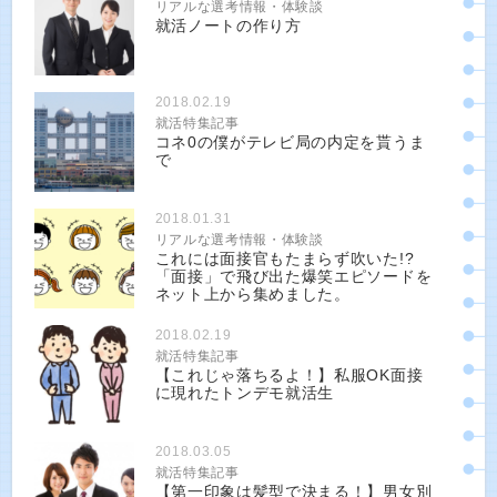
リアルな選考情報・体験談
就活ノートの作り方
2018.02.19
就活特集記事
コネ0の僕がテレビ局の内定を貰うま
で
2018.01.31
リアルな選考情報・体験談
これには面接官もたまらず吹いた!?
「面接」で飛び出た爆笑エピソードを
ネット上から集めました。
2018.02.19
就活特集記事
【これじゃ落ちるよ！】私服OK面接
に現れたトンデモ就活生
2018.03.05
就活特集記事
【第一印象は髪型で決まる！】男女別