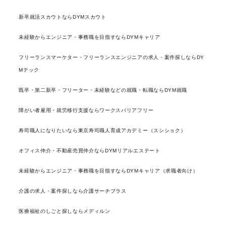
新卒就活スカウトならDYMスカウト
未経験からエンジニア・事務職を目指すならDYMキャリア
フリーランスマーケター・フリーランスエンジニアの求人・案件探しならDY
Mテック
既卒・第二新卒・フリーター・未経験などの就職・転職ならDYM就職
障がい者雇用・就労移行支援ならワークスバリアフリー
寿司職人になりたいなら東京寿司職人育成アカデミー（スシショク）
オフィス仲介・不動産売買仲介ならDYMリアルエステート
未経験からエンジニア・事務職を目指すならDYMキャリア（求職者向け）
介護の求人・案件探しなら介護サーチプラス
医療福祉のしごと探しならメディルン