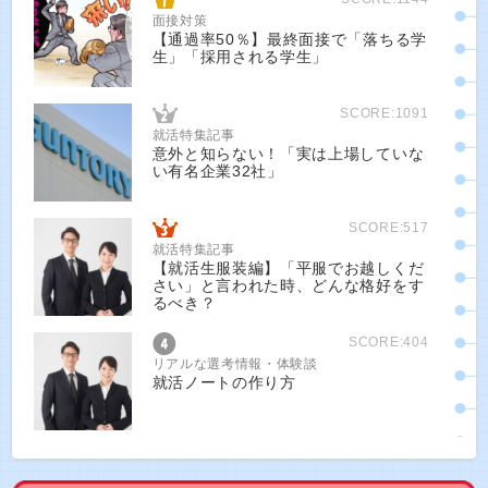
面接対策
【通過率50％】最終面接で「落ちる学
生」「採用される学生」
SCORE:1091
就活特集記事
意外と知らない！「実は上場していな
い有名企業32社」
SCORE:517
就活特集記事
【就活生服装編】「平服でお越しくだ
さい」と言われた時、どんな格好をす
るべき？
SCORE:404
リアルな選考情報・体験談
就活ノートの作り方