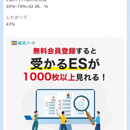
30%÷70%=42.85…%
したがって
43%