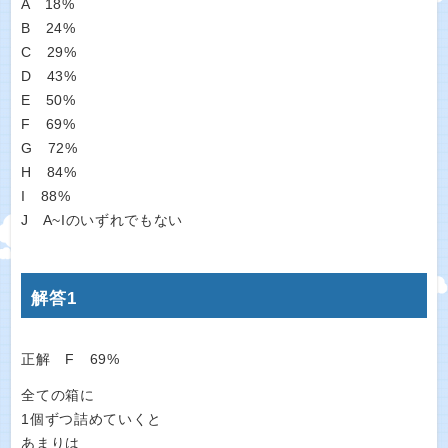
A 18%
B 24%
C 29%
D 43%
E 50%
F 69%
G 72%
H 84%
I 88%
J A~Iのいずれでもない
解答1
正解 F 69%
全ての箱に
1個ずつ詰めていくと
あまりは