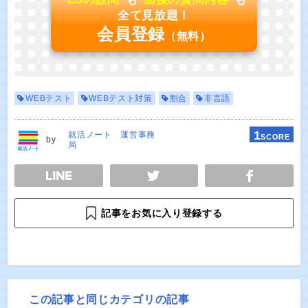
全て見放題！
会員登録
（無料）
WEBテスト
WEBテスト対策
割合
非言語
1
就活ノート 運営事務
SCORE
by
局
E
TWEET
SHARE
記事をお気に入り登録する
この記事と同じカテゴリの記事