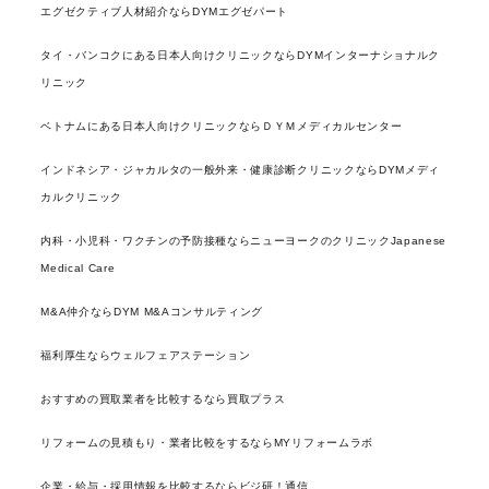
エグゼクティブ人材紹介ならDYMエグゼパート
タイ・バンコクにある日本人向けクリニックならDYMインターナショナルク
リニック
ベトナムにある日本人向けクリニックならＤＹＭメディカルセンター
インドネシア・ジャカルタの一般外来・健康診断クリニックならDYMメディ
カルクリニック
内科・小児科・ワクチンの予防接種ならニューヨークのクリニックJapanese
Medical Care
M&A仲介ならDYM M&Aコンサルティング
福利厚生ならウェルフェアステーション
おすすめの買取業者を比較するなら買取プラス
リフォームの見積もり・業者比較をするならMYリフォームラボ
企業・給与・採用情報を比較するならビジ研！通信