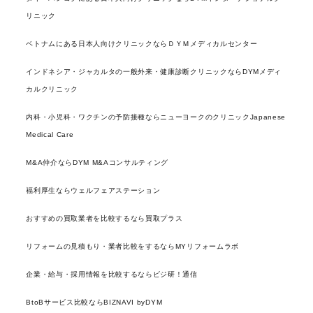
リニック
ベトナムにある日本人向けクリニックならＤＹＭメディカルセンター
インドネシア・ジャカルタの一般外来・健康診断クリニックならDYMメディ
カルクリニック
内科・小児科・ワクチンの予防接種ならニューヨークのクリニックJapanese
Medical Care
M&A仲介ならDYM M&Aコンサルティング
福利厚生ならウェルフェアステーション
おすすめの買取業者を比較するなら買取プラス
リフォームの見積もり・業者比較をするならMYリフォームラボ
企業・給与・採用情報を比較するならビジ研！通信
BtoBサービス比較ならBIZNAVI byDYM