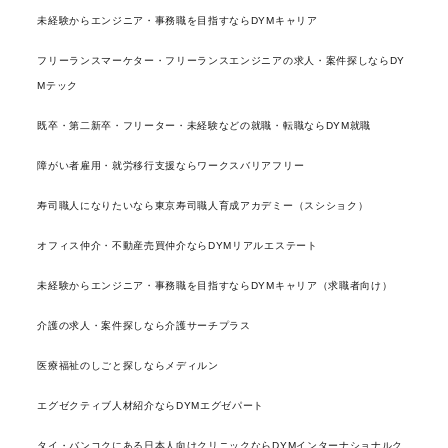
未経験からエンジニア・事務職を目指すならDYMキャリア
フリーランスマーケター・フリーランスエンジニアの求人・案件探しならDY
Mテック
既卒・第二新卒・フリーター・未経験などの就職・転職ならDYM就職
障がい者雇用・就労移行支援ならワークスバリアフリー
寿司職人になりたいなら東京寿司職人育成アカデミー（スシショク）
オフィス仲介・不動産売買仲介ならDYMリアルエステート
未経験からエンジニア・事務職を目指すならDYMキャリア（求職者向け）
介護の求人・案件探しなら介護サーチプラス
医療福祉のしごと探しならメディルン
エグゼクティブ人材紹介ならDYMエグゼパート
タイ・バンコクにある日本人向けクリニックならDYMインターナショナルク