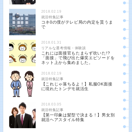
2018.02.19
就活特集記事
コネ0の僕がテレビ局の内定を貰うま
で
2018.01.31
リアルな選考情報・体験談
これには面接官もたまらず吹いた!?
「面接」で飛び出た爆笑エピソードを
ネット上から集めました。
2018.02.19
就活特集記事
【これじゃ落ちるよ！】私服OK面接
に現れたトンデモ就活生
2018.03.05
就活特集記事
【第一印象は髪型で決まる！】男女別
就活ヘアスタイル特集