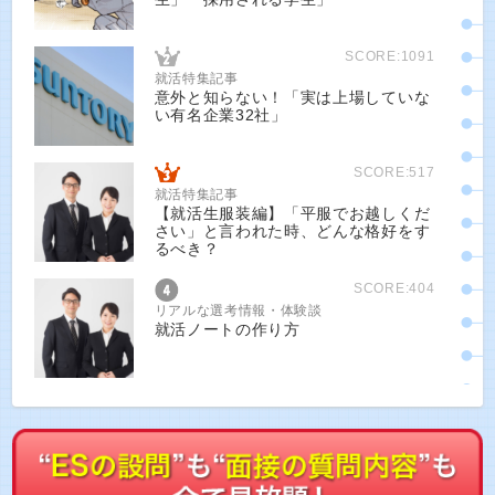
SCORE:1091
就活特集記事
意外と知らない！「実は上場していな
い有名企業32社」
SCORE:517
就活特集記事
【就活生服装編】「平服でお越しくだ
さい」と言われた時、どんな格好をす
るべき？
SCORE:404
リアルな選考情報・体験談
就活ノートの作り方