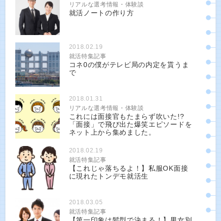
リアルな選考情報・体験談
就活ノートの作り方
2018.02.19
就活特集記事
コネ0の僕がテレビ局の内定を貰うま
で
2018.01.31
リアルな選考情報・体験談
これには面接官もたまらず吹いた!?
「面接」で飛び出た爆笑エピソードを
ネット上から集めました。
2018.02.19
就活特集記事
【これじゃ落ちるよ！】私服OK面接
に現れたトンデモ就活生
2018.03.05
就活特集記事
【第一印象は髪型で決まる！】男女別