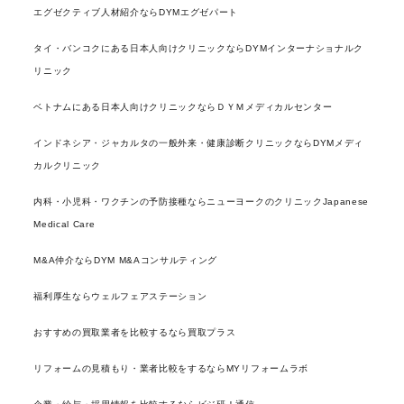
エグゼクティブ人材紹介ならDYMエグゼパート
タイ・バンコクにある日本人向けクリニックならDYMインターナショナルク
リニック
ベトナムにある日本人向けクリニックならＤＹＭメディカルセンター
インドネシア・ジャカルタの一般外来・健康診断クリニックならDYMメディ
カルクリニック
内科・小児科・ワクチンの予防接種ならニューヨークのクリニックJapanese
Medical Care
M&A仲介ならDYM M&Aコンサルティング
福利厚生ならウェルフェアステーション
おすすめの買取業者を比較するなら買取プラス
リフォームの見積もり・業者比較をするならMYリフォームラボ