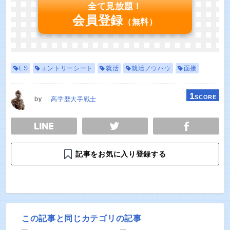
全て見放題！
会員登録
（無料）
ES
エントリーシート
就活
就活ノウハウ
面接
1
SCORE
by
高学歴大手戦士
E
TWEET
SHARE
記事をお気に入り登録する
この記事と同じカテゴリの記事