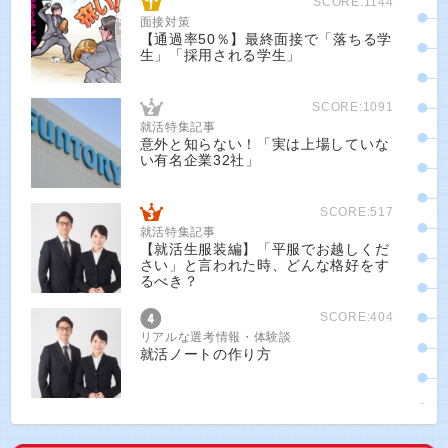
SCORE:1144
面接対策
【通過率50％】最終面接で「落ちる学
生」「採用される学生」
SCORE:1091
就活特集記事
意外と知らない！「実は上場していな
い有名企業32社」
SCORE:517
就活特集記事
【就活生服装編】「平服でお越しくだ
さい」と言われた時、どんな格好をす
るべき？
SCORE:404
リアルな選考情報・体験談
就活ノートの作り方