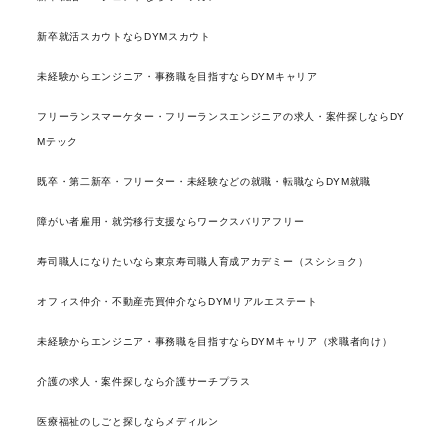
新卒就活スカウトならDYMスカウト
未経験からエンジニア・事務職を目指すならDYMキャリア
フリーランスマーケター・フリーランスエンジニアの求人・案件探しならDY
Mテック
既卒・第二新卒・フリーター・未経験などの就職・転職ならDYM就職
障がい者雇用・就労移行支援ならワークスバリアフリー
寿司職人になりたいなら東京寿司職人育成アカデミー（スシショク）
オフィス仲介・不動産売買仲介ならDYMリアルエステート
未経験からエンジニア・事務職を目指すならDYMキャリア（求職者向け）
介護の求人・案件探しなら介護サーチプラス
医療福祉のしごと探しならメディルン