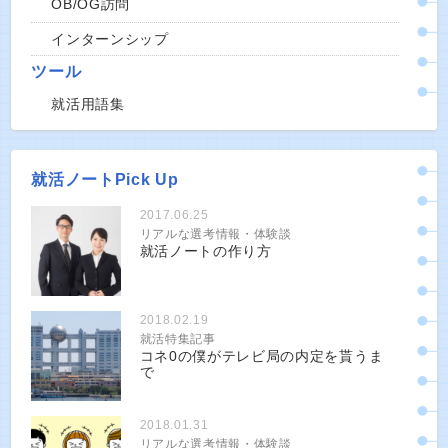
OB/OG訪問
インターンシップ
ツール
就活用語集
就活ノートPick Up
2017.06.25
リアルな選考情報・体験談
就活ノートの作り方
2018.02.19
就活特集記事
コネ0の僕がテレビ局の内定を貰うま
で
2018.01.31
リアルな選考情報・体験談