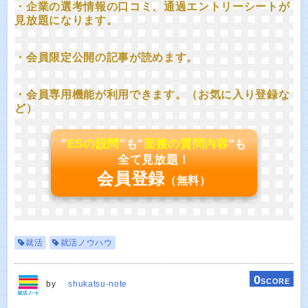
・企業の選考情報の口コミ、通過エントリーシートが
見放題になります。
・会員限定公開の記事が読めます。
・会員専用機能が利用できます。（お気に入り登録な
ど）
"
ESの設問
"も"
面接の質問内容
"も
全て見放題！
会員登録
（無料）
就活
就活ノウハウ
0
SCORE
by
shukatsu-note