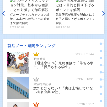
グループディスカッション対
業界研究が重要な理由とは？
策。基本から種類ごとの対策
目的と掘り下げるポイントを
まで徹底解説
解説
2021.03.02
2021.03.09
就活ノート週間ランキング
SCORE:1144
面接対策
【通過率50％】最終面接で「落ちる学
生」「採用される学生」
SCORE:1091
就活特集記事
意外と知らない！「実は上場していな
い有名企業32社」
SCORE:517