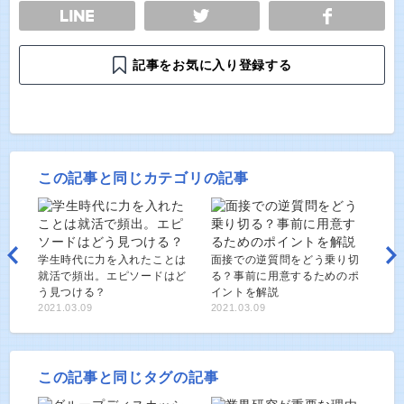
E
TWEET
SHARE
記事をお気に入り登録する
この記事と同じカテゴリの記事
学生時代に力を入れたことは
面接での逆質問をどう乗り切
就活で頻出。エピソードはど
る？事前に用意するためのポ
う見つける？
イントを解説
2021.03.09
2021.03.09
この記事と同じタグの記事