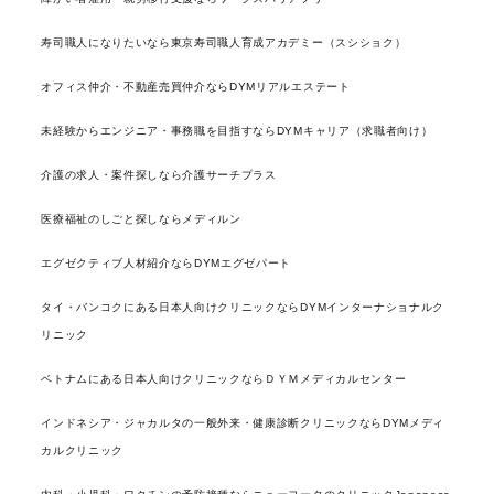
寿司職人になりたいなら東京寿司職人育成アカデミー（スシショク）
オフィス仲介・不動産売買仲介ならDYMリアルエステート
未経験からエンジニア・事務職を目指すならDYMキャリア（求職者向け）
介護の求人・案件探しなら介護サーチプラス
医療福祉のしごと探しならメディルン
エグゼクティブ人材紹介ならDYMエグゼパート
タイ・バンコクにある日本人向けクリニックならDYMインターナショナルク
リニック
ベトナムにある日本人向けクリニックならＤＹＭメディカルセンター
インドネシア・ジャカルタの一般外来・健康診断クリニックならDYMメディ
カルクリニック