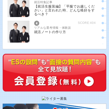
就活特集記事
【就活生服装編】「平服でお越しくだ
さい」と言われた時、どんな格好をす
るべき？
SCORE:404
リアルな選考情報・体験談
就活ノートの作り方