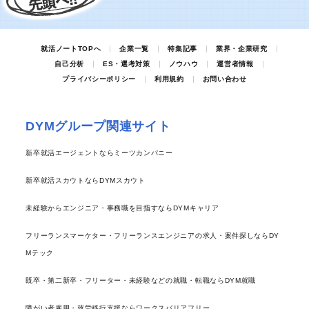
就活ノートTOPへ
企業一覧
特集記事
業界・企業研究
自己分析
ES・選考対策
ノウハウ
運営者情報
プライバシーポリシー
利用規約
お問い合わせ
DYMグループ関連サイト
新卒就活エージェントならミーツカンパニー
新卒就活スカウトならDYMスカウト
未経験からエンジニア・事務職を目指すならDYMキャリア
フリーランスマーケター・フリーランスエンジニアの求人・案件探しならDY
Mテック
既卒・第二新卒・フリーター・未経験などの就職・転職ならDYM就職
障がい者雇用・就労移行支援ならワークスバリアフリー