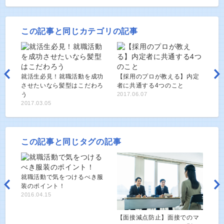
この記事と同じカテゴリの記事
就活生必見！就職活動を成功
【採用のプロが教える】内定
させたいなら髪型はこだわろ
者に共通する4つのこと
う
2017.06.07
2017.03.05
この記事と同じタグの記事
就職活動で気をつけるべき服
装のポイント！
2016.04.15
【面接減点防止】面接でのマ