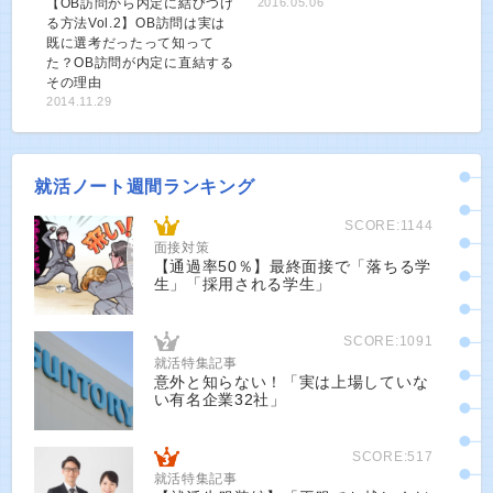
【OB訪問から内定に結びつけ
2016.05.06
る方法Vol.2】OB訪問は実は
既に選考だったって知って
た？OB訪問が内定に直結する
その理由
2014.11.29
就活ノート週間ランキング
SCORE:1144
面接対策
【通過率50％】最終面接で「落ちる学
生」「採用される学生」
SCORE:1091
就活特集記事
意外と知らない！「実は上場していな
い有名企業32社」
SCORE:517
就活特集記事