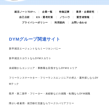
就活ノートTOPへ
企業一覧
特集記事
業界・企業研究
自己分析
ES・選考対策
ノウハウ
運営者情報
プライバシーポリシー
利用規約
お問い合わせ
DYMグループ関連サイト
新卒就活エージェントならミーツカンパニー
新卒就活スカウトならDYMスカウト
未経験からエンジニア・事務職を目指すならDYMキャリア
フリーランスマーケター・フリーランスエンジニアの求人・案件探しならDY
Mテック
既卒・第二新卒・フリーター・未経験などの就職・転職ならDYM就職
障がい者雇用・就労移行支援ならワークスバリアフリー