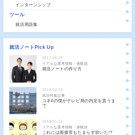
インターンシップ
ツール
就活用語集
就活ノートPick Up
2017.06.25
リアルな選考情報・体験談
就活ノートの作り方
2018.02.19
就活特集記事
コネ0の僕がテレビ局の内定を貰うま
で
2018.01.31
リアルな選考情報・体験談
これには面接官もたまらず吹いた!?