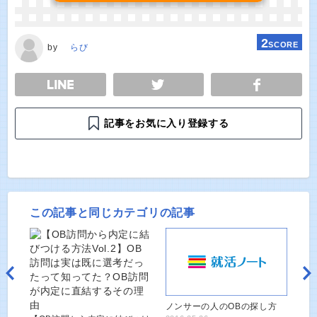
2
SCORE
by
らび
E
TWEET
SHARE
記事をお気に入り登録する
この記事と同じカテゴリの記事
ノンサーの人のOBの探し方