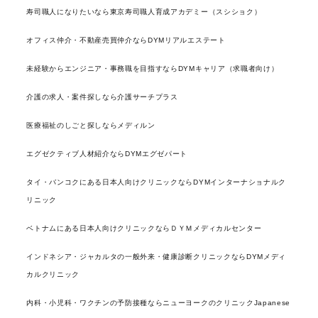
寿司職人になりたいなら東京寿司職人育成アカデミー（スシショク）
オフィス仲介・不動産売買仲介ならDYMリアルエステート
未経験からエンジニア・事務職を目指すならDYMキャリア（求職者向け）
介護の求人・案件探しなら介護サーチプラス
医療福祉のしごと探しならメディルン
エグゼクティブ人材紹介ならDYMエグゼパート
タイ・バンコクにある日本人向けクリニックならDYMインターナショナルク
リニック
ベトナムにある日本人向けクリニックならＤＹＭメディカルセンター
インドネシア・ジャカルタの一般外来・健康診断クリニックならDYMメディ
カルクリニック
内科・小児科・ワクチンの予防接種ならニューヨークのクリニックJapanese