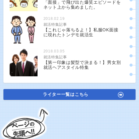
「面接」で飛び出た爆笑エピソードを
ネット上から集めました。
2018.02.19
就活特集記事
【これじゃ落ちるよ！】私服OK面接
に現れたトンデモ就活生
2018.03.05
就活特集記事
【第一印象は髪型で決まる！】男女別
就活ヘアスタイル特集
ライター一覧はこちら