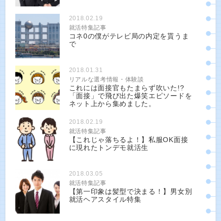
2018.02.19
就活特集記事
コネ0の僕がテレビ局の内定を貰うま
で
2018.01.31
リアルな選考情報・体験談
これには面接官もたまらず吹いた!?
「面接」で飛び出た爆笑エピソードを
ネット上から集めました。
2018.02.19
就活特集記事
【これじゃ落ちるよ！】私服OK面接
に現れたトンデモ就活生
2018.03.05
就活特集記事
【第一印象は髪型で決まる！】男女別
就活ヘアスタイル特集