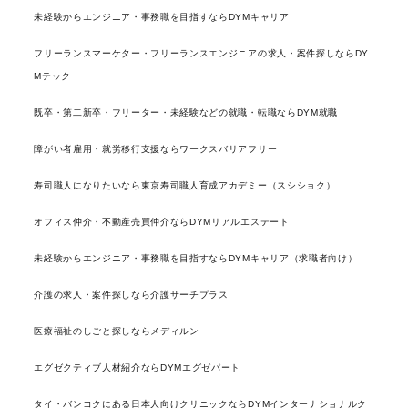
未経験からエンジニア・事務職を目指すならDYMキャリア
フリーランスマーケター・フリーランスエンジニアの求人・案件探しならDY
Mテック
既卒・第二新卒・フリーター・未経験などの就職・転職ならDYM就職
障がい者雇用・就労移行支援ならワークスバリアフリー
寿司職人になりたいなら東京寿司職人育成アカデミー（スシショク）
オフィス仲介・不動産売買仲介ならDYMリアルエステート
未経験からエンジニア・事務職を目指すならDYMキャリア（求職者向け）
介護の求人・案件探しなら介護サーチプラス
医療福祉のしごと探しならメディルン
エグゼクティブ人材紹介ならDYMエグゼパート
タイ・バンコクにある日本人向けクリニックならDYMインターナショナルク