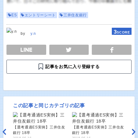
ES
エントリーシート
三井住友銀行
3
SCORE
by
y.n
E
TWEET
SHARE
記事をお気に入り登録する
この記事と同じカテゴリの記事
【選考通過ES実例】三井住友
【選考通過ES実例】三井住友
銀行 18卒
銀行 18卒
2018.05.16
2018.05.16