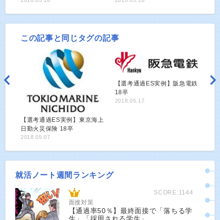
この記事と同じタグの記事
【選考通過ES実例】阪急電鉄
18卒
2018.05.17
【選考通過ES実例】東京海上
日勤火災保険 18卒
2018.05.07
就活ノート週間ランキング
SCORE:1144
面接対策
【通過率50％】最終面接で「落ちる学
生」「採用される学生」