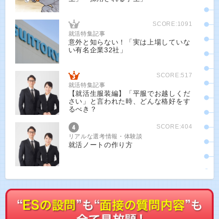
SCORE:1091
就活特集記事
意外と知らない！「実は上場していな
い有名企業32社」
SCORE:517
就活特集記事
【就活生服装編】「平服でお越しくだ
さい」と言われた時、どんな格好をす
るべき？
SCORE:404
リアルな選考情報・体験談
就活ノートの作り方