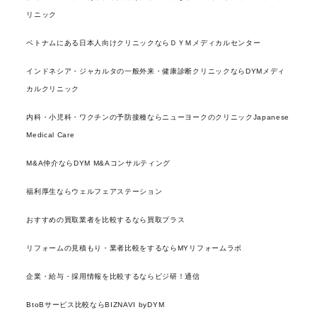
リニック
ベトナムにある日本人向けクリニックならＤＹＭメディカルセンター
インドネシア・ジャカルタの一般外来・健康診断クリニックならDYMメディ
カルクリニック
内科・小児科・ワクチンの予防接種ならニューヨークのクリニックJapanese
Medical Care
M&A仲介ならDYM M&Aコンサルティング
福利厚生ならウェルフェアステーション
おすすめの買取業者を比較するなら買取プラス
リフォームの見積もり・業者比較をするならMYリフォームラボ
企業・給与・採用情報を比較するならビジ研！通信
BtoBサービス比較ならBIZNAVI byDYM