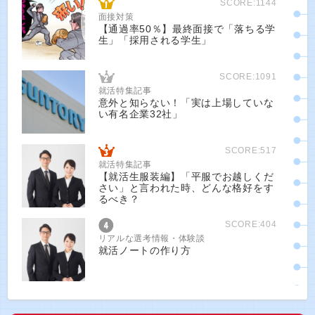
SCORE:1144
面接対策
【通過率50％】最終面接で「落ちる学
生」「採用される学生」
SCORE:1091
就活特集記事
意外と知らない！「実は上場していな
い有名企業32社」
SCORE:517
就活特集記事
【就活生服装編】「平服でお越しくだ
さい」と言われた時、どんな格好をす
るべき？
SCORE:404
リアルな選考情報・体験談
就活ノートの作り方