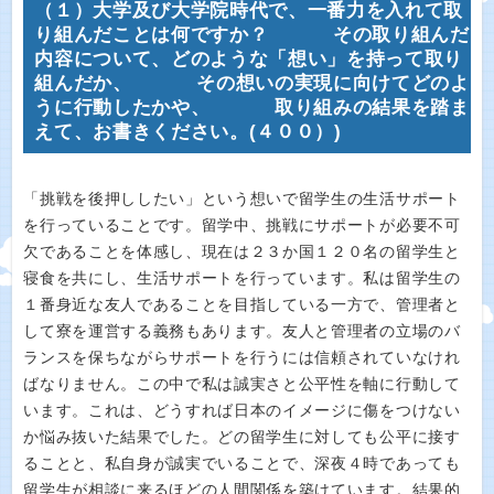
（１）大学及び大学院時代で、一番力を入れて取
り組んだことは何ですか？ その取り組んだ
内容について、どのような「想い」を持って取り
組んだか、 その想いの実現に向けてどのよ
うに行動したかや、 取り組みの結果を踏ま
えて、お書きください。(４００）)
「挑戦を後押ししたい」という想いで留学生の生活サポート
を行っていることです。留学中、挑戦にサポートが必要不可
欠であることを体感し、現在は２３か国１２０名の留学生と
寝食を共にし、生活サポートを行っています。私は留学生の
１番身近な友人であることを目指している一方で、管理者と
して寮を運営する義務もあります。友人と管理者の立場のバ
ランスを保ちながらサポートを行うには信頼されていなけれ
ばなりません。この中で私は誠実さと公平性を軸に行動して
います。これは、どうすれば日本のイメージに傷をつけない
か悩み抜いた結果でした。どの留学生に対しても公平に接す
ることと、私自身が誠実でいることで、深夜４時であっても
留学生が相談に来るほどの人間関係を築けています。結果的