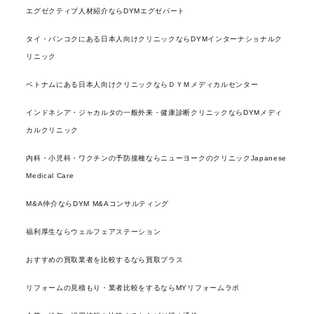
エグゼクティブ人材紹介ならDYMエグゼパート
タイ・バンコクにある日本人向けクリニックならDYMインターナショナルク
リニック
ベトナムにある日本人向けクリニックならＤＹＭメディカルセンター
インドネシア・ジャカルタの一般外来・健康診断クリニックならDYMメディ
カルクリニック
内科・小児科・ワクチンの予防接種ならニューヨークのクリニックJapanese
Medical Care
M&A仲介ならDYM M&Aコンサルティング
福利厚生ならウェルフェアステーション
おすすめの買取業者を比較するなら買取プラス
リフォームの見積もり・業者比較をするならMYリフォームラボ