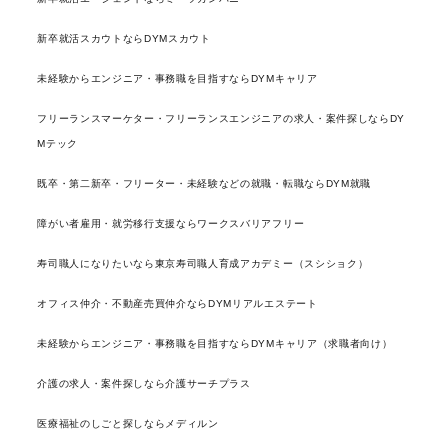
新卒就活スカウトならDYMスカウト
未経験からエンジニア・事務職を目指すならDYMキャリア
フリーランスマーケター・フリーランスエンジニアの求人・案件探しならDY
Mテック
既卒・第二新卒・フリーター・未経験などの就職・転職ならDYM就職
障がい者雇用・就労移行支援ならワークスバリアフリー
寿司職人になりたいなら東京寿司職人育成アカデミー（スシショク）
オフィス仲介・不動産売買仲介ならDYMリアルエステート
未経験からエンジニア・事務職を目指すならDYMキャリア（求職者向け）
介護の求人・案件探しなら介護サーチプラス
医療福祉のしごと探しならメディルン