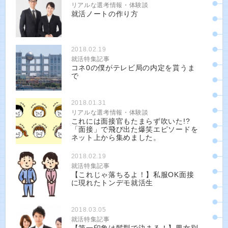
リアルな選考情報・体験談
就活ノートの作り方
2018.02.19
就活特集記事
コネ0の僕がテレビ局の内定を貰うま
で
2018.01.31
リアルな選考情報・体験談
これには面接官もたまらず吹いた!?
「面接」で飛び出た爆笑エピソードを
ネット上から集めました。
2018.02.19
就活特集記事
【これじゃ落ちるよ！】私服OK面接
に現れたトンデモ就活生
2018.03.05
就活特集記事