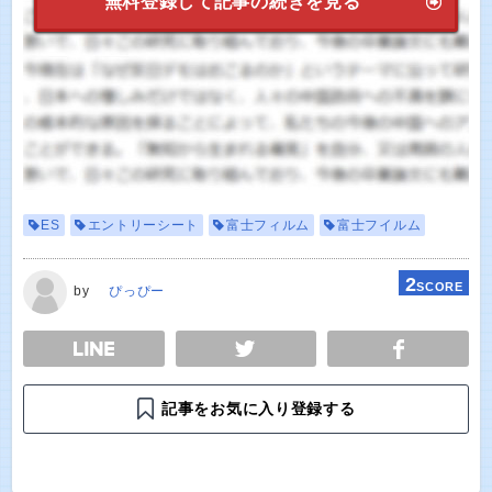
無料登録して記事の続きを見る
ES
エントリーシート
富士フィルム
富士フイルム
2
SCORE
by
ぴっぴー
E
TWEET
SHARE
記事をお気に入り登録する