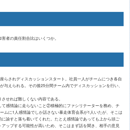
加害者の責任割合比はいくつか。
に座らされディスカッションスタート。社員一人がチームにつき各自
が与えられる。その後25分間チーム内でディスカッションを行い、
りさせれば難しくない内容である。
して感情論に走らないこと②積極的にファシリテーターを務め、チ
ームに1人感情論でしか話さない暴走体育会系が1人いたが、そこは
的に諭すと落ち着いてくれた。たとえ感情論であっても上から頭ご
トアップする可能性が高いため、そこはまず話を聞き、相手の意見