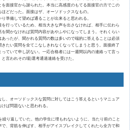
とを面接官から謝られた。本当に高感度のもてる面接官の方でこの
るほどだった。面接はザ、オーソドックスなもの。
かり準備して望めば通ることが出来ると思われる。
接を行っているため、相当大きな声を出さなければ、相手に伝わら
話を聞かなければ質問内容があやふやになってしまう。それくらい
はあったが、聞かれる質問の数は多いので端的に答えることは必須
聞きたい質問を全てこなしきれなくなってしまうと思う。面接終了
まっていて申し訳ない。一応合格者には一週間以内の連絡って言っ
！と言われその場)選考通過連絡を受けた。
なし、オーソドックスな質問に対してはこう答えるというマニュア
おけば問題ないと思われる。
接を繰り返していた。他の学生に埋もれないように、当たり前のこと
声で、背筋を伸ばす、相手がアイスブレイクしてくれたら全力で和