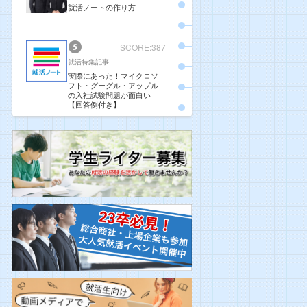
就活ノートの作り方
SCORE:387
就活特集記事
実際にあった！マイクロソ
フト・グーグル・アップル
の入社試験問題が面白い
【回答例付き】