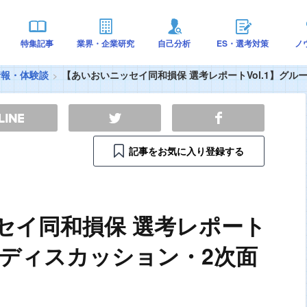
特集記事
業界・企業研究
自己分析
ES・選考対策
ノ
情報・体験談
【あいおいニッセイ同和損保 選考レポートVol.1】グ
記事をお気に入り登録する
セイ同和損保 選考レポート
ープディスカッション・2次面