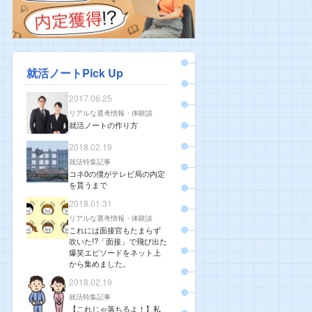
就活ノートPick Up
2017.06.25
リアルな選考情報・体験談
就活ノートの作り方
2018.02.19
就活特集記事
コネ0の僕がテレビ局の内定
を貰うまで
2018.01.31
リアルな選考情報・体験談
これには面接官もたまらず
吹いた!?「面接」で飛び出た
爆笑エピソードをネット上
から集めました。
2018.02.19
就活特集記事
【これじゃ落ちるよ！】私