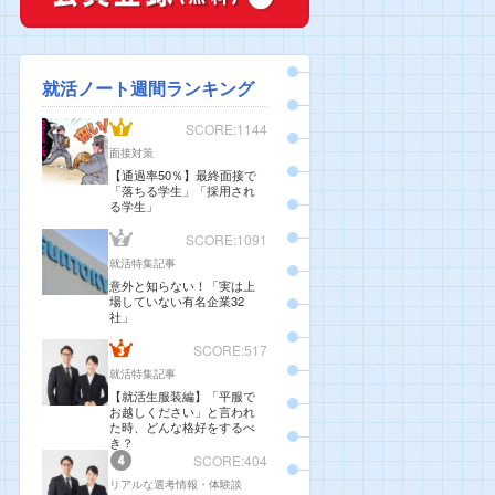
就活ノート週間ランキング
SCORE:1144
面接対策
【通過率50％】最終面接で
「落ちる学生」「採用され
る学生」
SCORE:1091
就活特集記事
意外と知らない！「実は上
場していない有名企業32
社」
SCORE:517
就活特集記事
【就活生服装編】「平服で
お越しください」と言われ
た時、どんな格好をするべ
き？
SCORE:404
リアルな選考情報・体験談