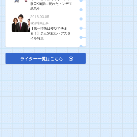
服OK面接に現れたトンデモ
就活生
2018.03.05
就活特集記事
【第一印象は髪型で決ま
る！】男女別就活ヘアスタ
イル特集
ライター一覧はこちら