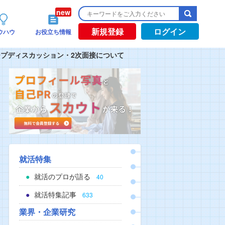
新規登録
ログイン
ウハウ
お役立ち情報
ループディスカッション・2次面接について
就活特集
就活のプロが語る
40
就活特集記事
633
業界・企業研究