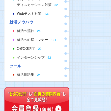
ディスカッション対策
32
Webテスト対策
133
就活ノウハウ
就活の流れ
25
就活の心得・マナー
131
OB/OG訪問
20
インターンシップ
52
ツール
就活用語集
24