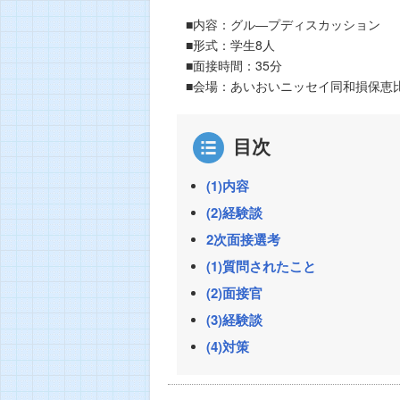
■内容：グル―プディスカッション
■形式：学生8人
■面接時間：35分
■会場：あいおいニッセイ同和損保恵
目次
(1)内容
(2)経験談
2次面接選考
(1)質問されたこと
(2)面接官
(3)経験談
(4)対策