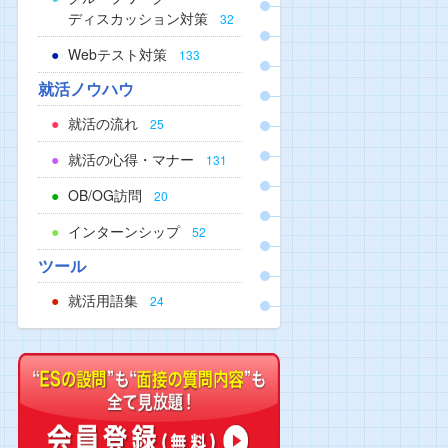
ディスカッション対策
32
Webテスト対策
133
就活ノウハウ
就活の流れ
25
就活の心得・マナー
131
OB/OG訪問
20
インターンシップ
52
ツール
就活用語集
24