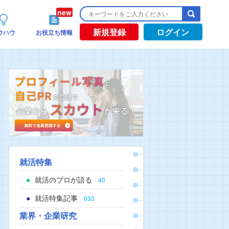
新規登録
ログイン
ウハウ
お役立ち情報
就活特集
就活のプロが語る
40
就活特集記事
633
業界・企業研究