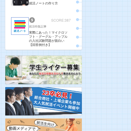
就活ノートの作り方
SCORE:387
就活特集記事
実際にあった！マイクロソ
フト・グーグル・アップル
の入社試験問題が面白い
【回答例付き】