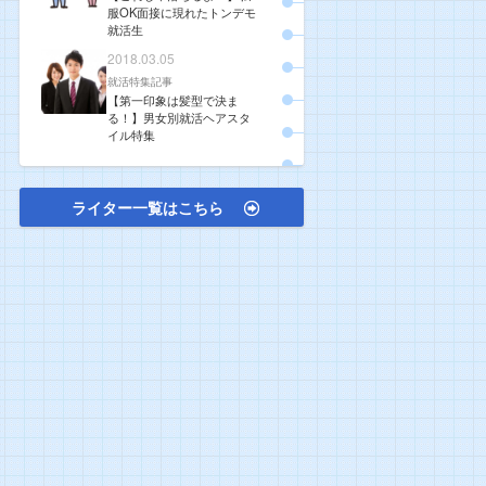
服OK面接に現れたトンデモ
就活生
2018.03.05
就活特集記事
【第一印象は髪型で決ま
る！】男女別就活ヘアスタ
イル特集
ライター一覧はこちら