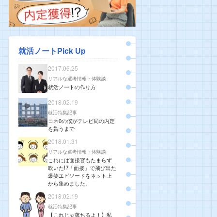
就活ノートPick Up
2017.06.25
リアルな選考情報・体験談
就活ノートの作り方
2018.02.19
就活特集記事
コネ0の僕がテレビ局の内定
を貰うまで
2018.01.31
リアルな選考情報・体験談
これには面接官もたまらず
吹いた!?「面接」で飛び出た
爆笑エピソードをネット上
から集めました。
2018.02.19
就活特集記事
【これじゃ落ちるよ！】私