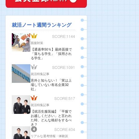
就活ノート週間ランキング
SCORE:1144
面接対策
【通過率50％】最終面接で
「落ちる学生」「採用され
る学生」
SCORE:1091
就活特集記事
意外と知らない！「実は上
場していない有名企業32
社」
SCORE:517
就活特集記事
【就活生服装編】「平服で
お越しください」と言われ
た時、どんな格好をするべ
き？
SCORE:404
リアルな選考情報・体験談