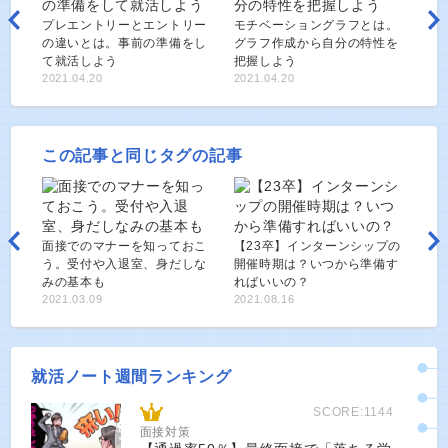
プレエントリーとエントリー
モチベーショングラフとは。
の違いとは。事前の準備をし
グラフ作成から自分の特性を
て就活しよう
把握しよう
2021.04.20
2021.04.20
この記事と同じタグの記事
面接でのマナーを知っておこ
【23卒】インターンシップの
う。受付や入退室、身だしな
開催時期は？いつから準備す
みの基本も
ればいいの？
2021.03.09
2021.08.16
就活ノート週間ランキング
SCORE:1144
面接対策