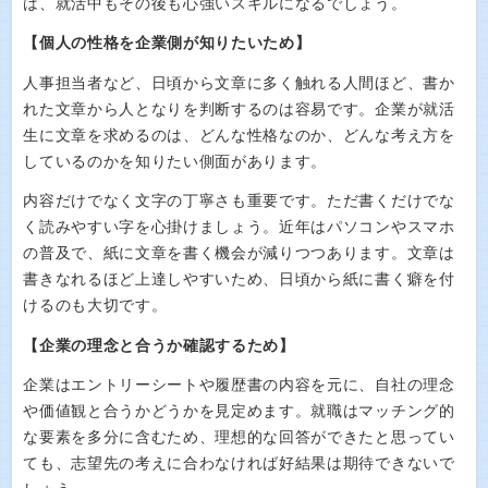
は、就活中もその後も心強いスキルになるでしょう。
【個人の性格を企業側が知りたいため】
人事担当者など、日頃から文章に多く触れる人間ほど、書か
れた文章から人となりを判断するのは容易です。企業が就活
生に文章を求めるのは、どんな性格なのか、どんな考え方を
しているのかを知りたい側面があります。
内容だけでなく文字の丁寧さも重要です。ただ書くだけでな
く読みやすい字を心掛けましょう。近年はパソコンやスマホ
の普及で、紙に文章を書く機会が減りつつあります。文章は
書きなれるほど上達しやすいため、日頃から紙に書く癖を付
けるのも大切です。
【企業の理念と合うか確認するため】
企業はエントリーシートや履歴書の内容を元に、自社の理念
や価値観と合うかどうかを見定めます。就職はマッチング的
な要素を多分に含むため、理想的な回答ができたと思ってい
ても、志望先の考えに合わなければ好結果は期待できないで