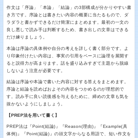
作文は「序論」「本論」「結論」の3部構成が分かりやすい書
き方です。序論とは書きたい内容の概要に当たるもので、ダ
ラダラと書かずできるだけ簡潔にまとめます。最初の一文の
良し悪しで読み手は判断するため、書き出しの文章はできる
だけ練りましょう。
本論は序論の具体例や自分の考えを詳しく書く部分です。よ
り印象付けたい内容は、事実の引用をベースに論理を展開す
ると説得力が高まります。話を盛り込みすぎて主題から脱線
しないよう注意が必要です。
結論は序論や本論で書いた内容に対する答えをまとめます。
序論と結論を読めばおよその内容をつかめるのが理想的で
す。読み手に良い読後感を与えるために、締めの文章も気を
抜かないようにしましょう。
【PREP法を用いて書く】
PREP法は『Point(結論)』『Reason(理由)』『Example(具
体例)』『Point(結論)』の頭文字からなる用語で、短い作文を