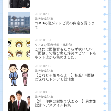
2018.02.19
就活特集記事
コネ0の僕がテレビ局の内定を貰うま
で
2018.01.31
リアルな選考情報・体験談
これには面接官もたまらず吹いた!?
「面接」で飛び出た爆笑エピソードを
ネット上から集めました。
2018.02.19
就活特集記事
【これじゃ落ちるよ！】私服OK面接
に現れたトンデモ就活生
2018.03.05
就活特集記事
【第一印象は髪型で決まる！】男女別
就活ヘアスタイル特集