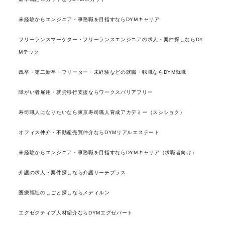
未経験からエンジニア・事務職を目指すならDYMキャリア
フリーランスマーケター・フリーランスエンジニアの求人・案件探しならDY
Mテック
既卒・第二新卒・フリーター・未経験などの就職・転職ならDYM就職
障がい者雇用・就労移行支援ならワークスバリアフリー
寿司職人になりたいなら東京寿司職人育成アカデミー（スシショク）
オフィス仲介・不動産売買仲介ならDYMリアルエステート
未経験からエンジニア・事務職を目指すならDYMキャリア（求職者向け）
介護の求人・案件探しなら介護サーチプラス
医療福祉のしごと探しならメディルン
エグゼクティブ人材紹介ならDYMエグゼパート