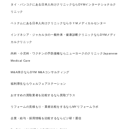
タイ・バンコクにある日本人向けクリニックならDYMインターナショナルク
リニック
ベトナムにある日本人向けクリニックならＤＹＭメディカルセンター
インドネシア・ジャカルタの一般外来・健康診断クリニックならDYMメディ
カルクリニック
内科・小児科・ワクチンの予防接種ならニューヨークのクリニックJapanese
Medical Care
M&A仲介ならDYM M&Aコンサルティング
福利厚生ならウェルフェアステーション
おすすめの買取業者を比較するなら買取プラス
リフォームの見積もり・業者比較をするならMYリフォームラボ
企業・給与・採用情報を比較するならビジ研！通信