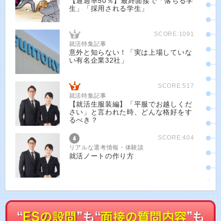
【通過率50％】最終面接で「落ちる学
生」「採用される学生」
SCORE:1091
就活特集記事
意外と知らない！「実は上場していな
い有名企業32社」
SCORE:517
就活特集記事
【就活生服装編】「平服でお越しくだ
さい」と言われた時、どんな格好をす
るべき？
SCORE:404
リアルな選考情報・体験談
就活ノートの作り方