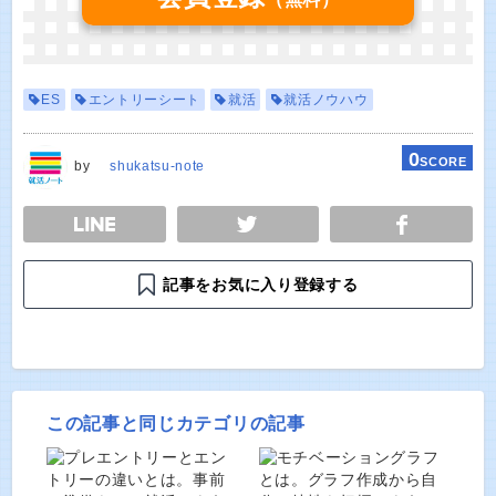
ES
エントリーシート
就活
就活ノウハウ
0
SCORE
by
shukatsu-note
E
TWEET
SHARE
記事をお気に入り登録する
この記事と同じカテゴリの記事