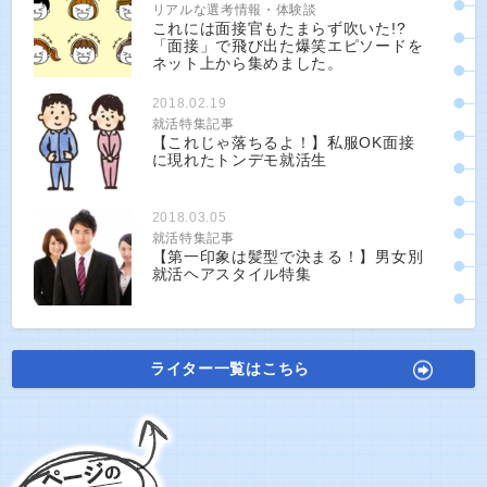
リアルな選考情報・体験談
これには面接官もたまらず吹いた!?
「面接」で飛び出た爆笑エピソードを
ネット上から集めました。
2018.02.19
就活特集記事
【これじゃ落ちるよ！】私服OK面接
に現れたトンデモ就活生
2018.03.05
就活特集記事
【第一印象は髪型で決まる！】男女別
就活ヘアスタイル特集
ライター一覧はこちら