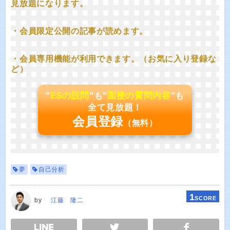
見放題になります。
・会員限定公開の記事が読めます。
・会員専用機能が利用できます。（お気に入り登録な
ど）
"
ESの設問
"も"
面接の質問内容
"も
全て見放題！
会員登録
（無料）
夢
自己分析
1
SCORE
by
江藤 隆二
E
TWEET
SHARE