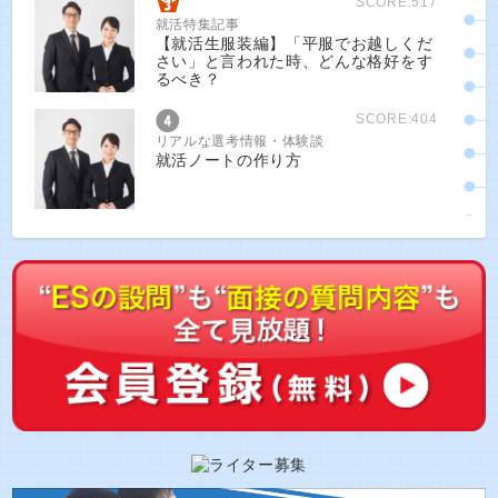
SCORE:517
就活特集記事
【就活生服装編】「平服でお越しくだ
さい」と言われた時、どんな格好をす
るべき？
SCORE:404
リアルな選考情報・体験談
就活ノートの作り方