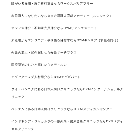
障がい者雇用・就労移行支援ならワークスバリアフリー
寿司職人になりたいなら東京寿司職人育成アカデミー（スシショク）
オフィス仲介・不動産売買仲介ならDYMリアルエステート
未経験からエンジニア・事務職を目指すならDYMキャリア（求職者向け）
介護の求人・案件探しなら介護サーチプラス
医療福祉のしごと探しならメディルン
エグゼクティブ人材紹介ならDYMエグゼパート
タイ・バンコクにある日本人向けクリニックならDYMインターナショナルク
リニック
ベトナムにある日本人向けクリニックならＤＹＭメディカルセンター
インドネシア・ジャカルタの一般外来・健康診断クリニックならDYMメディ
カルクリニック