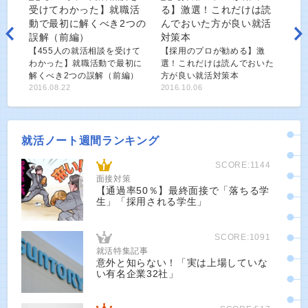
【455人の就活相談を受けて
【採用のプロが勧める】激
わかった】就職活動で最初に
選！これだけは読んでおいた
解くべき2つの誤解（前編）
方が良い就活対策本
2016.08.22
2016.10.06
就活ノート週間ランキング
SCORE:1144
面接対策
【通過率50％】最終面接で「落ちる学
生」「採用される学生」
SCORE:1091
就活特集記事
意外と知らない！「実は上場していな
い有名企業32社」