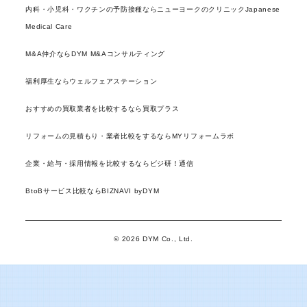
内科・小児科・ワクチンの予防接種ならニューヨークのクリニックJapanese
Medical Care
M&A仲介ならDYM M&Aコンサルティング
福利厚生ならウェルフェアステーション
おすすめの買取業者を比較するなら買取プラス
リフォームの見積もり・業者比較をするならMYリフォームラボ
企業・給与・採用情報を比較するならビジ研！通信
BtoBサービス比較ならBIZNAVI byDYM
© 2026 DYM Co., Ltd.