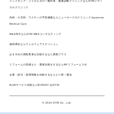
インドネシア・ジャカルタの一般外来・健康診断クリニックならDYMメディ
カルクリニック
内科・小児科・ワクチンの予防接種ならニューヨークのクリニックJapanese
Medical Care
M&A仲介ならDYM M&Aコンサルティング
福利厚生ならウェルフェアステーション
おすすめの買取業者を比較するなら買取プラス
リフォームの見積もり・業者比較をするならMYリフォームラボ
企業・給与・採用情報を比較するならビジ研！通信
BtoBサービス比較ならBIZNAVI byDYM
© 2026 DYM Co., Ltd.