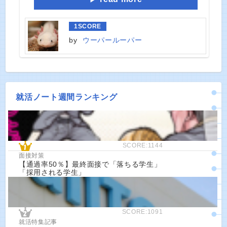
1
SCORE
by
ウーパールーパー
就活ノート週間ランキング
SCORE:1144
面接対策
【通過率50％】最終面接で「落ちる学生」
「採用される学生」
SCORE:1091
就活特集記事