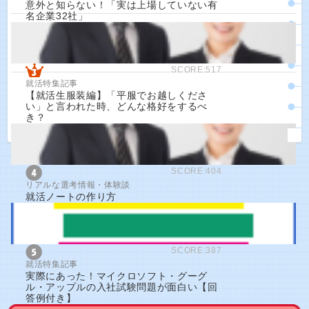
意外と知らない！「実は上場していない有
名企業32社」
SCORE:517
就活特集記事
【就活生服装編】「平服でお越しくださ
い」と言われた時、どんな格好をするべ
き？
SCORE:404
リアルな選考情報・体験談
就活ノートの作り方
SCORE:387
就活特集記事
実際にあった！マイクロソフト・グーグ
ル・アップルの入社試験問題が面白い【回
答例付き】