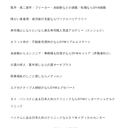
既卒・第二新卒・フリーター・未経験などの就職・転職ならDYM就職
障がい者雇用・就労移行支援ならワークスバリアフリー
寿司職人になりたいなら東京寿司職人育成アカデミー（スシショク）
オフィス仲介・不動産売買仲介ならDYMリアルエステート
未経験からエンジニア・事務職を目指すならDYMキャリア（求職者向け）
介護の求人・案件探しなら介護サーチプラス
医療福祉のしごと探しならメディルン
エグゼクティブ人材紹介ならDYMエグゼパート
タイ・バンコクにある日本人向けクリニックならDYMインターナショナルク
リニック
ベトナムにある日本人向けクリニックならＤＹＭメディカルセンター