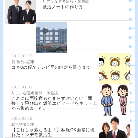
リアルな選考情報・体験談
就活ノートの作り方
2018.02.19
就活特集記事
コネ0の僕がテレビ局の内定を貰うまで
2018.01.31
リアルな選考情報・体験談
これには面接官もたまらず吹いた!?「面
接」で飛び出た爆笑エピソードをネット上
から集めました。
2018.02.19
就活特集記事
【これじゃ落ちるよ！】私服OK面接に現
れたトンデモ就活生