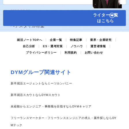
2018.03.05
ライター一覧
就活特集記事
はこちら
【第一印象は髪型で決まる！】男女別就活
ヘアスタイル特集
就活ノートTOPへ
企業一覧
特集記事
業界・企業研究
自己分析
ES・選考対策
ノウハウ
運営者情報
プライバシーポリシー
利用規約
お問い合わせ
DYMグループ関連サイト
新卒就活エージェントならミーツカンパニー
新卒就活スカウトならDYMスカウト
未経験からエンジニア・事務職を目指すならDYMキャリア
フリーランスマーケター・フリーランスエンジニアの求人・案件探しならDY
Mテック