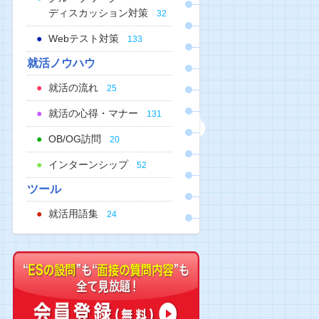
ディスカッション対策
32
Webテスト対策
133
就活ノウハウ
就活の流れ
25
就活の心得・マナー
131
OB/OG訪問
20
インターンシップ
52
ツール
就活用語集
24