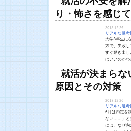
就活の不安を解
り・怖さを感じ
2018.12.26
リアルな選考
大学3年生に
方で、失敗し
すぐ動き出し
ばいいのかわ
しても、内定
就活が決まらな
そこで今回は
原因とその対策
2018.12.26
リアルな選考
6月は内定を
ない……」と
には、なぜ内