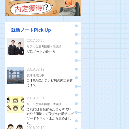
就活ノートPick Up
2017.06.25
リアルな選考情報・体験談
就活ノートの作り方
2018.02.19
就活特集記事
コネ0の僕がテレビ局の内定を貰
うまで
2018.01.31
リアルな選考情報・体験談
これには面接官もたまらず吹い
た!?「面接」で飛び出た爆笑エピ
ソードをネット上から集めまし
た。
2018.02.19