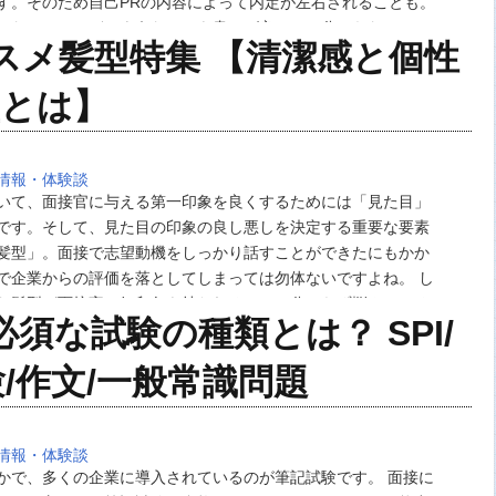
す。そのため自己PRの内容によって内定が左右されることも。
のなかには、どのようなことを書けば良いのか分からないとい
スメ髪型特集 【清潔感と個性
ないでしょう。そこで今回は例文を紹介し…
型とは】
情報・体験談
いて、面接官に与える第一印象を良くするためには「見た目」
です。そして、見た目の印象の良し悪しを決定する重要な要素
髪型」。面接で志望動機をしっかり話すことができたにもかか
で企業からの評価を落としてしまっては勿体ないですよね。 し
な髪型が面接官に好印象を持たれるのか、分からず悩んでいる
須な試験の種類とは？ SPI/
はないでしょうか。特に女性の場合、髪型のバリエ…
/作文/一般常識問題
情報・体験談
かで、多くの企業に導入されているのが筆記試験です。 面接に