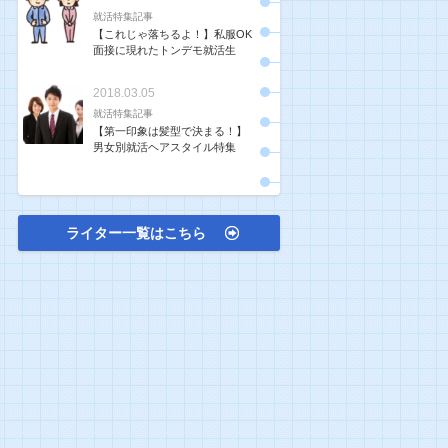
就活特集記事
【これじゃ落ちるよ！】私服OK
面接に現れたトンデモ就活生
2018.03.05
就活特集記事
【第一印象は髪型で決まる！】
男女別就活ヘアスタイル特集
ライター一覧はこちら