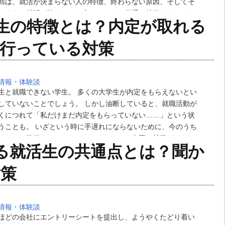
回は、就活が決まらない人の特徴、終わらない原因、そしてそ
します。就活が決まらない方には、ある共通の特徴がありまし
生の特徴とは？内定が取れる
定を複数もらえる時代！ 学生にとって就職活動…
行っている対策
情報・体験談
生と就職できない学生。 多くの大学生が内定をもらえないとい
していないことでしょう。 しかし油断していると、就職活動が
くにつれて「私だけまだ内定をもらっていない……」という状
うことも。 いざという時に手遅れにならないために、今のうち
るための準備をしておくべきです。そこで今回は就職ができな
る就活生の共通点とは？聞か
と、内定が取れる就活生が共通して行なってい…
対策
情報・体験談
ほどの会社にエントリーシートを提出し、ようやくたどり着い