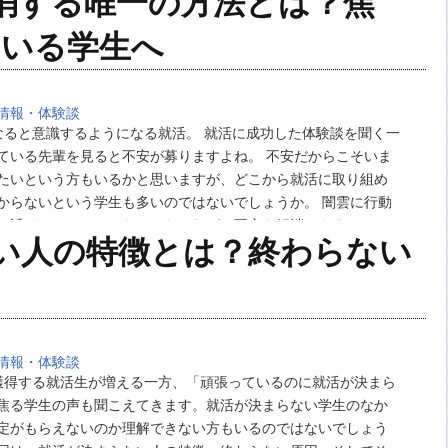
消する唯一の方法とは？焦
ている学生へ
情報・体験談
なると意識するようになる就活。 就活に成功した体験談を聞く一
ている先輩を見ると不安が募りますよね。 不安だからこそいま
たいという方もいるかと思いますが、どこから就活に取り組め
からないという学生も多いのではないでしょうか。 闇雲に行動
に近づいているのかわからなければ、不安を解消できません。
い人の特徴とは？終わらない
就活に焦りや怖さを感じている学生に、就活…
情報・体験談
獲得する就活生が増える一方、「頑張っているのに就活が決まら
焦る学生の声も聞こえてきます。就活が決まらない学生のなか
定がもらえないのか理解できない方もいるのではないでしょう