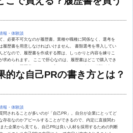
どこで買える？履歴書を買う
情報・体験談
て、必要不可欠なのが履歴書。業種や職種に関係なく、選考を
は履歴書を用意しなければいけません。 書類選考を導入してい
んどなので、履歴書を作成する際は、しっかりと内容を練りこ
が求められます。 ここで肝心なのは、履歴書はどこで購入でき
ことです。履歴書とひと口に言っても、さまざまな種類が売ら
果的な自己PRの書き方とは？
、どこでどういった履歴書を購入すれば良いので…
情報・体験談
質問されることが多いのが「自己PR」。自分が企業にとってど
な存在なのかアピールすることができるので、内定に直接関わ
 また企業から見ても、自己PRは良い人材を採用するための判断