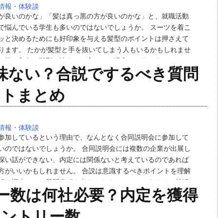
情報・体験談
が良いのかな」「髪は真っ黒の方が良いのかな」と、就職活動
で悩んでいる学生も多いのではないでしょうか。 スーツを着こ
ッと決めるためにも好印象を与える髪型のポイントは押さえて
ります。 たかが髪型と手を抜いてしまう人もいるかもしれませ
の第一印象は髪型で決まると言っても過言ではありません。 そ
味ない？合説でするべき質問
就活用の髪型においての注…
ントまとめ
情報・体験談
参加しているという理由で、なんとなく合同説明会に参加して
いのではないでしょうか。 合同説明会には複数の企業が出展し
深い話ができない、内定には関係ないと考えているのであれば
方がいいかもしれません。 合説は意識するべきポイントを理解
報を調査したり質問事項を考えたりすることで、あなたの就活
ー数は何社必要？内定を獲得
のあるイベントになります。 そこで今回は合説…
エントリー数