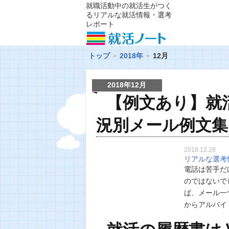
就職活動中の就活生がつく
るリアルな就活情報・選考
レポート
トップ
2018年
12月
2018年12月
【例文あり】就
況別メール例文集
2018.12.28
リアルな選考
電話は苦手だ
のではないで
ば、メール一
からアルバイ
なんてことも
磨いていきま