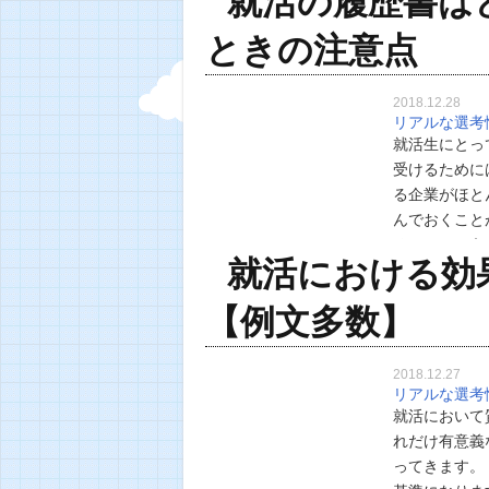
就活の履歴書は
ときの注意点
2018.12.28
リアルな選考
就活生にとっ
受けるために
る企業がほと
んでおくこと
るのかという
就活における効
れているので
【例文多数】
2018.12.27
リアルな選考
就活において
れだけ有意義
ってきます。