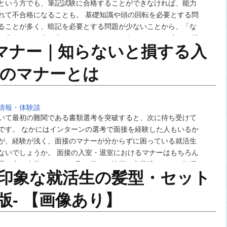
という方でも、筆記試験に合格することができなければ、能力
れて不合格になることも。 基礎知識や頭の回転を必要とする問
ることが多く、暗記を必要とする問題が少ないことから、「な
と考えている人も多いのではないでしょうか。 しかし多くの就
マナー｜知らないと損する入
験で落ちているのも事実です。「面接は完璧だ…
方のマナーとは
情報・体験談
いて最初の難関である書類選考を突破すると、次に待ち受けて
です。 なかにはインターンの選考で面接を経験した人もいるか
が、経験が浅く、面接のマナーが分からずに困っている就活生
ないでしょうか。 面接の入室・退室におけるマナーはもちろん
置き方や上着・コートの取り扱い、挨拶の言葉遣いなど、把握
好印象な就活生の髪型・セット
ではありません。そこで今回は、面接の入室・退…
新版- 【画像あり】