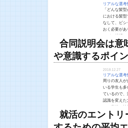
リアルな選考
「どんな髪型
における髪型
なして、ビシ
おく必要があ
んが、就活で
合同説明会は意
こで今回は、
や意識するポイ
2018.12.27
リアルな選考
周りの友人が
いる学生も多
ているので、
認識を変えた
し、事前に情
就活のエントリ
にとって意味
するための平均