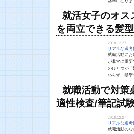
基準になりま
しかし就活生
就活女子のオス
う人も少なく
を両立できる髪
2018.12.27
リアルな選考
就職活動にお
が非常に重要
のひとつが「
わらず、髪型
かしどのよう
就職活動で対策必
方も多いので
適性検査/筆記試験
2018.12.27
リアルな選考
就職活動のな