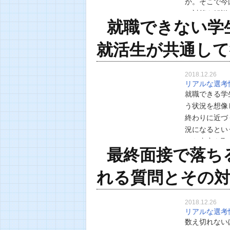
か。そこで今
の対策を解説
就職できない学
た。 今は内
就活生が共通して
2018.12.26
リアルな選考
就職できる学
う状況を想像
終わりに近づ
況になるとい
から内定を取
最終面接で落ち
い学生の特徴
れる質問とその
2018.12.26
リアルな選考
数え切れない