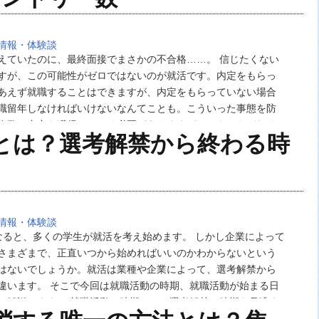
情報・体験談
えていたのに、最終面接でまさかの不合格……。 信じたくない
すが、この可能性がゼロではないのが就活です。内定をもらっ
あえず就職することはできますが、内定をもらっていない場合
職留年しなければいけないなんてことも。こういった事態を防
複数の内定を獲得しておく必要がありますが、そもそもどれく
とは？選考解禁から終わる時
リー数があれば内定につながるのでしょうか。 そ…
情報・体験談
なると、多くの学生が就活を考え始めます。 しかし企業によって
さまざまで、正直いつから始めればいいのかわからないという
はないでしょうか。就活は業種や企業によって、選考解禁から
違います。 そこで今回は就職活動の時期、就職活動が始まる日
て解説します。 就職活動の時期とは？選考解禁の時期を見逃す
動を始める適切な時期があることをご存知…