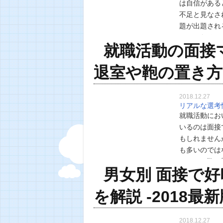
は自信がある
不足と見なさ
題が出題され
んとかなる」
就職活動の面接
活生が筆記試
退室や鞄の置き
2018.12.27
リアルな選考
就職活動にお
いるのは面接
もしれません
も多いのでは
のこと、鞄の
男女別 面接で
するのは簡単
を解説 -2018最
2018.12.27