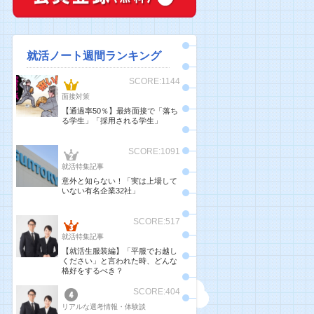
就活ノート週間ランキング
SCORE:1144
面接対策
【通過率50％】最終面接で「落ち
る学生」「採用される学生」
SCORE:1091
就活特集記事
意外と知らない！「実は上場して
いない有名企業32社」
SCORE:517
就活特集記事
【就活生服装編】「平服でお越し
ください」と言われた時、どんな
格好をするべき？
SCORE:404
リアルな選考情報・体験談