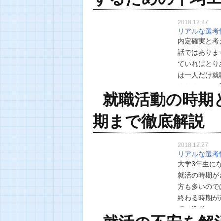
2018.12.27
リアルな選考
内定確実と考
話ではありま
ていればとり
は一人だけ就
ぐためには、
就職活動の時期
らいのエント
期まで徹底解説
2018.12.27
リアルな選考
大学3年生に
就活の時期が
方も多いので
終わる時期が
程や準備つい
な！ 就職活